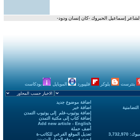
الشاعر إسماعيل الحبروك -كان إنسان ودود-
بنترست
بلوكر
فليبورد
الموبايل
بودكاست
اضافة موضوع جديد
التضامنية
اضافة خبر
إضافة يوتيوب-فلم إلى يوتيوب التمدن
إضافة كتاب إلى مكتبة التمدن
Add new article - English
أضف حملة
3,732,97
تعديل الموقع الفرعي للكاتب-ة
ابحث في موقع الحوار المتمدن