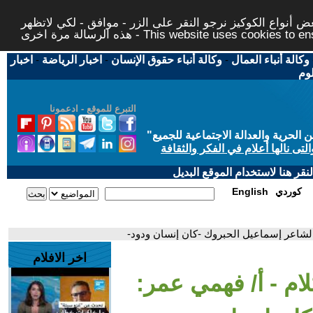
 أنواع الكوكيز نرجو النقر على الزر - موافق - لكي لاتظهر
This website uses cookies to ensure you ge
وكالة أنباء العمال
-
وكالة أنباء حقوق الإنسان
-
اخبار الرياضة
-
اخبار
لوم
التبرع للموقع - ادعمونا
حرية والعدالة الاجتماعية للجميع
"
تى نالها أعلام في الفكر والثقافة
قر هنا لاستخدام الموقع البديل
كوردي
English
الشاعر إسماعيل الحبروك -كان إنسان ودود-
اخر الافلام
ام - أ/ فهمي عمر: