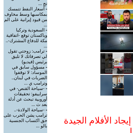
تج ...
-
أسعار النفط تتمسك
بمكاسبها وسط مخاوف
من قيود إيرانية على الم
...
-
السعودية وتركيا
وباكستان توقع -اتفاقية
مكة للدفاع المشترك-..
...
-
ترامب: زوجتي تقول
لي تصرفاتك لا تليق
برئيس (فيديو)
-
مسؤول سابق في
الموساد: لا توقفوا
الضربات في لبنان..
وترامب ي ...
-
-سياحة القنص- في
سراييفو: تحقيقات
أوروبية تبحث عن أدلة
بعد ث ...
-
-سياحة الولادة-..
ترامب يشن الحرب على
جاد الأفلام الجيدة
حق اكتساب الجنسية
بالو ...
ا