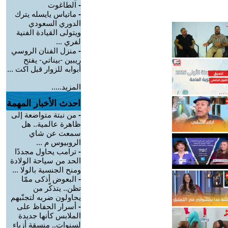
-
الطاغوت
-
ماتياس يايسله يترك
الدوري السعودي
ويتولى القيادة الفنية
لفري ...
-
منزل الفنان الروسي
ريبين -بيناتي- يفتح
أبوابه للزوار قبل اكت ...
المزيد.....
احدث الأخبار المهمة
-
من نبتة متواضعة إلى
ظاهرة عالمية.. هل
سمعت عن شاي
الروبيوس م ...
-
ترامب يحاول مجددًا
الحد من سياحة الولادة
ومنح الجنسية بالولا ...
-
البعوض أذكى ممّا
تظن.. يتذكّر من
يحاولون ضربه لتجنّبهم
-
أسرار الحفاظ على
الملابس كأنها جديدة
لسنوات.. منسقة أزياء