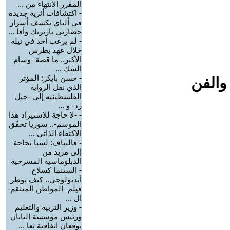
المقرر الانتهاء من ...
-
اكتشافات أثرية جديدة
في ألتاي تكشف أسرار
حضارتي بازيريك وأفا ...
-
لم يرغب أحد في نيله
خلال عهد بطرس
الأكبر.. ما قصة -وسام
السك ...
-
حسن بايكر: المؤثر
والفن
الذي نقل الرواية
الفلسطينية إلى -جيل
زد- و ...
-
-لا حاجة للاستيراد هذا
الموسم-.. سوريا تحقّق
الاكتفاء الذاتي ...
-
قاليباف: لسنا بحاجة
إلى مزيد من
الدبلوماسية المسرحية
-
السينما كسلاح
أيديولوجي.. كيف يؤطر
فيلم -المواطن المنتقم-
ال ...
-
وزير التربية والتعليم
ورئيس مؤسسة اليابان
يوقعان اتفاقية تعا ...