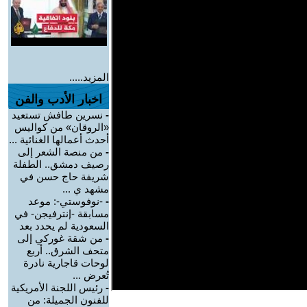
المزيد.....
اخبار الأدب والفن
-
نسرين طافش تستعيد
«الروقان» من كواليس
أحدث أعمالها الغنائية ...
-
من منصة الشعر إلى
رصيف دمشق.. الطفلة
شريفة حاج حسن في
مشهد ي ...
-
-نوفوستي-: موعد
مسابقة -إنترفيجن- في
السعودية لم يحدد بعد
-
من شقة غوركي إلى
متحف الشرق.. أربع
لوحات قاجارية نادرة
تُعرض ...
-
رئيس اللجنة الأمريكية
للفنون الجميلة: من