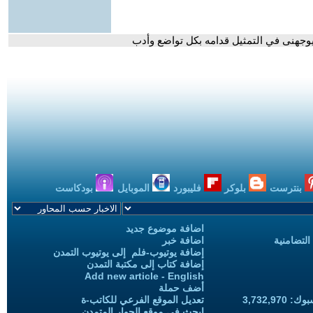
بيوجهنى في التمثيل قدامه بكل تواضع وأدب
بنترست
بلوكر
فليبورد
الموبايل
بودكاست
اضافة موضوع جديد
التضامنية
اضافة خبر
إضافة يوتيوب-فلم إلى يوتيوب التمدن
إضافة كتاب إلى مكتبة التمدن
Add new article - English
أضف حملة
3,732,97
تعديل الموقع الفرعي للكاتب-ة
ابحث في موقع الحوار المتمدن