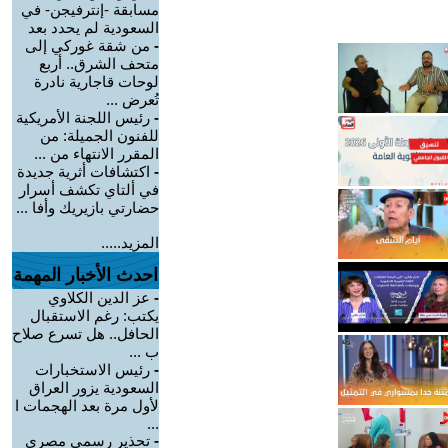
مسابقة -إنترفيجن- في
السعودية لم يحدد بعد
-
من شقة غوركي إلى
متحف الشرق.. أربع
لوحات قاجارية نادرة
تُعرض ...
-
رئيس اللجنة الأمريكية
للفنون الجميلة: من
المقرر الانتهاء من ...
-
اكتشافات أثرية جديدة
في ألتاي تكشف أسرار
حضارتي بازيريك وأفا ...
المزيد.....
احدث الأخبار المهمة
-
عز الدين الكلاوي
يكتب: رغم الاستقبال
الحافل.. هل تسرع صلاح
ب ...
-
رئيس الاستخبارات
السعودية يزور العراق
لأول مرة بعد الهجمات ا
...
-
تحذير رسمي مصري