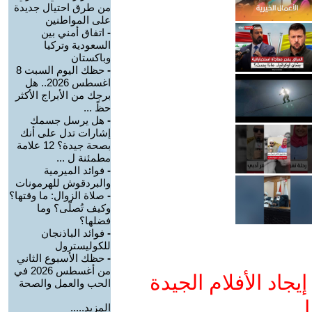
من طرق احتيال جديدة
على المواطنين
-
اتفاق أمني بين
السعودية وتركيا
وباكستان
-
حظك اليوم السبت 8
اغسطس 2026.. هل
برجك من الأبراج الأكثر
حظً ...
-
هل يرسل جسمك
إشارات تدل على أنك
بصحة جيدة؟ 12 علامة
مطمئنة ل ...
-
فوائد الميرمية
والبردقوش للهرمونات
-
صلاة الزوال: ما وقتها؟
وكيف تُصلّى؟ وما
فضلها؟
-
فوائد الباذنجان
للكوليسترول
-
حظك الأسبوع الثاني
من أغسطس 2026 في
جاد الأفلام الجيدة
الحب والعمل والصحة
ا
المزيد.....