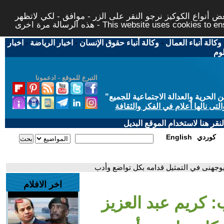
 أنواع الكوكيز نرجو النقر على الزر - موافق - لكي لاتظهر
This website uses cookies to ensure you ge
وكالة أنباء العمال
-
وكالة أنباء حقوق الإنسان
-
اخبار الرياضة
-
اخبار
لوم
التبرع للموقع - ادعمونا
حرية والعدالة الاجتماعية للجميع
"
تى نالها أعلام في الفكر والثقافة
قر هنا لاستخدام الموقع البديل
كوردي
English
بيوجهنى في التمثيل قدامه بكل تواضع وأدب
اخر الافلام
: كريم عبد العزيز