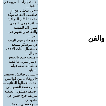
الاستخبارات الغربية في
ألبانيا ...
-
«لن نتخلى عن أي
قطعة».. الثقافة تؤكد
ملاحقة الآثار العراقية ...
-
رائد فهمي: المدى
منبر رائد للمهنية
والثقافة والتنوير في
العر ...
والفن
-
مهرجان -يوم الهند-
في موسكو يستعد
لاستقبال مئات الآلاف
من ال ...
-
منتجه خدم بالجيش
الإسرائيلي.. ما قصة
حملة مقاطعة فيلم
-سبايد ...
-
نسرين طافش تستعيد
«الروقان» من كواليس
أحدث أعمالها الغنائية ...
-
من منصة الشعر إلى
رصيف دمشق.. الطفلة
شريفة حاج حسن في
مشهد ي ...
-
-نوفوستي-: موعد