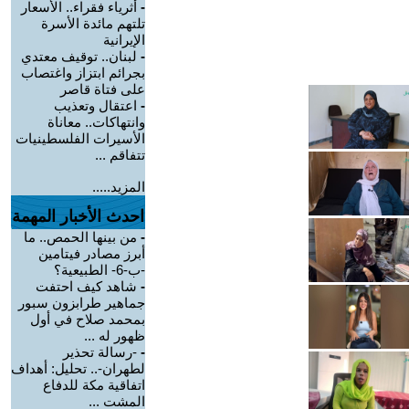
-
أثرياء فقراء.. الأسعار
تلتهم مائدة الأسرة
الإيرانية
-
لبنان.. توقيف معتدي
بجرائم ابتزاز واغتصاب
على فتاة قاصر
-
اعتقال وتعذيب
وانتهاكات.. معاناة
الأسيرات الفلسطينيات
تتفاقم ...
المزيد.....
احدث الأخبار المهمة
-
من بينها الحمص.. ما
أبرز مصادر فيتامين
-ب-6- الطبيعية؟
-
شاهد كيف احتفت
جماهير طرابزون سبور
بمحمد صلاح في أول
ظهور له ...
-
-رسالة تحذير
لطهران-.. تحليل: أهداف
اتفاقية مكة للدفاع
المشت ...