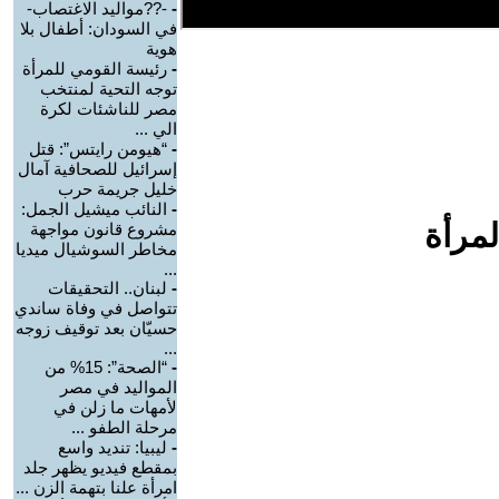
-
-??مواليد الاغتصاب-
في السودان: أطفال بلا
هوية
-
رئيسة القومي للمرأة
توجه التحية لمنتخب
مصر للناشئات لكرة
الي ...
-
“هيومن رايتس”: قتل
إسرائيل للصحافية آمال
خليل جريمة حرب
-
النائب ميشيل الجمل:
لمرأة
مشروع قانون مواجهة
مخاطر السوشيال ميديا
...
-
لبنان.. التحقيقات
تتواصل في وفاة ساندي
حسيّان بعد توقيف زوجه
...
-
“الصحة”: 15% من
المواليد في مصر
لأمهات ما زلن في
مرحلة الطفو ...
-
ليبيا: تنديد واسع
بمقطع فيديو يظهر جلد
امرأة علنا بتهمة الزن ...