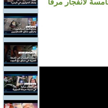
امسة لانفجار مرفأ