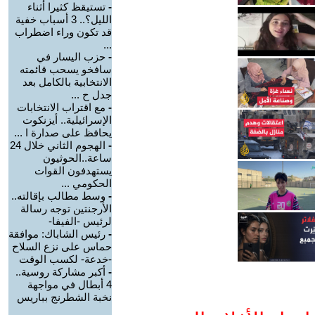
-
تستيقظ كثيرا أثناء
الليل؟.. 3 أسباب خفية
قد تكون وراء اضطراب
...
-
حزب اليسار في
سافخو يسحب قائمته
الانتخابية بالكامل بعد
جدل ح ...
-
مع اقتراب الانتخابات
الإسرائيلية.. أيزنكوت
يحافظ على صدارة ا ...
-
الهجوم الثاني خلال 24
ساعة..الحوثيون
يستهدفون القوات
الحكومي ...
-
وسط مطالب بإقالته..
الأرجنتين توجه رسالة
لرئيس -الفيفا-
-
رئيس الشاباك: موافقة
حماس على نزع السلاح
-خدعة- لكسب الوقت
-
أكبر مشاركة روسية..
4 أبطال في مواجهة
نخبة الشطرنج بباريس