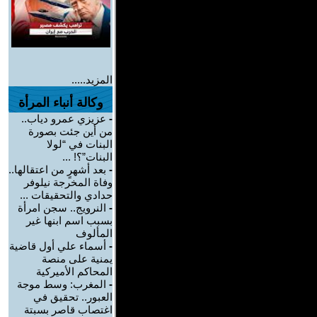
المزيد.....
وكالة أنباء المرأة
-
عزيزي عمرو دياب..
من أين جئت بصورة
البنات في “لولا
البنات”؟! ...
-
بعد أشهرٍ من اعتقالها..
وفاة المخرجة نيلوفر
حدادي والتحقيقات ...
-
النرويج.. سجن امرأة
بسبب اسم ابنها غير
المألوف
-
أسماء علي أول قاضية
يمنية على منصة
المحاكم الأميركية
-
المغرب: وسط موجة
العبور.. تحقيق في
اغتصاب قاصر بسبتة