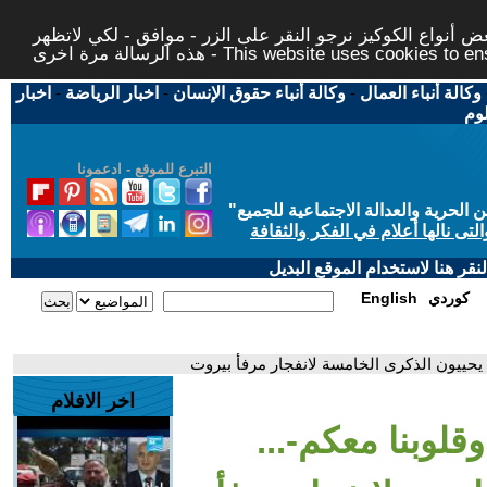
 أنواع الكوكيز نرجو النقر على الزر - موافق - لكي لاتظهر
This website uses cookies to ensure you ge
وكالة أنباء العمال
-
وكالة أنباء حقوق الإنسان
-
اخبار الرياضة
-
اخبار
لوم
التبرع للموقع - ادعمونا
حرية والعدالة الاجتماعية للجميع
"
تى نالها أعلام في الفكر والثقافة
قر هنا لاستخدام الموقع البديل
كوردي
English
ت يحييون الذكرى الخامسة لانفجار مرفأ بيروت
اخر الافلام
قلوبنا معكم-...