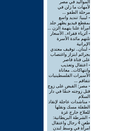
المواليد في مصر
لأمهات ما زلن في
مرحلة الطفو ...
-
ليبيا: تنديد واسع
بمقطع فيديو يظهر جلد
امرأة علنا بتهمة الزن ...
-
أثرياء فقراء.. الأسعار
تلتهم مائدة الأسرة
الإيرانية
-
لبنان.. توقيف معتدي
بجرائم ابتزاز واغتصاب
على فتاة قاصر
-
اعتقال وتعذيب
وانتهاكات.. معاناة
الأسيرات الفلسطينيات
تتفاقم ...
-
مصر: القبض على زوج
قتل زوجته خنقًا في دار
السلام
-
مناشدات عاجلة لإنقاذ
الطفلة مسك ونقلها
للعلاج خارج غزة
-
الشرطة البريطانية:
طعن 4 رجال واعتقال
امرأة في وسط لندن