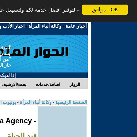
موافق - OK
لتوفير افضل خدمة لكم ولتسهيل عملي
أخبار عامة
-
وكالة أنباء المرأة
-
اخبار الأدب و
الموقع
يسارية
"من أج
حاز ال
إذا لديك
الزوار
اضافة/خدمات
بحث/الارشيف
الصفحة الرئيسية
-
وكالة أنباء المرأة
-
يوتيوب ا
- Jinha Agency
قيد الحياة..