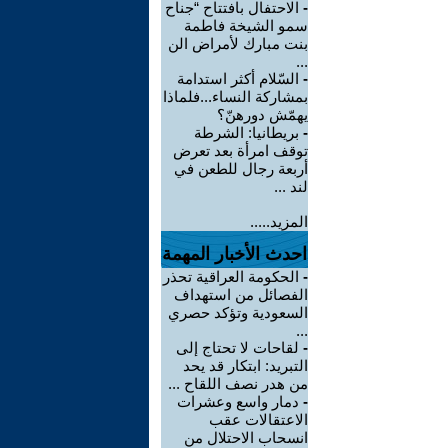
-
الاحتفال بافتتاح “جناح
سمو الشيخة فاطمة
بنت مبارك لأمراض الن
...
-
السّلام أكثر استدامة
بمشاركة النساء...فلماذا
يهمّش دورهنّ؟
-
بريطانيا: الشرطة
توقف امرأة بعد تعرض
أربعة رجال للطعن في
لند ...
المزيد.....
احدث الأخبار المهمة
-
الحكومة العراقية تحذر
الفصائل من استهداف
السعودية وتؤكد حصري
...
-
لقاحات لا تحتاج إلى
التبريد: ابتكار قد يحد
من هدر نصف اللقاح ...
-
دمار واسع وعشرات
الاعتقالات عقب
انسحاب الاحتلال من