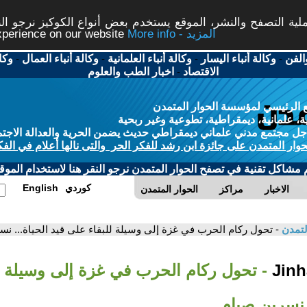
ة التصفح والنشر، الموقع يستخدم بعض أنواع الكوكيز نرجو النق
More info - المزيد
experience on our website
الفن
-
وكالة أنباء اليسار
-
وكالة أنباء العلمانية
-
وكالة أنباء العمال
-
وكا
الاقتصاد
-
اخبار الطب والعلوم
 الرئيسي لمؤسسة الحوار المتمدن
، علمانية، ديمقراطية، تطوعية وغير ربحية
ل مجتمع مدني علماني ديمقراطي حديث يضمن الحرية والعدالة الاجتم
حوار المتمدن على جائزة ابن رشد للفكر الحر والتى نالها أعلام في الفك
م مشاكل تقنية في تصفح الحوار المتمدن نرجو النقر هنا لاستخدام الموقع
كوردي
English
الاخبار
مراكز
الحوار المتمدن
لتمدن
- تحول ركام الحرب في غزة إلى وسيلة للبقاء على قيد الحياة... نس
- تحول ركام الحرب في غزة إلى وسيلة ل
. نسرين صيام