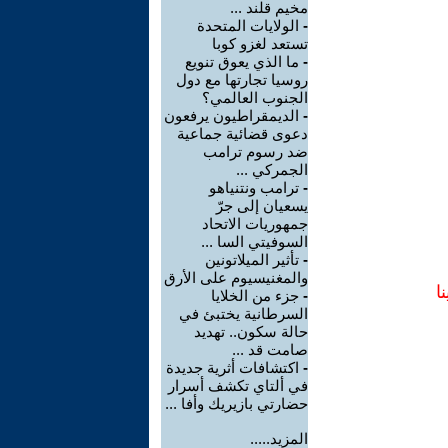
مخيم قلند ...
-
الولايات المتحدة
تستعد لغزو كوبا
-
ما الذي يعوق تنويع
روسيا تجارتها مع دول
الجنوب العالمي؟
-
الديمقراطيون يرفعون
دعوى قضائية جماعية
ضد رسوم ترامب
الجمركي ...
-
ترامب ونتنياهو
يسعيان إلى جرّ
جمهوريات الاتحاد
السوفيتي السا ...
-
تأثير الميلاتونين
والمغنيسيوم على الأرق
ا
-
جزء من الخلايا
السرطانية يختبئ في
حالة سكون.. تهديد
صامت قد ...
-
اكتشافات أثرية جديدة
في ألتاي تكشف أسرار
حضارتي بازيريك وأفا ...
المزيد.....