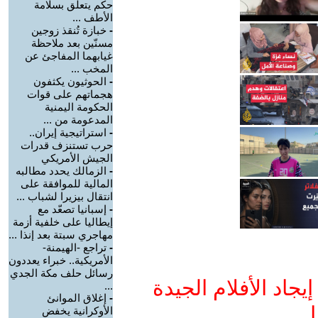
حكم يتعلق بسلامة
الأطف ...
-
خبازة تُنقذ زوجين
مسنّين بعد ملاحظة
غيابهما المفاجئ عن
المخب ...
-
الحوثيون يكثفون
هجماتهم على قوات
الحكومة اليمنية
المدعومة من ...
-
استراتيجية إيران..
حرب تستنزف قدرات
الجيش الأمريكي
-
الزمالك يحدد مطالبه
المالية للموافقة على
انتقال بيزيرا لشباب ...
-
إسبانيا تصعّد مع
إيطاليا على خلفية أزمة
مهاجري سبتة بعد إنذا ...
-
تراجع -الهيمنة-
الأمريكية.. خبراء يعددون
رسائل حلف مكة الجدي
جاد الأفلام الجيدة
...
-
إغلاق الموانئ
ا
الأوكرانية يخفض