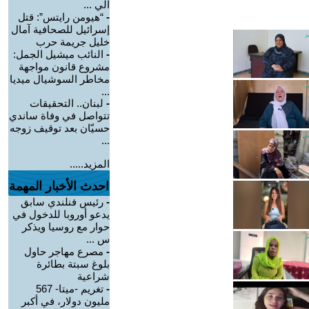
الي ...
-
“هيومن رايتس”: قتل
إسرائيل للصحافية آمال
خليل جريمة حرب
-
النائب ميشيل الجمل:
مشروع قانون مواجهة
مخاطر السوشيال ميديا
...
-
لبنان.. التحقيقات
تتواصل في وفاة ساندي
حسيّان بعد توقيف زوجه
...
المزيد.....
احدث الأخبار المهمة
-
رئيس فنلندي سابق
يدعو أوروبا للدخول في
حوار مع روسيا ويذكر
س ...
-
مصرع مهاجر حاول
بلوغ سبتة بطائرة
شراعية
-
تغريم -ميتا- 567
مليون دولار، في أكبر