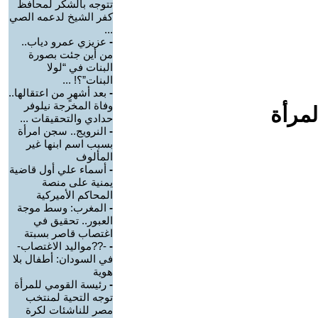
تتوجه بالشكر لمحافظ
كفر الشيخ لدعمه الصي
...
-
عزيزي عمرو دياب..
من أين جئت بصورة
البنات في “لولا
البنات”؟! ...
-
بعد أشهرٍ من اعتقالها..
وفاة المخرجة نيلوفر
لمرأة
حدادي والتحقيقات ...
-
النرويج.. سجن امرأة
بسبب اسم ابنها غير
المألوف
-
أسماء علي أول قاضية
يمنية على منصة
المحاكم الأميركية
-
المغرب: وسط موجة
العبور.. تحقيق في
اغتصاب قاصر بسبتة
-
-??مواليد الاغتصاب-
في السودان: أطفال بلا
هوية
-
رئيسة القومي للمرأة
توجه التحية لمنتخب
مصر للناشئات لكرة