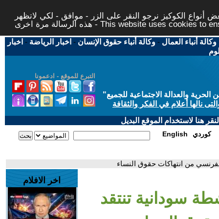
 أنواع الكوكيز نرجو النقر على الزر - موافق - لكي لاتظهر
This website uses cookies to ensure you ge
وكالة أنباء العمال
-
وكالة أنباء حقوق الإنسان
-
اخبار الرياضة
-
اخبار
لوم
التبرع للموقع - ادعمونا
حرية والعدالة الاجتماعية للجميع
"
تى نالها أعلام في الفكر والثقافة
قر هنا لاستخدام الموقع البديل
كوردي
English
لفرنسي من انتهاكات حقوق النساء
اخر الافلام
شطة سودانية تنتقد