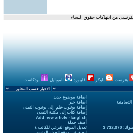
لفرنسي من انتهاكات حقوق النساء
بنترست
بلوكر
فليبورد
الموبايل
بودكاست
اضافة موضوع جديد
التضامنية
اضافة خبر
إضافة يوتيوب-فلم إلى يوتيوب التمدن
إضافة كتاب إلى مكتبة التمدن
Add new article - English
أضف حملة
3,732,97
تعديل الموقع الفرعي للكاتب-ة
ابحث في موقع الحوار المتمدن