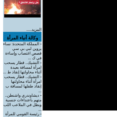
المزيد.....
وكالة أنباء المرأة
-
المملكة المتحدة: نساء
يروين لبي بي سي
قصص اغتصاب وإساءة
في ك ...
-
التشيك.. قطار يسحب
امرأة لمسافة بعيدة
أثناء محاولتها إنقاذ ط ...
-
التشيك.. قطار يسحب
امرأة أثناء محاولتها
إنقاذ طفلها لمسافة ب
...
-
ديشاوندري واشنطن..
متهم باعتداءات جنسية
وبطل في الملاعب اللب
...
-
رئيسة القومي للمرأة