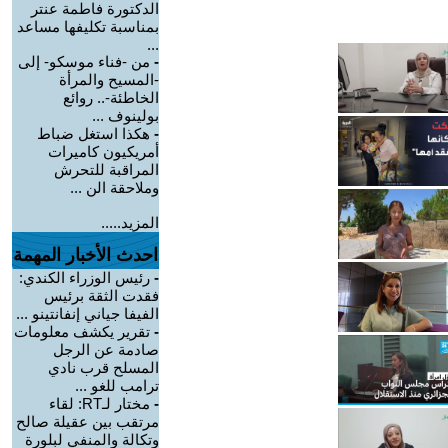
الدكتورة فاطمة عنتر
بمناسبة تكليفها مساعد
...
-
من -فناء موسكو- إلى
-المسيح والمرأة
الخاطئة-.. روائع
بولينوف ...
-
هكذا استغل ضباط
أمريكيون كاميرات
المراقبة للتحرش
وملاحقة الن ...
المزيد.....
احدث الأخبار المهمة
-
رئيس الوزراء الكندي:
فقدت الثقة برئيس
الفيفا جياني إنفانتينو ...
-
تقرير يكشف معلومات
صادمة عن الرجل
المسلح قرب نادي
ترامب للغو ...
-
مختار لـRT: لقاء
مرتقب بين عقيلة صالح
وتكالة والمنفي لبلورة