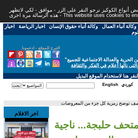
 أنواع الكوكيز نرجو النقر على الزر - موافق - لكي لاتظهر
This website uses cookies to ensure you ge
وكالة أنباء العمال
-
وكالة أنباء حقوق الإنسان
-
اخبار الرياضة
-
اخبار
لوم
التبرع للموقع - ادعمونا
حرية والعدالة الاجتماعية للجميع
"
تى نالها أعلام في الفكر والثقافة
قر هنا لاستخدام الموقع البديل
كوردي
English
لقصف توضح رمزية كل جزء من المعروضات
اخر الافلام
متحف حلبجة... ناجية