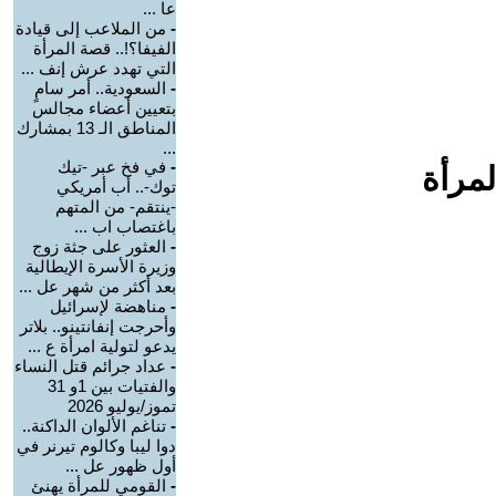
عا ...
-
من الملاعب إلى قيادة
الفيفا؟!.. قصة المرأة
التي تهدد عرش إنف ...
-
السعودية.. أمر سامٍ
بتعيين أعضاء مجالس
المناطق الـ 13 بمشارك
...
-
في فخ عبر -تيك
لمرأة
توك-.. أب أمريكي
-ينتقم- من المتهم
باغتصاب اب ...
-
العثور على جثة زوج
وزيرة الأسرة الإيطالية
بعد أكثر من شهر عل ...
-
مناهضة لإسرائيل
وأحرجت إنفانتينو.. بلاتر
يدعو لتولية امرأة ع ...
-
عداد جرائم قتل النساء
والفتيات بين 1و 31
تموز/يوليو 2026
-
تناغم الألوان الداكنة..
دوا ليبا وكالوم تيرنر في
أول ظهور عل ...
-
القومي للمرأة يهنئ