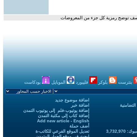
لقصف توضح رمزية كل جزء من المعروضات
بنترست
بلوكر
فليبورد
الموبايل
بودكاست
اضافة موضوع جديد
التضامنية
اضافة خبر
إضافة يوتيوب-فلم إلى يوتيوب التمدن
إضافة كتاب إلى مكتبة التمدن
Add new article - English
أضف حملة
3,732,97
تعديل الموقع الفرعي للكاتب-ة
ابحث في موقع الحوار المتمدن