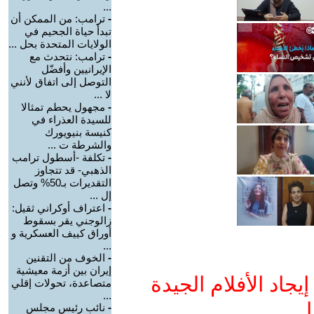
...
-
ترامب: من الممكن أن
تبدأ حياة الجحيم في
الولايات المتحدة بحل ...
-
ترامب: نتحدث مع
الإيرانيين وأفضّل
التوصل إلى اتفاق لأنني
لا ...
-
مجهول يحطم تمثالا
للسيدة العذراء في
كنيسة بنيويورك
والشرطة ت ...
-
تكلفة -أسطول ترامب
الذهبي- قد تتجاوز
التقديرات بـ50% وتصل
إل ...
-
اعتراف أوكراني ثقيل:
زالوجني يقر بسقوط
أوراق كييف العسكرية و
...
-
الخوف من التقنين
إيران بين أزمة معيشية
جاد الأفلام الجيدة
متصاعدة، تحولات إقلي
...
ا
-
نائب رئيس مجلس