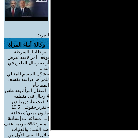
المزيد.....
وكالة أنباء المرأة
-
بريطانيا: الشرطة
توقف امرأة بعد تعرض
أربعة رجال للطعن في
لند ...
-
شكل الجسم المثالي
للمرأة.. دراسة تكشف
المفاجأة
-
اعتقال امرأة بعد طعن
4 رجال في منطقة
كوفنت غاردن بلندن
-
تقريرحقوقي: 19.5
مليون يمني/ة بحاجة
إلى مساعدات إنسانية
-
مصر: 598 جريمة عنف
ضد النساء والفتيات
خلال النصف الأول من