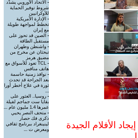
-
الاتحاد الأوروبي يشدّد
شروط توفير الحماية
للأوكرانيين
-
الإدارة الأمريكية
تخطط لمواجهة طويلة
مع إيران
-
الصين قد تحوز على
مستقبل الطاقة
-
واشنطن وطهران
تبحثان عن مخرج من
مضيق هرمز
-
TCL تعود للأسواق مع
هاتف منافس
-
نوافذ زمنية حاسمة
بعد الجراحة قد تحدث
ثورة في علاج أخطر أورا
...
-
روسيا.. العثور على
بقايا ست جماجم لفيلة
عمرها 1.4 مليون عام ...
-
متحف النصر يحيي
ذكرى فك حصار
جاد الأفلام الجيدة
لينينغراد ببرنامج ثقافي
ومعرض ت ...
ا