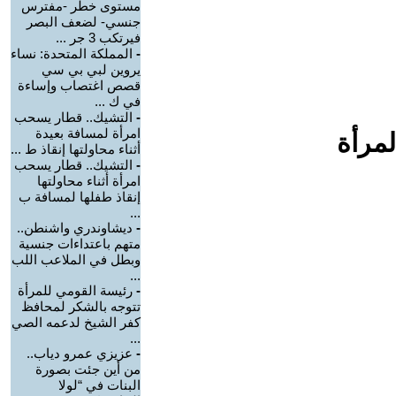
مستوى خطر -مفترس
جنسي- لضعف البصر
فيرتكب 3 جر ...
-
المملكة المتحدة: نساء
يروين لبي بي سي
قصص اغتصاب وإساءة
في ك ...
-
التشيك.. قطار يسحب
امرأة لمسافة بعيدة
لمرأة
أثناء محاولتها إنقاذ ط ...
-
التشيك.. قطار يسحب
امرأة أثناء محاولتها
إنقاذ طفلها لمسافة ب
...
-
ديشاوندري واشنطن..
متهم باعتداءات جنسية
وبطل في الملاعب اللب
...
-
رئيسة القومي للمرأة
تتوجه بالشكر لمحافظ
كفر الشيخ لدعمه الصي
...
-
عزيزي عمرو دياب..
من أين جئت بصورة
البنات في “لولا