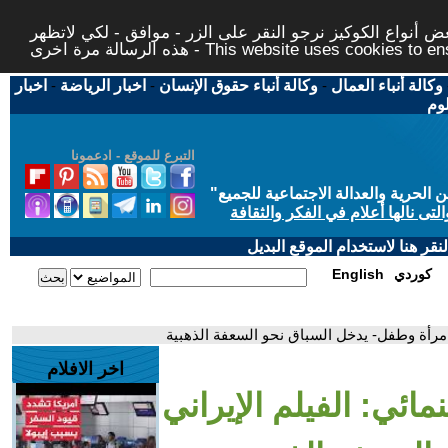
 أنواع الكوكيز نرجو النقر على الزر - موافق - لكي لاتظهر
This website uses cookies to ensure you ge
وكالة أنباء العمال
-
وكالة أنباء حقوق الإنسان
-
اخبار الرياضة
-
اخبار
لوم
التبرع للموقع - ادعمونا
حرية والعدالة الاجتماعية للجميع
"
تى نالها أعلام في الفكر والثقافة
قر هنا لاستخدام الموقع البديل
كوردي
English
-امرأة وطفل- يدخل السباق نحو السعفة الذهبية
اخر الافلام
ائي: الفيلم الإيراني