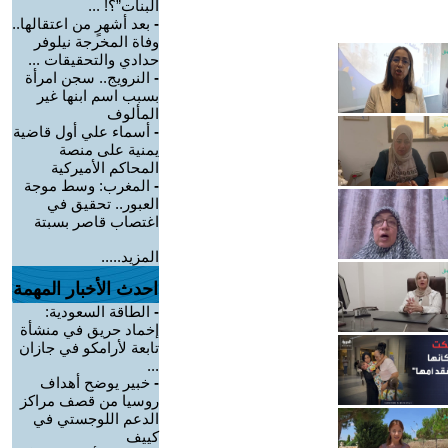
البنات”؟! ...
-
بعد أشهرٍ من اعتقالها..
وفاة المخرجة نيلوفر
حدادي والتحقيقات ...
-
النرويج.. سجن امرأة
بسبب اسم ابنها غير
المألوف
-
أسماء علي أول قاضية
يمنية على منصة
المحاكم الأميركية
-
المغرب: وسط موجة
العبور.. تحقيق في
اغتصاب قاصر بسبتة
المزيد.....
احدث الأخبار المهمة
-
الطاقة السعودية:
إخماد حريق في منشأة
تابعة لأرامكو في جازان
...
-
خبير يوضح أهداف
روسيا من قصف مراكز
الدعم اللوجستي في
كييف