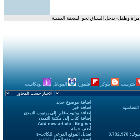
-امرأة وطفل- يدخل السباق نحو السعفة الذهبية
بنترست
بلوكر
فليبورد
الموبايل
بودكاست
اضافة موضوع جديد
التضامنية
اضافة خبر
إضافة يوتيوب-فلم إلى يوتيوب التمدن
إضافة كتاب إلى مكتبة التمدن
Add new article - English
أضف حملة
3,732,97
تعديل الموقع الفرعي للكاتب-ة
ابحث في موقع الحوار المتمدن