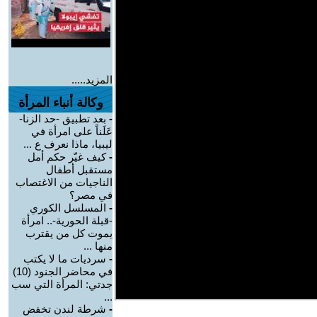
المزيد.....
وكالة أنباء المرأة
-
بعد تطبيق -حد الزنا-
عَلَناً على امرأة في
ليبيا، ماذا نعرف ع ...
-
كيف غيّر حكم أمل
مستقبل أطفال
الناجيات من الاغتصاب
في مصر؟
-
المسلسل الكوري
-قبلة الحورية-.. امرأة
يموت كل من يقترب
منها ...
-
سرديات ما لا يكتب
في محاضر الجنود (10)
جدتي: المرأة التي سب
...
-
شرطة لندن تخفض