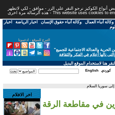
 أنواع الكوكيز نرجو النقر على الزر - موافق - لكي لاتظهر
This website uses cookies to ensure you ge
وكالة أنباء العمال
-
وكالة أنباء حقوق الإنسان
-
اخبار الرياضة
-
اخبار
لوم
التبرع للموقع - ادعمونا
حرية والعدالة الاجتماعية للجميع
"
تى نالها أعلام في الفكر والثقافة
قر هنا لاستخدام الموقع البديل
كوردي
English
إلى سوريا السلام
اخر الافلام
ين في مقاطعة الرقة