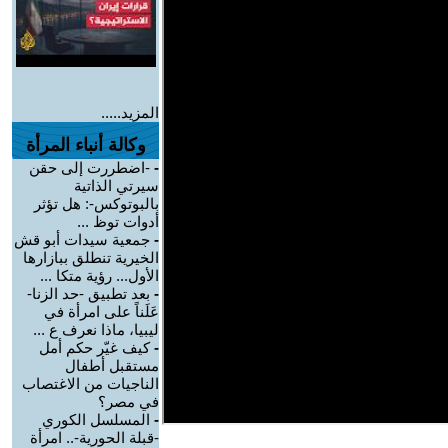
المزيد.....
وكالة أنباء المرأة
-
-اضطررت إلى حقن
سيرتي الذاتية
بالبوتوكس-: هل تؤثر
أدوات توظ ...
-
جمعية سيدات أبو قش
الخيرية تنطلق ببازارها
الأول... رؤية متكا ...
-
بعد تطبيق -حد الزنا-
عَلَناً على امرأة في
ليبيا، ماذا نعرف ع ...
-
كيف غيّر حكم أمل
مستقبل أطفال
الناجيات من الاغتصاب
في مصر؟
-
المسلسل الكوري
-قبلة الحورية-.. امرأة