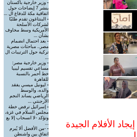
-
وزير خارجية باكستان
ينشر 7 إيضاحات حول
اتفاقية مكة للدفاع ال ...
-
البنتاغون تقدم طلبًا
لشركات الأسلحة
الأمريكية وسط مخاوف
بشأن ...
-
بعد احتمال انضمام
مصر.. مباحثات مصرية
تركية حول الترتيبات ال
...
-
وزير خارجية مصر:
مساعي تقسيم ليبيا
خط أحمر بالنسبة
للقاهرة
-
ليونيل ميسي يفقد
والده، والوسط
الرياضي يساند النجم
الأرجنتي ...
-
إسرائيل ترفض خطة
مجلس السلام في غزة،
وتؤكد -لا انسحاب إلا بع
جاد الأفلام الجيدة
...
-
-من الأفضل ألا يُبرم
ا
اتفاق بين واشنطن