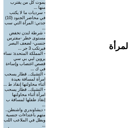
يموت كل من يقترب
منها ...
-
سرديات ما لا يكتب
في محاضر الجنود (10)
جدتي: المرأة التي سب
...
-
شرطة لندن تخفض
مستوى خطر -مفترس
جنسي- لضعف البصر
لمرأة
فيرتكب 3 جر ...
-
المملكة المتحدة: نساء
يروين لبي بي سي
قصص اغتصاب وإساءة
في ك ...
-
التشيك.. قطار يسحب
امرأة لمسافة بعيدة
أثناء محاولتها إنقاذ ط ...
-
التشيك.. قطار يسحب
امرأة أثناء محاولتها
إنقاذ طفلها لمسافة ب
...
-
ديشاوندري واشنطن..
متهم باعتداءات جنسية
وبطل في الملاعب اللب
...