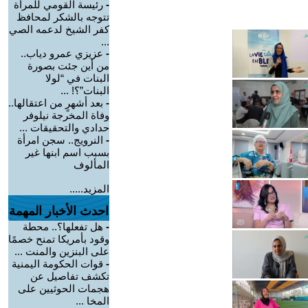
-
رئيسة القومي للمرأة
تتوجه بالشكر لمحافظ
كفر الشيخ لدعمه الصي
...
-
عزيزي عمرو دياب..
من أين جئت بصورة
البنات في “لولا
البنات”؟! ...
-
بعد أشهرٍ من اعتقالها..
وفاة المخرجة نيلوفر
حدادي والتحقيقات ...
-
النرويج.. سجن امرأة
بسبب اسم ابنها غير
المألوف
المزيد.....
احدث الأخبار المهمة
-
هل تفعلها؟.. محطة
وقود بأمريكا تمنح خصمًا
على البنزين والمنت ...
-
قوات الحكومة اليمنية
تكشف تفاصيل عن
هجمات الحوثيين على
المخا ...