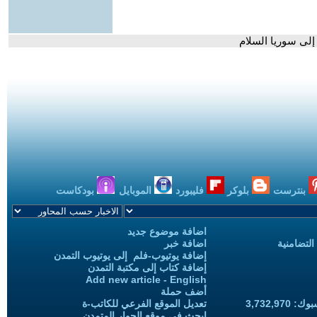
إلى سوريا السلام
بنترست
بلوكر
فليبورد
الموبايل
بودكاست
اضافة موضوع جديد
التضامنية
اضافة خبر
إضافة يوتيوب-فلم إلى يوتيوب التمدن
إضافة كتاب إلى مكتبة التمدن
Add new article - English
أضف حملة
3,732,97
تعديل الموقع الفرعي للكاتب-ة
ابحث في موقع الحوار المتمدن