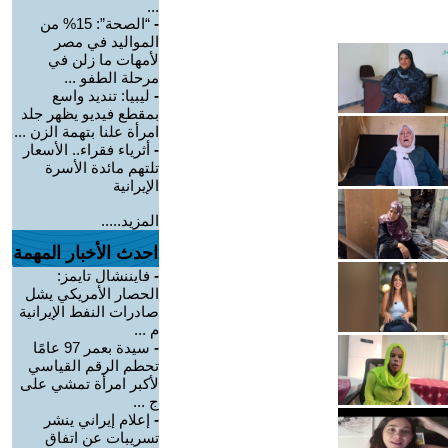
...
-
“الصحة”: 15% من
المواليد في مصر
لأمهات ما زلن في
مرحلة الطفو ...
-
ليبيا: تنديد واسع
بمقطع فيديو يظهر جلد
امرأة علنا بتهمة الزن ...
-
أثرياء فقراء.. الأسعار
تلتهم مائدة الأسرة
الإيرانية
المزيد.....
احدث الأخبار المهمة
-
فايننشال تايمز:
الحصار الأمريكي يشل
صادرات النفط الإيرانية
م ...
-
سيدة بعمر 97 عامًا
تحطم الرقم القياسي
لأكبر امرأة تمشي على
ج ...
-
إعلام إيراني ينشر
تسريبات عن اتفاق