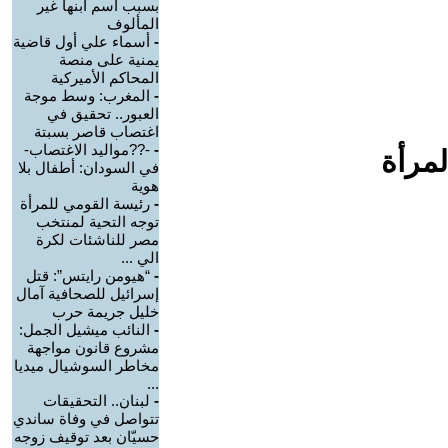
بسبب اسم ابنها غير
المألوف
-
أسماء علي أول قاضية
يمنية على منصة
المحاكم الأميركية
-
المغرب: وسط موجة
العبور.. تحقيق في
اغتصاب قاصر بسبتة
-
-??مواليد الاغتصاب-
لمرأة
في السودان: أطفال بلا
هوية
-
رئيسة القومي للمرأة
توجه التحية لمنتخب
مصر للناشئات لكرة
الي ...
-
“هيومن رايتس”: قتل
إسرائيل للصحافية آمال
خليل جريمة حرب
-
النائب ميشيل الجمل:
مشروع قانون مواجهة
مخاطر السوشيال ميديا
...
-
لبنان.. التحقيقات
تتواصل في وفاة ساندي
حسيّان بعد توقيف زوجه