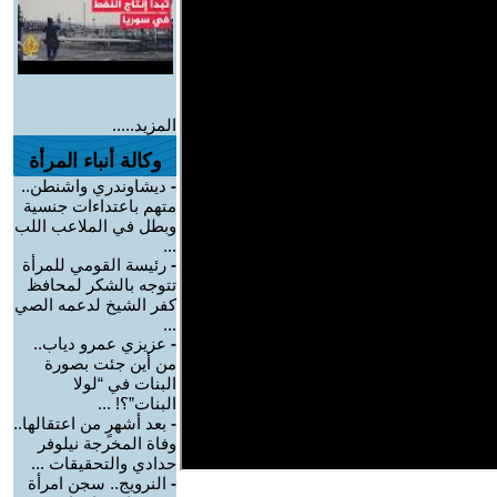
المزيد.....
وكالة أنباء المرأة
-
ديشاوندري واشنطن..
متهم باعتداءات جنسية
وبطل في الملاعب اللب
...
-
رئيسة القومي للمرأة
تتوجه بالشكر لمحافظ
كفر الشيخ لدعمه الصي
...
-
عزيزي عمرو دياب..
من أين جئت بصورة
البنات في “لولا
البنات”؟! ...
-
بعد أشهرٍ من اعتقالها..
وفاة المخرجة نيلوفر
حدادي والتحقيقات ...
-
النرويج.. سجن امرأة