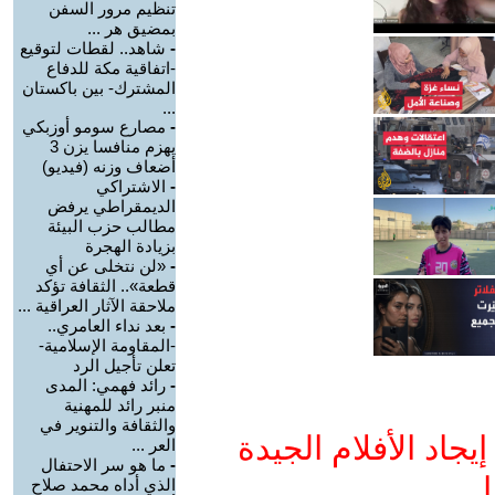
تنظيم مرور السفن
بمضيق هر ...
-
شاهد.. لقطات لتوقيع
-اتفاقية مكة للدفاع
المشترك- بين باكستان
...
-
مصارع سومو أوزبكي
يهزم منافسا يزن 3
أضعاف وزنه (فيديو)
-
الاشتراكي
الديمقراطي يرفض
مطالب حزب البيئة
بزيادة الهجرة
-
«لن نتخلى عن أي
قطعة».. الثقافة تؤكد
ملاحقة الآثار العراقية ...
-
بعد نداء العامري..
-المقاومة الإسلامية-
تعلن تأجيل الرد
-
رائد فهمي: المدى
منبر رائد للمهنية
والثقافة والتنوير في
جاد الأفلام الجيدة
العر ...
-
ما هو سر الاحتفال
ا
الذي أداه محمد صلاح