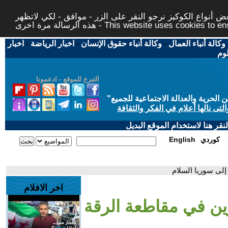
 أنواع الكوكيز نرجو النقر على الزر - موافق - لكي لاتظهر
This website uses cookies to ensure you ge
وكالة أنباء العمال
-
وكالة أنباء حقوق الإنسان
-
اخبار الرياضة
-
اخبار
لوم
التبرع للموقع - ادعمونا
حرية والعدالة الاجتماعية للجميع
"
تى نالها أعلام في الفكر والثقافة
قر هنا لاستخدام الموقع البديل
كوردي
English
إلى سوريا السلام
اخر الافلام
ين في مقاطعة الرقة