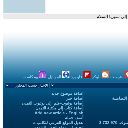
إلى سوريا السلام
بنترست
بلوكر
فليبورد
الموبايل
بودكاست
اضافة موضوع جديد
التضامنية
اضافة خبر
إضافة يوتيوب-فلم إلى يوتيوب التمدن
إضافة كتاب إلى مكتبة التمدن
Add new article - English
أضف حملة
3,732,97
تعديل الموقع الفرعي للكاتب-ة
ابحث في موقع الحوار المتمدن