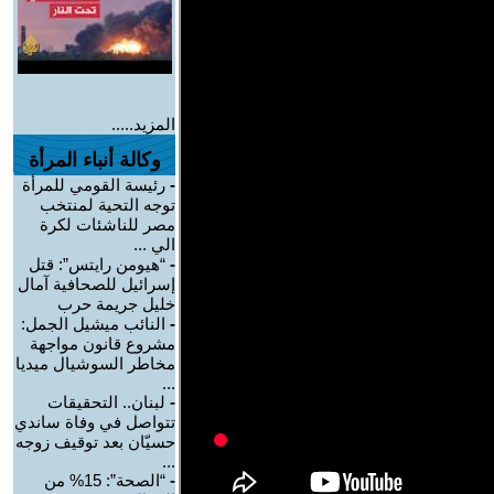
المزيد.....
وكالة أنباء المرأة
-
رئيسة القومي للمرأة
توجه التحية لمنتخب
مصر للناشئات لكرة
الي ...
-
“هيومن رايتس”: قتل
إسرائيل للصحافية آمال
خليل جريمة حرب
-
النائب ميشيل الجمل:
مشروع قانون مواجهة
مخاطر السوشيال ميديا
...
-
لبنان.. التحقيقات
تتواصل في وفاة ساندي
حسيّان بعد توقيف زوجه
...
-
“الصحة”: 15% من