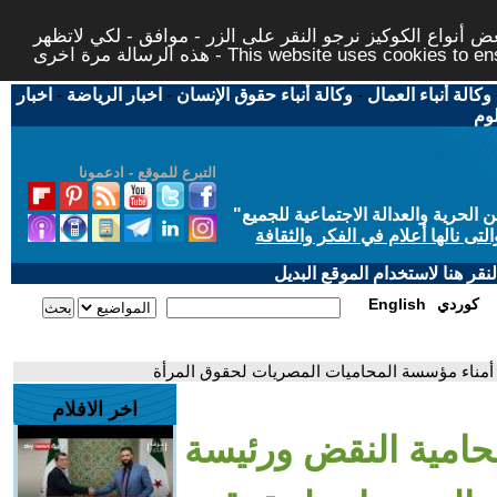
 أنواع الكوكيز نرجو النقر على الزر - موافق - لكي لاتظهر
This website uses cookies to ensure you ge
وكالة أنباء العمال
-
وكالة أنباء حقوق الإنسان
-
اخبار الرياضة
-
اخبار
لوم
التبرع للموقع - ادعمونا
حرية والعدالة الاجتماعية للجميع
"
تى نالها أعلام في الفكر والثقافة
قر هنا لاستخدام الموقع البديل
كوردي
English
أمناء مؤسسة المحاميات المصريات لحقوق المرأة
اخر الافلام
محامية النقض ورئيسة