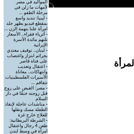
المواليد في مصر
لأمهات ما زلن في
مرحلة الطفو ...
-
ليبيا: تنديد واسع
بمقطع فيديو يظهر جلد
امرأة علنا بتهمة الزن ...
-
أثرياء فقراء.. الأسعار
تلتهم مائدة الأسرة
الإيرانية
-
لبنان.. توقيف معتدي
بجرائم ابتزاز واغتصاب
لمرأة
على فتاة قاصر
-
اعتقال وتعذيب
وانتهاكات.. معاناة
الأسيرات الفلسطينيات
تتفاقم ...
-
مصر: القبض على زوج
قتل زوجته خنقًا في دار
السلام
-
مناشدات عاجلة لإنقاذ
الطفلة مسك ونقلها
للعلاج خارج غزة
-
الشرطة البريطانية:
طعن 4 رجال واعتقال
امرأة في وسط لندن