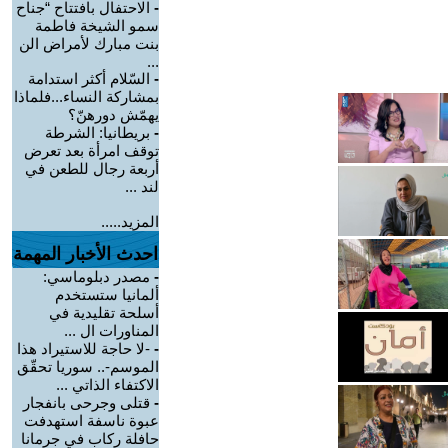
-
الاحتفال بافتتاح “جناح
سمو الشيخة فاطمة
بنت مبارك لأمراض الن
...
-
السّلام أكثر استدامة
بمشاركة النساء...فلماذا
يهمّش دورهنّ؟
-
بريطانيا: الشرطة
توقف امرأة بعد تعرض
أربعة رجال للطعن في
لند ...
المزيد.....
احدث الأخبار المهمة
-
مصدر دبلوماسي:
ألمانيا ستستخدم
أسلحة تقليدية في
المناورات ال ...
-
-لا حاجة للاستيراد هذا
الموسم-.. سوريا تحقّق
الاكتفاء الذاتي ...
-
قتلى وجرحى بانفجار
عبوة ناسفة استهدفت
حافلة ركاب في جرمانا