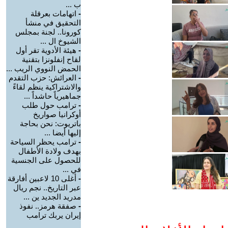
ب ...
-
اتهامات بعرقلة
التحقيق في منشأ
كورونا.. لجنة بمجلس
الشيوخ ال ...
-
هيئة الأدوية تقر أول
لقاح إنفلونزا بتقنية
الحمض النووي الريب ...
-
العرائش: حزب التقدم
والاشتراكية ينظم لقاءً
جماهيرياً حاشداً ...
-
ترامب حول طلب
أوكرانيا صواريخ
باتريوت: نحن بحاجة
إليها أيضا ...
-
ترامب يحظر السياحة
بهدف ولادة الأطفال
للحصول على الجنسية
في ...
-
أغلى 10 لاعبين أفارقة
عبر التاريخ.. نجم ريال
مدريد الجديد ين ...
-
صفقة هرمز.. نفوذ
إيران يربك ترامب