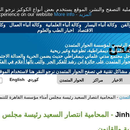
ة التصفح والنشر، الموقع يستخدم بعض أنواع الكوكيز نرجو النق
More info - المزيد
experience on our website
الفن
-
وكالة أنباء اليسار
-
وكالة أنباء العلمانية
-
وكالة أنباء العمال
-
وكا
الاقتصاد
-
اخبار الطب والعلوم
 الرئيسي لمؤسسة الحوار المتمدن
، علمانية، ديمقراطية، تطوعية وغير ربحية
ل مجتمع مدني علماني ديمقراطي حديث يضمن الحرية والعدالة الاجتم
حوار المتمدن على جائزة ابن رشد للفكر الحر والتى نالها أعلام في الفك
م مشاكل تقنية في تصفح الحوار المتمدن نرجو النقر هنا لاستخدام الموقع
كوردي
English
الاخبار
مراكز
الحوار المتمدن
لتمدن
- المحامية انتصار السعيد رئيسة مجلس أمناء مؤسسة القاهرة للتنمي
- المحامية انتصار السعيد رئيسة مجلس 
ية والقانون