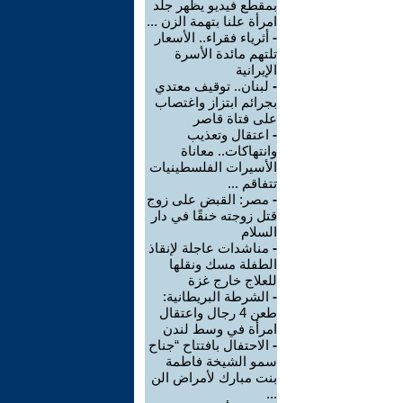
بمقطع فيديو يظهر جلد
امرأة علنا بتهمة الزن ...
-
أثرياء فقراء.. الأسعار
تلتهم مائدة الأسرة
الإيرانية
-
لبنان.. توقيف معتدي
بجرائم ابتزاز واغتصاب
على فتاة قاصر
-
اعتقال وتعذيب
وانتهاكات.. معاناة
الأسيرات الفلسطينيات
تتفاقم ...
-
مصر: القبض على زوج
قتل زوجته خنقًا في دار
السلام
-
مناشدات عاجلة لإنقاذ
الطفلة مسك ونقلها
للعلاج خارج غزة
-
الشرطة البريطانية:
طعن 4 رجال واعتقال
امرأة في وسط لندن
-
الاحتفال بافتتاح “جناح
سمو الشيخة فاطمة
بنت مبارك لأمراض الن
...