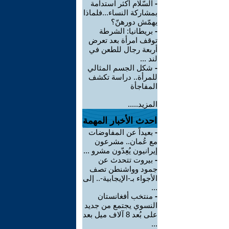
-
السّلام أكثر استدامة
بمشاركة النساء...فلماذا
يهمّش دورهنّ؟
-
بريطانيا: الشرطة
توقف امرأة بعد تعرض
أربعة رجال للطعن في
لند ...
-
شكل الجسم المثالي
للمرأة.. دراسة تكشف
المفاجأة
المزيد.....
احدث الأخبار المهمة
-
بعيداً عن المفاوضات
مع عُمان.. مشرعون
إيرانيون يُعِدّون مشرو ...
-
بيروت تتحدث عن
جمود وواشنطن تصف
الأجواء بـ-الإيجابية-.. إلى
...
-
منتخب أفغانستان
النسوي يجتمع من جديد
على بُعد 8 آلاف ميل بعد
...