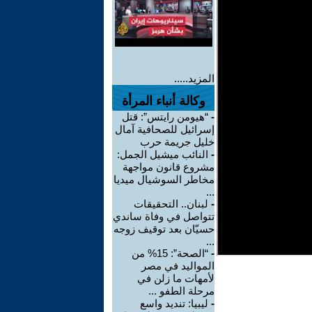
المزيد.....
وكالة أنباء المرأة
-
“هيومن رايتس”: قتل
إسرائيل للصحافية آمال
خليل جريمة حرب
-
النائب ميشيل الجمل:
مشروع قانون مواجهة
مخاطر السوشيال ميديا
...
-
لبنان.. التحقيقات
تتواصل في وفاة ساندي
حسيّان بعد توقيف زوجه
...
-
“الصحة”: 15% من
المواليد في مصر
لأمهات ما زلن في
مرحلة الطفو ...
-
ليبيا: تنديد واسع