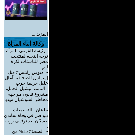
المزيد.....
وكالة أنباء المرأة
-
رئيسة القومي للمرأة
توجه التحية لمنتخب
مصر للناشئات لكرة
الي ...
-
“هيومن رايتس”: قتل
إسرائيل للصحافية آمال
خليل جريمة حرب
-
النائب ميشيل الجمل:
مشروع قانون مواجهة
مخاطر السوشيال ميديا
...
-
لبنان.. التحقيقات
تتواصل في وفاة ساندي
حسيّان بعد توقيف زوجه
...
-
“الصحة”: 15% من