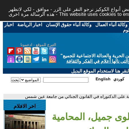
 أنواع الكوكيز نرجو النقر على الزر - موافق - لكي لاتظهر
This website uses cookies to ensure you ge
وكالة أنباء العمال
-
وكالة أنباء حقوق الإنسان
-
اخبار الرياضة
-
اخبار
لوم
التبرع للموقع - ادعمونا
حرية والعدالة الاجتماعية للجميع
"
تى نالها أعلام في الفكر والثقافة
قر هنا لاستخدام الموقع البديل
كوردي
English
لة على الدكتوراه في القانون الجنائي من جامعة عين شمس
اخر الافلام
لوى جميل، المحامية