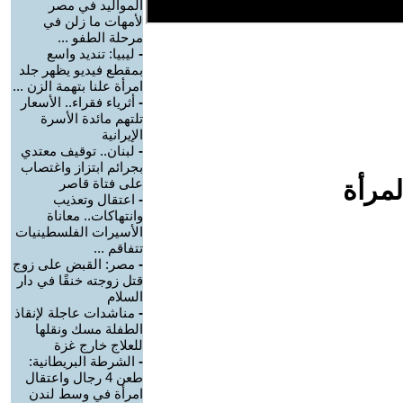
المواليد في مصر
لأمهات ما زلن في
مرحلة الطفو ...
-
ليبيا: تنديد واسع
بمقطع فيديو يظهر جلد
امرأة علنا بتهمة الزن ...
-
أثرياء فقراء.. الأسعار
تلتهم مائدة الأسرة
الإيرانية
-
لبنان.. توقيف معتدي
بجرائم ابتزاز واغتصاب
لمرأة
على فتاة قاصر
-
اعتقال وتعذيب
وانتهاكات.. معاناة
الأسيرات الفلسطينيات
تتفاقم ...
-
مصر: القبض على زوج
قتل زوجته خنقًا في دار
السلام
-
مناشدات عاجلة لإنقاذ
الطفلة مسك ونقلها
للعلاج خارج غزة
-
الشرطة البريطانية:
طعن 4 رجال واعتقال
امرأة في وسط لندن