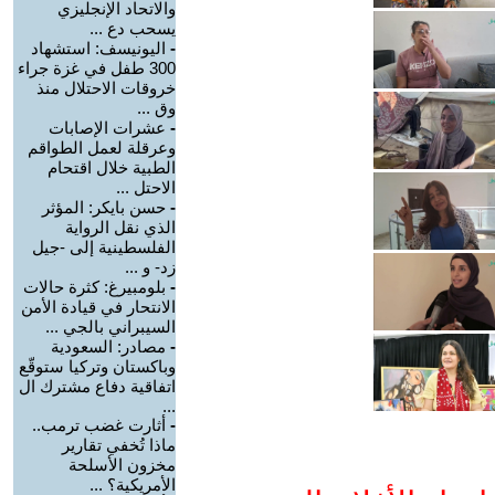
والاتحاد الإنجليزي
يسحب دع ...
-
اليونيسف: استشهاد
300 طفل في غزة جراء
خروقات الاحتلال منذ
وق ...
-
عشرات الإصابات
وعرقلة لعمل الطواقم
الطبية خلال اقتحام
الاحتل ...
-
حسن بايكر: المؤثر
الذي نقل الرواية
الفلسطينية إلى -جيل
زد- و ...
-
بلومبيرغ: كثرة حالات
الانتحار في قيادة الأمن
السيبراني بالجي ...
-
مصادر: السعودية
وباكستان وتركيا ستوقّع
اتفاقية دفاع مشترك ال
...
-
أثارت غضب ترمب..
ماذا تُخفي تقارير
مخزون الأسلحة
الأمريكية؟ ...