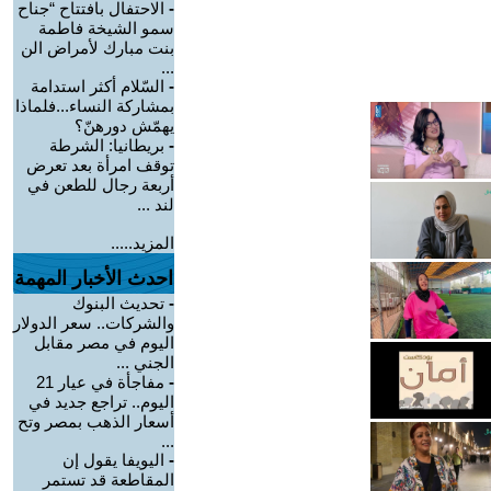
-
الاحتفال بافتتاح “جناح
سمو الشيخة فاطمة
بنت مبارك لأمراض الن
...
-
السّلام أكثر استدامة
بمشاركة النساء...فلماذا
يهمّش دورهنّ؟
-
بريطانيا: الشرطة
توقف امرأة بعد تعرض
أربعة رجال للطعن في
لند ...
المزيد.....
احدث الأخبار المهمة
-
تحديث البنوك
والشركات.. سعر الدولار
اليوم في مصر مقابل
الجني ...
-
مفاجأة في عيار 21
اليوم.. تراجع جديد في
أسعار الذهب بمصر وتح
...
-
اليويفا يقول إن
المقاطعة قد تستمر