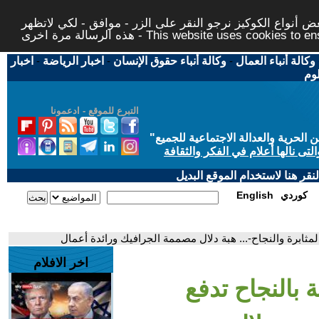
 أنواع الكوكيز نرجو النقر على الزر - موافق - لكي لاتظهر
This website uses cookies to ensure you ge
وكالة أنباء العمال
-
وكالة أنباء حقوق الإنسان
-
اخبار الرياضة
-
اخبار
لوم
التبرع للموقع - ادعمونا
حرية والعدالة الاجتماعية للجميع
"
تى نالها أعلام في الفكر والثقافة
قر هنا لاستخدام الموقع البديل
كوردي
English
لمثابرة والنجاح-... هبة دلال مصممة الجرافيك ورائدة أعمال
اخر الافلام
ة بالنجاح تدفع