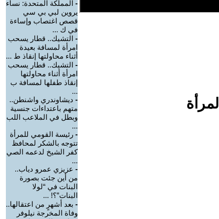
-
المملكة المتحدة: نساء
يروين لبي بي سي
قصص اغتصاب وإساءة
في ك ...
-
التشيك.. قطار يسحب
امرأة لمسافة بعيدة
أثناء محاولتها إنقاذ ط ...
-
التشيك.. قطار يسحب
امرأة أثناء محاولتها
إنقاذ طفلها لمسافة ب
...
لمرأة
-
ديشاوندري واشنطن..
متهم باعتداءات جنسية
وبطل في الملاعب اللب
...
-
رئيسة القومي للمرأة
تتوجه بالشكر لمحافظ
كفر الشيخ لدعمه الصي
...
-
عزيزي عمرو دياب..
من أين جئت بصورة
البنات في “لولا
البنات”؟! ...
-
بعد أشهرٍ من اعتقالها..
وفاة المخرجة نيلوفر