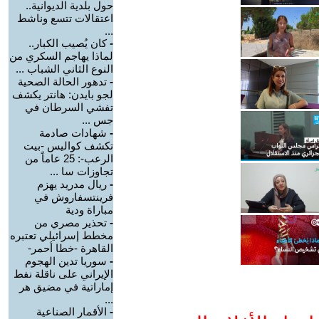
حول بلدية الديوانية..
اعتقالات تتسع وناشط
...
-
كان يُصيب الكبار..
لماذا يهاجم السكري من
النوع الثاني الشباب ...
-
تدهور الحالة الصحية
لجو بايدن: هانتر يكشف
تفشي السرطان في
جس ...
-
شهادات صادمة
تكشف كواليس -بيت
الرعب-: 25 عاماً من
تجاوزات سا ...
-
ريال مدريد يهزم
فرينتسفاروش في
مباراة ودية
-
تحذير مصري من
مخطط إسرائيلي تعتبره
القاهرة -خطا أحمر-
-
سوريا تدين الهجوم
الإيراني على ناقلة نفط
إماراتية في مضيق هر
...
-
الأقمار الصناعية