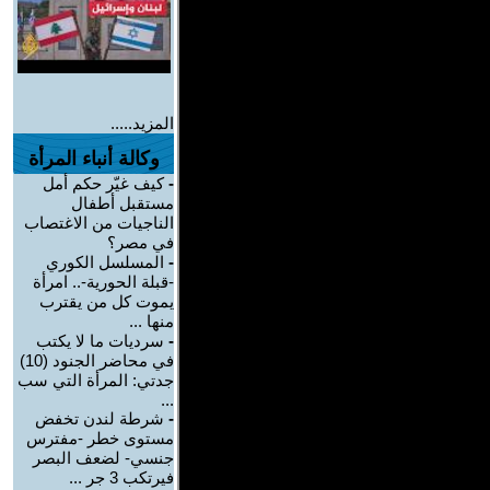
المزيد.....
وكالة أنباء المرأة
-
كيف غيّر حكم أمل
مستقبل أطفال
الناجيات من الاغتصاب
في مصر؟
-
المسلسل الكوري
-قبلة الحورية-.. امرأة
يموت كل من يقترب
منها ...
-
سرديات ما لا يكتب
في محاضر الجنود (10)
جدتي: المرأة التي سب
...
-
شرطة لندن تخفض
مستوى خطر -مفترس
جنسي- لضعف البصر
فيرتكب 3 جر ...