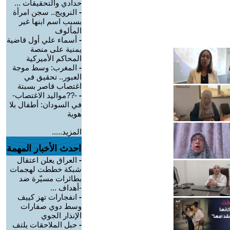
حدادي والتحقيقات ...
-
النرويج.. سجن امرأة
بسبب اسم ابنها غير
المألوف
-
أسماء علي أول قاضية
يمنية على منصة
المحاكم الأميركية
-
المغرب: وسط موجة
العبور.. تحقيق في
اغتصاب قاصر بسبتة
-
-??مواليد الاغتصاب-
في السودان: أطفال بلا
هوية
المزيد.....
احدث الأخبار المهمة
-
العراق يعلن اعتقال
شبكة خططت لهجمات
بطائرات مسيّرة ضد
-أهداف ...
-
انفجارات تهز كييف
وسط دوي صفارات
الإنذار الجوي
-
حبل الملاحقات يلتف