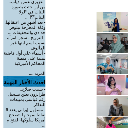
-
عزيزي عمرو دياب..
من أين جئت بصورة
البنات في “لولا
البنات”؟! ...
-
بعد أشهرٍ من اعتقالها..
وفاة المخرجة نيلوفر
حدادي والتحقيقات ...
-
النرويج.. سجن امرأة
بسبب اسم ابنها غير
المألوف
-
أسماء علي أول قاضية
يمنية على منصة
المحاكم الأميركية
المزيد.....
احدث الأخبار المهمة
-
بسبب صلاح..
طرابزون يعلن تسجيل
رقم قياسي بمبيعات
التذاكر
-
مسؤول إيراني يعدد 6
نقاط بموجبها -تصحح
أمريكا سلوكها- لفتح م
...