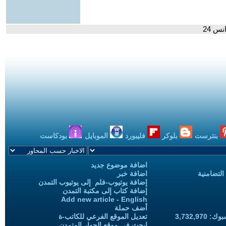
س 24
بنترست
بلوكر
فليبورد
الموبايل
بودكاست
اضافة موضوع جديد
التضامنية
اضافة خبر
إضافة يوتيوب-فلم إلى يوتيوب التمدن
إضافة كتاب إلى مكتبة التمدن
Add new article - English
أضف حملة
3,732,97
تعديل الموقع الفرعي للكاتب-ة
ابحث في موقع الحوار المتمدن