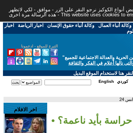
 أنواع الكوكيز نرجو النقر على الزر - موافق - لكي لاتظهر
This website uses cookies to ensure you ge
وكالة أنباء العمال
-
وكالة أنباء حقوق الإنسان
-
اخبار الرياضة
-
اخبار
لوم
التبرع للموقع - ادعمونا
حرية والعدالة الاجتماعية للجميع
"
تى نالها أعلام في الفكر والثقافة
قر هنا لاستخدام الموقع البديل
كوردي
English
س 24
اخر الافلام
حراسة بأيد ناعمة؟ •