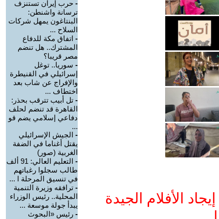
-
حرب إيران تستنزف
ترسانة واشنطن:
البنتاغون يمهل شركات
السلاح ...
-
اتفاق مكة للدفاع
المشترك.. هل تنضم
مصر قريبا؟
-
سوريا.. توغل
إسرائيلي في القنيطرة
والإفراج عن شاب بعد
اختطاف ...
-
تل أبيب تترقب بحذر:
القاهرة قد تنضم لحلف
دفاعي إسلامي يضم قو
...
-
الجيش الإسرائيلي
يقتل أغناما في الضفة
الغربية (صور)
-
التعليم العالي: 91 ألف
طالب سجلوا رغباتهم
في تنسيق المرحلة ا ...
-
ترافقه وزيرة التنمية
جاد الأفلام الجيدة
المحلية.. رئيس الوزراء
يبدأ جولة موسعة ...
ا
-
رئيس «البحوث