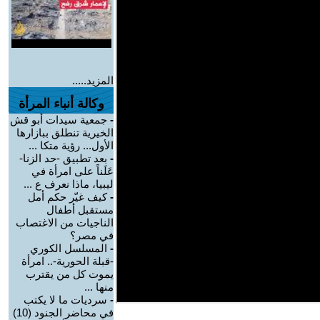
المزيد.....
وكالة أنباء المرأة
-
جمعية سيدات أبو قش
الخيرية تنطلق ببازارها
الأول... رؤية متكا ...
-
بعد تطبيق -حد الزنا-
عَلَناً على امرأة في
ليبيا، ماذا نعرف ع ...
-
كيف غيّر حكم أمل
مستقبل أطفال
الناجيات من الاغتصاب
في مصر؟
-
المسلسل الكوري
-قبلة الحورية-.. امرأة
يموت كل من يقترب
منها ...
-
سرديات ما لا يكتب
في محاضر الجنود (10)