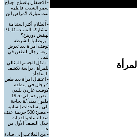
-
الاحتفال بافتتاح “جناح
سمو الشيخة فاطمة
بنت مبارك لأمراض الن
...
-
السّلام أكثر استدامة
بمشاركة النساء...فلماذا
يهمّش دورهنّ؟
-
بريطانيا: الشرطة
توقف امرأة بعد تعرض
أربعة رجال للطعن في
لند ...
لمرأة
-
شكل الجسم المثالي
للمرأة.. دراسة تكشف
المفاجأة
-
اعتقال امرأة بعد طعن
4 رجال في منطقة
كوفنت غاردن بلندن
-
تقريرحقوقي: 19.5
مليون يمني/ة بحاجة
إلى مساعدات إنسانية
-
مصر: 598 جريمة عنف
ضد النساء والفتيات
خلال النصف الأول من
عا ...
-
من الملاعب إلى قيادة