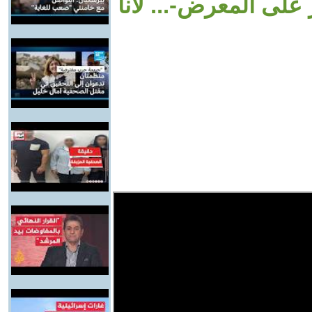
 على المعرض-... لانا