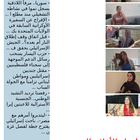
-
سوريا.. مرفأ اللاذقية
يسجل نموا في نشاطه
التشغيلي منذ مطلع ا ...
-
الإفراج عن السفيرة
الأوكرانية السابقة في
الولايات المتحدة بك ...
-
قبل اتفاق وقف إطلاق
النار أم بعده؟.. الجيش
الإسرائيلي يحقق ف ...
-
حزب اليسار يسحب
رسائل الدعم الموجهة
إلى سجناء فلسطينيين
-
مقتل جنديين
إسرائيليين ومواطن
لبناني تزامناً مع الجولة
الساب ...
-
رفضتا ترديد النشيد
الوطني.. الجنسية
الأسترالية للاعبتين إيرا
...
-
-ليتدبروا أمرهم مع
مصر-.. باحث إسرائيلي
يقترح خطة لفصل غزة
ن ...