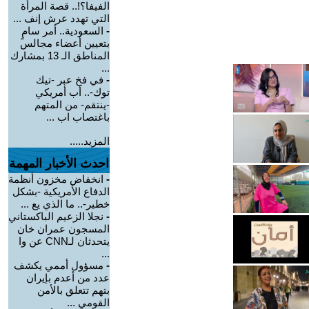
الفيفا؟!.. قصة المرأة
التي تهدد عرش إنف ...
-
السعودية.. أمر سامٍ
بتعيين أعضاء مجالس
المناطق الـ 13 بمشارك
...
-
في فخ عبر -تيك
توك-.. أب أمريكي
-ينتقم- من المتهم
باغتصاب اب ...
المزيد.....
احدث الأخبار المهمة
-
انخفاض مخزون أنظمة
الدفاع الأمريكية -بشكل
خطير-.. ما الذي يع ...
-
نجلا الزعيم الباكستاني
المسجون عمران خان
يتحدثان لـCNN عن وا
...
-
مسؤول أممي يكشف
عدد من أعدم بإيران
بتهم تتعلق بالأمن
القومي ...