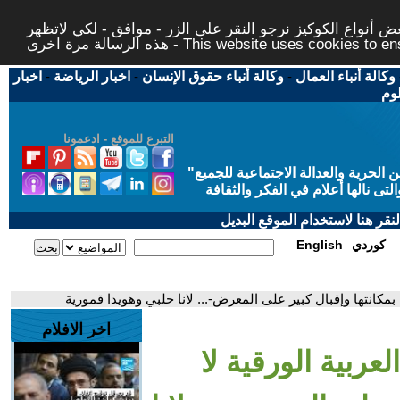
 أنواع الكوكيز نرجو النقر على الزر - موافق - لكي لاتظهر
This website uses cookies to ensure you ge
وكالة أنباء العمال
-
وكالة أنباء حقوق الإنسان
-
اخبار الرياضة
-
اخبار
لوم
التبرع للموقع - ادعمونا
حرية والعدالة الاجتماعية للجميع
"
تى نالها أعلام في الفكر والثقافة
قر هنا لاستخدام الموقع البديل
كوردي
English
 بمكانتها وإقبال كبير على المعرض-... لانا حلبي وهويدا قمورية
اخر الافلام
لعربية الورقية لا