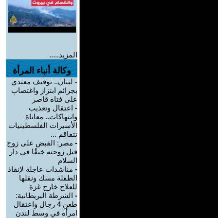
المزيد.....
وكالة أنباء المرأة
-
لبنان.. توقيف معتدي
بجرائم ابتزاز واغتصاب
على فتاة قاصر
-
اعتقال وتعذيب
وانتهاكات.. معاناة
الأسيرات الفلسطينيات
تتفاقم ...
-
مصر: القبض على زوج
قتل زوجته خنقًا في دار
السلام
-
مناشدات عاجلة لإنقاذ
الطفلة مسك ونقلها
للعلاج خارج غزة
-
الشرطة البريطانية:
طعن 4 رجال واعتقال
امرأة في وسط لندن