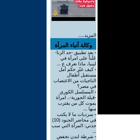
المزيد.....
وكالة أنباء المرأة
-
بعد تطبيق -حد الزنا-
عَلَناً على امرأة في
ليبيا، ماذا نعرف ع ...
-
كيف غيّر حكم أمل
مستقبل أطفال
الناجيات من الاغتصاب
في مصر؟
-
المسلسل الكوري
-قبلة الحورية-.. امرأة
يموت كل من يقترب
منها ...
-
سرديات ما لا يكتب
في محاضر الجنود (10)
جدتي: المرأة التي سب
...
-
شرطة لندن تخفض