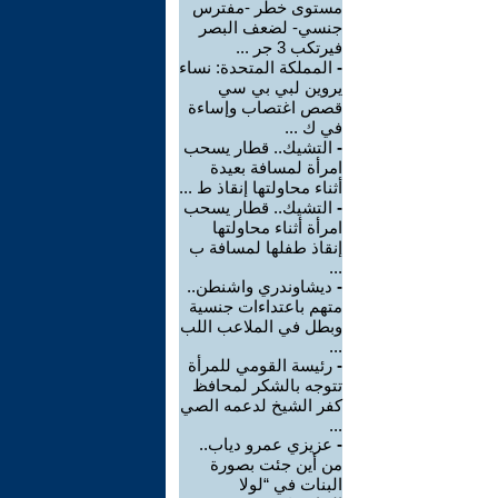
مستوى خطر -مفترس
جنسي- لضعف البصر
فيرتكب 3 جر ...
-
المملكة المتحدة: نساء
يروين لبي بي سي
قصص اغتصاب وإساءة
في ك ...
-
التشيك.. قطار يسحب
امرأة لمسافة بعيدة
أثناء محاولتها إنقاذ ط ...
-
التشيك.. قطار يسحب
امرأة أثناء محاولتها
إنقاذ طفلها لمسافة ب
...
-
ديشاوندري واشنطن..
متهم باعتداءات جنسية
وبطل في الملاعب اللب
...
-
رئيسة القومي للمرأة
تتوجه بالشكر لمحافظ
كفر الشيخ لدعمه الصي
...
-
عزيزي عمرو دياب..
من أين جئت بصورة
البنات في “لولا