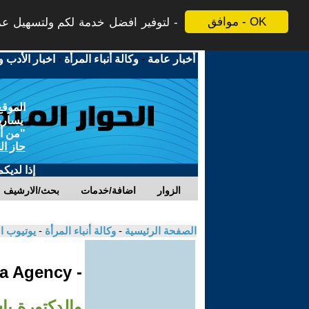
موافق - OK
لتوفير افضل خدمة لكم ولتسهيل عملي
أخبار عامة
-
وكالة أنباء المرأة
-
اخبار الأدب و
الموقع
يسارية
"من أج
حاز ال
إذا لديك
الزوار
اضافة/خدمات
بحث/الارشيف
الصفحة الرئيسية
-
وكالة أنباء المرأة
-
يوتيوب ا
- Jinha Agency
والدكتورة ب