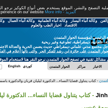
ة التصفح والنشر، الموقع يستخدم بعض أنواع الكوكيز نرجو النق
More info - المزيد
experience on our website
الفن
-
وكالة أنباء اليسار
-
وكالة أنباء العلمانية
-
وكالة أنباء العمال
-
وكا
الاقتصاد
-
اخبار الطب والعلوم
 الرئيسي لمؤسسة الحوار المتمدن
، علمانية، ديمقراطية، تطوعية وغير ربحية
ل مجتمع مدني علماني ديمقراطي حديث يضمن الحرية والعدالة الاجتم
حوار المتمدن على جائزة ابن رشد للفكر الحر والتى نالها أعلام في الفك
م مشاكل تقنية في تصفح الحوار المتمدن نرجو النقر هنا لاستخدام الموقع
كوردي
English
الاخبار
مراكز
الحوار المتمدن
لتمدن
- كتاب يتناول قضايا النساء... الدكتورة ليليان قربان والدكتورة با
- كتاب يتناول قضايا النساء... الدكتورة لي
اسمة عيسى