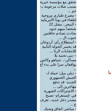
تحقق مع مؤسسة خيرية
بسبب صلات مزعومة بـ-
حم ...
-
مصرع طياري مروحية
إطفاء في يوتا الأمريكية
-
النيجر.. مقتل 22
شخصا بينهم جنود
بحادث تصادم حافلتين
جنوب ال ...
-
استطلاع رأي: أردوغان
قد يخسر الجولة الثانية
للانتخابات الرئا ...
-
-بنى تحتية بلا
مساكن-.. نتنياهو وكاتس
يوافقان سرا على بدء أع
...
ا
-
ديلي ميل: حملة لـ-
الجيش الجمهوري
الجديد- قد تدفع
مهاجرين إلى ...
-
الاشتراكات الشهرية
في -إنستغرام- تصبح
مصدر دخل جديد.. تعرف
ع ...
-
مباشر: اتفاق وشيك