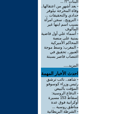
البنات”؟! ...
-
بعد أشهرٍ من اعتقالها..
وفاة المخرجة نيلوفر
حدادي والتحقيقات ...
-
النرويج.. سجن امرأة
بسبب اسم ابنها غير
المألوف
-
أسماء علي أول قاضية
يمنية على منصة
المحاكم الأميركية
-
المغرب: وسط موجة
العبور.. تحقيق في
اغتصاب قاصر بسبتة
المزيد.....
احدث الأخبار المهمة
-
شاهد.. نائب ترشق
رئيس وزراء كوسوفو
المؤقت بالبيض
-
الدفاع الروسية:
إسقاط 153 مسيرة
أوكرانية فوق عدة
مناطق روسية ...
-
الشرطة البريطانية