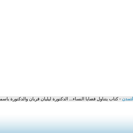
لتمدن
- كتاب يتناول قضايا النساء... الدكتورة ليليان قربان والدكتورة با