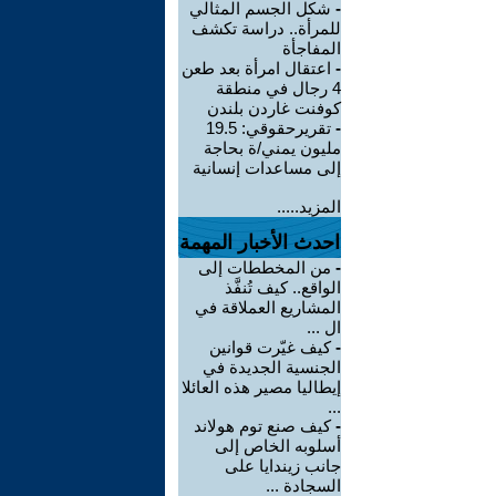
-
شكل الجسم المثالي
للمرأة.. دراسة تكشف
المفاجأة
-
اعتقال امرأة بعد طعن
4 رجال في منطقة
كوفنت غاردن بلندن
-
تقريرحقوقي: 19.5
مليون يمني/ة بحاجة
إلى مساعدات إنسانية
المزيد.....
احدث الأخبار المهمة
-
من المخططات إلى
الواقع.. كيف تُنفَّذ
المشاريع العملاقة في
ال ...
-
كيف غيّرت قوانين
الجنسية الجديدة في
إيطاليا مصير هذه العائلا
...
-
كيف صنع توم هولاند
أسلوبه الخاص إلى
جانب زيندايا على
السجادة ...