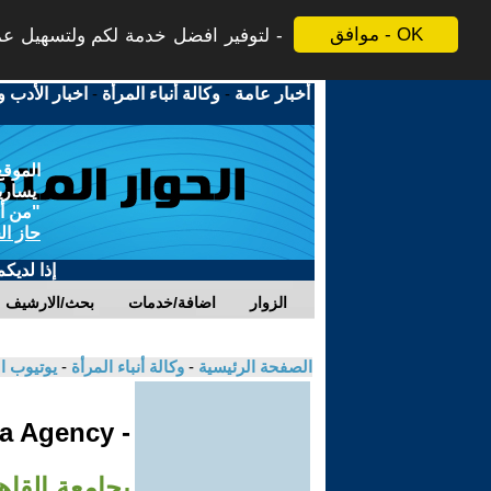
موافق - OK
لتوفير افضل خدمة لكم ولتسهيل عملي
أخبار عامة
-
وكالة أنباء المرأة
-
اخبار الأدب و
الموقع
يسارية
"من أج
حاز ال
إذا لديك
الزوار
اضافة/خدمات
بحث/الارشيف
الصفحة الرئيسية
-
وكالة أنباء المرأة
-
يوتيوب ا
- Jinha Agency
بجامعة القا