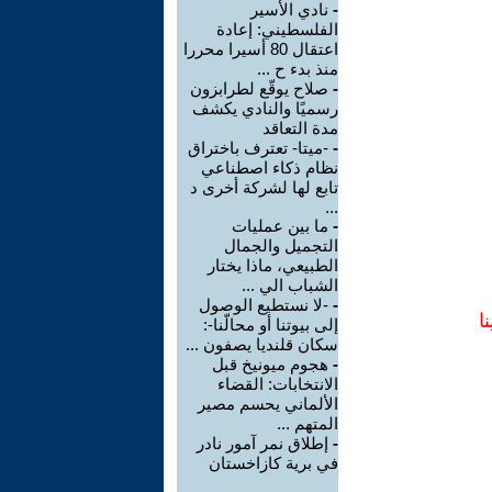
-
نادي الأسير
الفلسطيني: إعادة
اعتقال 80 أسيرا محررا
منذ بدء ح ...
-
صلاح يوقّع لطرابزون
رسميًا والنادي يكشف
مدة التعاقد
-
-ميتا- تعترف باختراق
نظام ذكاء اصطناعي
تابع لها لشركة أخرى د
...
-
ما بين عمليات
التجميل والجمال
الطبيعي، ماذا يختار
الشباب الي ...
-
-لا نستطيع الوصول
ا
إلى بيوتنا أو محالّنا-:
سكان قلنديا يصفون ...
-
هجوم ميونيخ قبل
الانتخابات: القضاء
الألماني يحسم مصير
المتهم ...
-
إطلاق نمر آمور نادر
في برية كازاخستان