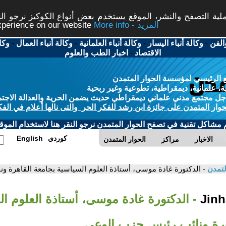
ة التصفح والنشر، الموقع يستخدم بعض أنواع الكوكيز نرجو النق
More info - المزيد
experience on our website
الفن
-
وكالة أنباء اليسار
-
وكالة أنباء العلمانية
-
وكالة أنباء العمال
-
وكا
الاقتصاد
-
اخبار الطب والعلوم
 الرئيسي لمؤسسة الحوار المتمدن
، علمانية، ديمقراطية، تطوعية وغير ربحية
ل مجتمع مدني علماني ديمقراطي حديث يضمن الحرية والعدالة الاجتم
حوار المتمدن على جائزة ابن رشد للفكر الحر والتى نالها أعلام في الفك
م مشاكل تقنية في تصفح الحوار المتمدن نرجو النقر هنا لاستخدام الموقع
كوردي
English
الاخبار
مراكز
الحوار المتمدن
لتمدن
- الدكتورة غادة موسى، أستاذة العلوم السياسية بجامعة القاهرة 
- الدكتورة غادة موسى، أستاذة العلوم ا
هرة ونائب رئيس حزب الوعي