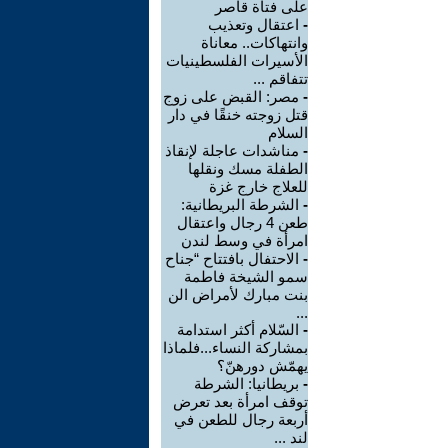
على فتاة قاصر
-
اعتقال وتعذيب
وانتهاكات.. معاناة
الأسيرات الفلسطينيات
تتفاقم ...
-
مصر: القبض على زوج
قتل زوجته خنقًا في دار
السلام
-
مناشدات عاجلة لإنقاذ
الطفلة مسك ونقلها
للعلاج خارج غزة
-
الشرطة البريطانية:
طعن 4 رجال واعتقال
امرأة في وسط لندن
-
الاحتفال بافتتاح “جناح
سمو الشيخة فاطمة
بنت مبارك لأمراض الن
...
-
السّلام أكثر استدامة
بمشاركة النساء...فلماذا
يهمّش دورهنّ؟
-
بريطانيا: الشرطة
توقف امرأة بعد تعرض
أربعة رجال للطعن في
لند ...