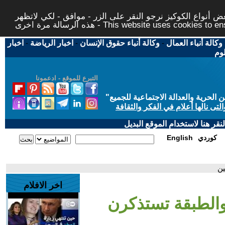
 أنواع الكوكيز نرجو النقر على الزر - موافق - لكي لاتظهر
This website uses cookies to ensure you ge
وكالة أنباء العمال
-
وكالة أنباء حقوق الإنسان
-
اخبار الرياضة
-
اخبار
لوم
التبرع للموقع - ادعمونا
حرية والعدالة الاجتماعية للجميع
"
تى نالها أعلام في الفكر والثقافة
قر هنا لاستخدام الموقع البديل
كوردي
English
ين
اخر الافلام
والطبقة تستذكرن