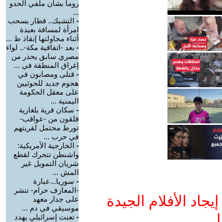
روما بشأن ملفي الحدو
...
-
التشيك.. قطار يسحب
امرأة لمسافة بعيدة
أثناء محاولتها إنقاذ ط ...
-
بعد -اتفاقية مكة-.. لواء
مصري سابق يحذر من
إغراق المنطقة في ...
-
قتلى ومصابون في
هجوم جديد للحوثيين
على معقل الحكومة
اليمنية ...
-
سكان قرية بلغارية
قلقون من -عواقب-
تورط محتمل لقريتهم
في حرب ...
-
الخارجية الأمريكية:
واشنطن تتحرك لقطع
شريان التمويل غير
المش ...
-
سوريا...عبارة
-المعازف حرام- تنشر
جاد الأفلام الجيدة
على جدار معهد
موسيقي في دم ...
ا
-
تعنت إسرائيلي يهدد