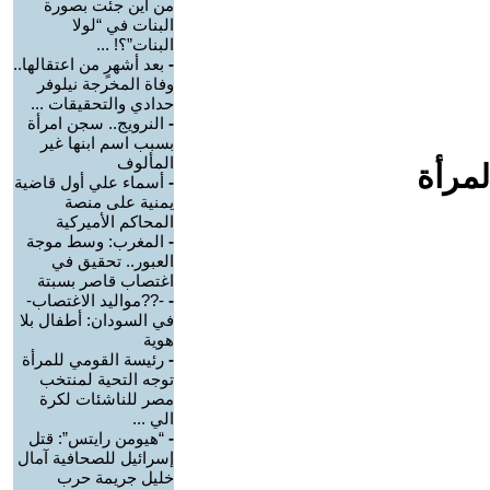
من أين جئت بصورة
البنات في “لولا
البنات”؟! ...
-
بعد أشهرٍ من اعتقالها..
وفاة المخرجة نيلوفر
حدادي والتحقيقات ...
-
النرويج.. سجن امرأة
بسبب اسم ابنها غير
المألوف
لمرأة
-
أسماء علي أول قاضية
يمنية على منصة
المحاكم الأميركية
-
المغرب: وسط موجة
العبور.. تحقيق في
اغتصاب قاصر بسبتة
-
-??مواليد الاغتصاب-
في السودان: أطفال بلا
هوية
-
رئيسة القومي للمرأة
توجه التحية لمنتخب
مصر للناشئات لكرة
الي ...
-
“هيومن رايتس”: قتل
إسرائيل للصحافية آمال
خليل جريمة حرب