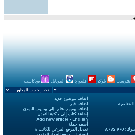
ين
بنترست
بلوكر
فليبورد
الموبايل
بودكاست
اضافة موضوع جديد
التضامنية
اضافة خبر
إضافة يوتيوب-فلم إلى يوتيوب التمدن
إضافة كتاب إلى مكتبة التمدن
Add new article - English
أضف حملة
3,732,97
تعديل الموقع الفرعي للكاتب-ة
ابحث في موقع الحوار المتمدن