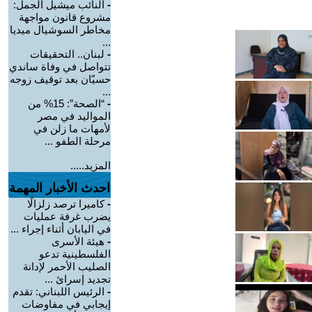
-
النائب ميشيل الجمل:
مشروع قانون مواجهة
مخاطر السوشيال ميديا
...
-
لبنان.. التحقيقات
تتواصل في وفاة ساندي
حسيّان بعد توقيف زوجه
...
-
“الصحة”: 15% من
المواليد في مصر
لأمهات ما زلن في
مرحلة الطفو ...
المزيد.....
احدث الأخبار المهمة
-
كاميرا ترصد زلزالًا
يضرب غرفة عمليات
في اليابان أثناء إجراء ...
-
هيئة الأسرى
الفلسطينية تدعو
الصليب الأحمر لإدانة
تجديد إسرائ ...
-
الرئيس اللبناني: تقدم
إيجابي في مفاوضات