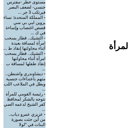
مستوى خطر -مفترس
جنسي- لضعف البصر
فيرتكب 3 جر ...
-
المملكة المتحدة: نساء
يروين لبي بي سي
قصص اغتصاب وإساءة
في ك ...
-
التشيك.. قطار يسحب
امرأة لمسافة بعيدة
لمرأة
أثناء محاولتها إنقاذ ط ...
-
التشيك.. قطار يسحب
امرأة أثناء محاولتها
إنقاذ طفلها لمسافة ب
...
-
ديشاوندري واشنطن..
متهم باعتداءات جنسية
وبطل في الملاعب اللب
...
-
رئيسة القومي للمرأة
تتوجه بالشكر لمحافظ
كفر الشيخ لدعمه الصي
...
-
عزيزي عمرو دياب..
من أين جئت بصورة
البنات في “لولا