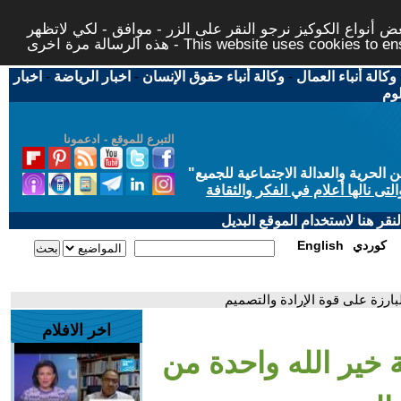
 أنواع الكوكيز نرجو النقر على الزر - موافق - لكي لاتظهر
This website uses cookies to ensure you ge
وكالة أنباء العمال
-
وكالة أنباء حقوق الإنسان
-
اخبار الرياضة
-
اخبار
لوم
التبرع للموقع - ادعمونا
حرية والعدالة الاجتماعية للجميع
"
تى نالها أعلام في الفكر والثقافة
قر هنا لاستخدام الموقع البديل
كوردي
English
البارزة على قوة الإرادة والتصميم
اخر الافلام
جة خير الله واحدة من