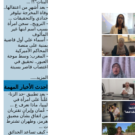
البنات”؟! ...
-
بعد أشهرٍ من اعتقالها..
وفاة المخرجة نيلوفر
حدادي والتحقيقات ...
-
النرويج.. سجن امرأة
بسبب اسم ابنها غير
المألوف
-
أسماء علي أول قاضية
يمنية على منصة
المحاكم الأميركية
-
المغرب: وسط موجة
العبور.. تحقيق في
اغتصاب قاصر بسبتة
المزيد.....
احدث الأخبار المهمة
-
بعد تطبيق -حد الزنا-
عَلَناً على امرأة في
ليبيا، ماذا نعرف ع ...
-
عُمان وإيران تقتربان
من اتفاق بشأن مضيق
هرمز، وطهران تشترط
ت ...
-
كيف تساعد الحدائق