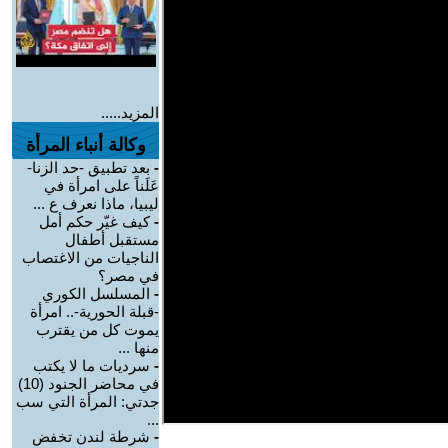
المزيد.....
وكالة أنباء المرأة
-
بعد تطبيق -حد الزنا-
عَلَناً على امرأة في
ليبيا، ماذا نعرف ع ...
-
كيف غيّر حكم أمل
مستقبل أطفال
الناجيات من الاغتصاب
في مصر؟
-
المسلسل الكوري
-قبلة الحورية-.. امرأة
يموت كل من يقترب
منها ...
-
سرديات ما لا يكتب
في محاضر الجنود (10)
جدتي: المرأة التي سب
...
-
شرطة لندن تخفض