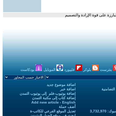
البارزة على قوة الإرادة والتصميم
بنترست
بلوكر
فليبورد
الموبايل
بودكاست
اضافة موضوع جديد
التضامنية
اضافة خبر
إضافة يوتيوب-فلم إلى يوتيوب التمدن
إضافة كتاب إلى مكتبة التمدن
Add new article - English
أضف حملة
3,732,97
تعديل الموقع الفرعي للكاتب-ة
ابحث في موقع الحوار المتمدن