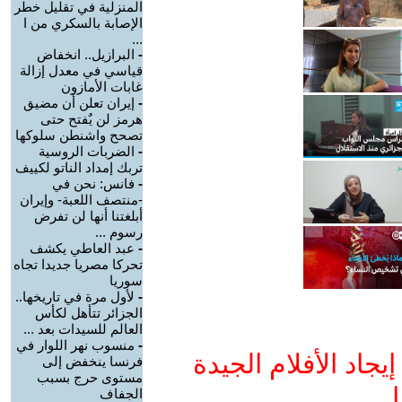
المنزلية في تقليل خطر
الإصابة بالسكري من ا
...
-
البرازيل.. انخفاض
قياسي في معدل إزالة
غابات الأمازون
-
إيران تعلن أن مضيق
هرمز لن يٌفتح حتى
تصحح واشنطن سلوكها
-
الضربات الروسية
تربك إمداد الناتو لكييف
-
فانس: نحن في
-منتصف اللعبة- وإيران
أبلغتنا أنها لن تفرض
رسوم ...
-
عبد العاطي يكشف
تحركا مصريا جديدا تجاه
سوريا
-
لأول مرة في تاريخها..
الجزائر تتأهل لكأس
العالم للسيدات بعد ...
-
منسوب نهر اللوار في
جاد الأفلام الجيدة
فرنسا ينخفض إلى
مستوى حرج بسبب
ا
الجفاف