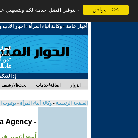
موافق - OK
لتوفير افضل خدمة لكم ولتسهيل عملي
أخبار عامة
-
وكالة أنباء المرأة
-
اخبار الأدب و
الموقع
يسارية
"من أج
حاز ال
إذا لديك
الزوار
اضافة/خدمات
بحث/الارشيف
الصفحة الرئيسية
-
وكالة أنباء المرأة
-
يوتيوب ا
- Jinha Agency
أوضاعهن في 