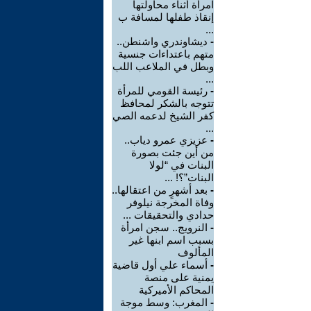
امرأة أثناء محاولتها
إنقاذ طفلها لمسافة ب
...
-
ديشاوندري واشنطن..
متهم باعتداءات جنسية
وبطل في الملاعب اللب
...
-
رئيسة القومي للمرأة
تتوجه بالشكر لمحافظ
كفر الشيخ لدعمه الصي
...
-
عزيزي عمرو دياب..
من أين جئت بصورة
البنات في “لولا
البنات”؟! ...
-
بعد أشهرٍ من اعتقالها..
وفاة المخرجة نيلوفر
حدادي والتحقيقات ...
-
النرويج.. سجن امرأة
بسبب اسم ابنها غير
المألوف
-
أسماء علي أول قاضية
يمنية على منصة
المحاكم الأميركية
-
المغرب: وسط موجة