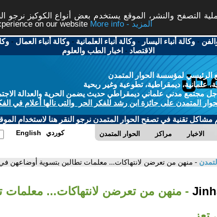
ة التصفح والنشر، الموقع يستخدم بعض أنواع الكوكيز نرجو النق
More info - المزيد
experience on our website
الفن
-
وكالة أنباء اليسار
-
وكالة أنباء العلمانية
-
وكالة أنباء العمال
-
وكا
الاقتصاد
-
اخبار الطب والعلوم
 الرئيسي لمؤسسة الحوار المتمدن
، علمانية، ديمقراطية، تطوعية وغير ربحية
ل مجتمع مدني علماني ديمقراطي حديث يضمن الحرية والعدالة الاجتم
حوار المتمدن على جائزة ابن رشد للفكر الحر والتى نالها أعلام في الفك
م مشاكل تقنية في تصفح الحوار المتمدن نرجو النقر هنا لاستخدام الموقع
كوردي
English
الاخبار
مراكز
الحوار المتمدن
لتمدن
- منهن من تعرضن لانتهاكات... معلمات تطالبن بتسوية أوضاعهن في 
- منهن من تعرضن لانتهاكات... معلمات ت
تعز