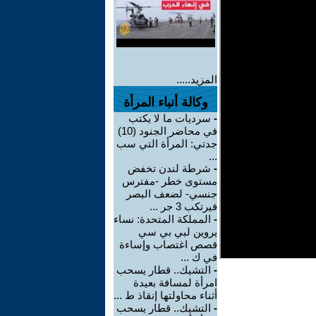
المزيد.....
وكالة أنباء المرأة
-
سرديات ما لا يكتب
في محاضر الجنود (10)
جدتي: المرأة التي سب
...
-
شرطة لندن تخفض
مستوى خطر -مفترس
جنسي- لضعف البصر
فيرتكب 3 جر ...
-
المملكة المتحدة: نساء
يروين لبي بي سي
قصص اغتصاب وإساءة
في ك ...
-
التشيك.. قطار يسحب
امرأة لمسافة بعيدة
أثناء محاولتها إنقاذ ط ...
-
التشيك.. قطار يسحب