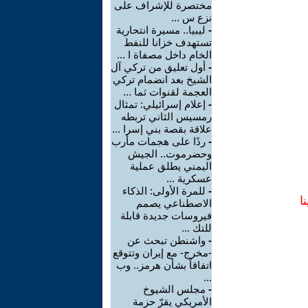
مختصرة للإشراف على
نزع س ...
-
ليبيا.. مسيرة انتحارية
تستهدف خزانا للنفط
الخام داخل مصفاة ا ...
-
أول تعليق من تركي آل
الشيخ بعد انضمام تركي
العجمة لقنوات ثما ...
-
إعلام إسرائيلي: تمثال
رمسيس الثاني تربطه
علاقة بقصة بني إسرا ...
-
ردًا على هجمات مأرب
وحضرموت.. الجيش
اليمني يطلق عملية
عسكرية ...
-
للمرة الأولى: الذكاء
ا
الاصطناعي يصمم
فيروسات جديدة قابلة
للتك ...
-
واشنطن تبحث عن
-مخرج- مع إيران وتتوقع
اتفاقاً بشأن هرمز.. وب
...
-
مجلس الشيوخ
الأمريكي يقرّ حزمة