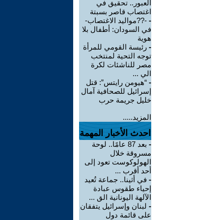
العبور.. تحقيق في
اغتصاب قاصر بسبتة
-
-??مواليد الاغتصاب-
في السودان: أطفال بلا
هوية
-
رئيسة القومي للمرأة
توجه التحية لمنتخب
مصر للناشئات لكرة
الي ...
-
“هيومن رايتس”: قتل
إسرائيل للصحافية آمال
خليل جريمة حرب
المزيد.....
احدث الأخبار المهمة
-
بعد 87 عامًا.. لوحة
مسروقة خلال
الهولوكوست تعود إلى
أحد أقرب ...
-
في أثينا.. جماعة تُعيد
إحياء طقوس عبادة
الآلهة اليونانية الق ...
-
لبنان وإسرائيل يتفقان
على قائمة دول