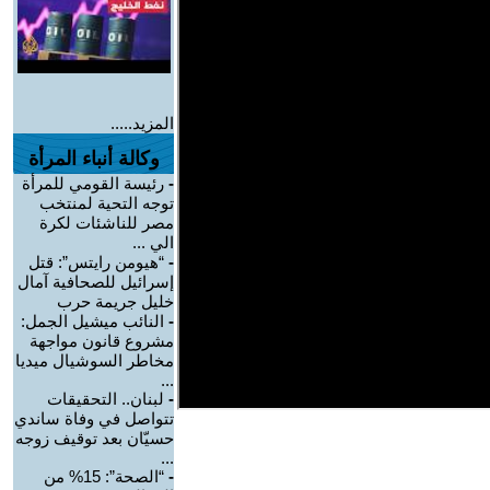
المزيد.....
وكالة أنباء المرأة
-
رئيسة القومي للمرأة
توجه التحية لمنتخب
مصر للناشئات لكرة
الي ...
-
“هيومن رايتس”: قتل
إسرائيل للصحافية آمال
خليل جريمة حرب
-
النائب ميشيل الجمل:
مشروع قانون مواجهة
مخاطر السوشيال ميديا
...
-
لبنان.. التحقيقات
تتواصل في وفاة ساندي
حسيّان بعد توقيف زوجه
...
-
“الصحة”: 15% من