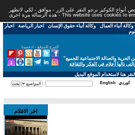
 أنواع الكوكيز نرجو النقر على الزر - موافق - لكي لاتظهر
This website uses cookies to ensure you ge
وكالة أنباء العمال
-
وكالة أنباء حقوق الإنسان
-
اخبار الرياضة
-
اخبار
لوم
التبرع للموقع - ادعمونا
حرية والعدالة الاجتماعية للجميع
"
تى نالها أعلام في الفكر والثقافة
قر هنا لاستخدام الموقع البديل
كوردي
English
اخر الافلام