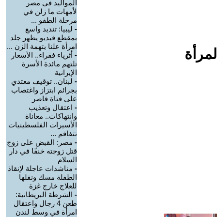
المواليد في مصر
لأمهات ما زلن في
مرحلة الطفو ...
-
ليبيا: تنديد واسع
بمقطع فيديو يظهر جلد
امرأة علنا بتهمة الزن ...
لمرأة
-
أثرياء فقراء.. الأسعار
تلتهم مائدة الأسرة
الإيرانية
-
لبنان.. توقيف معتدي
بجرائم ابتزاز واغتصاب
على فتاة قاصر
-
اعتقال وتعذيب
وانتهاكات.. معاناة
الأسيرات الفلسطينيات
تتفاقم ...
-
مصر: القبض على زوج
قتل زوجته خنقًا في دار
السلام
-
مناشدات عاجلة لإنقاذ
الطفلة مسك ونقلها
للعلاج خارج غزة
-
الشرطة البريطانية:
طعن 4 رجال واعتقال
امرأة في وسط لندن