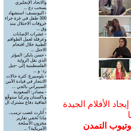
والاتحاد الإنجليزي
يسحب دع ...
-
اليونيسف: استشهاد
300 طفل في غزة جراء
خروقات الاحتلال منذ
وق ...
-
عشرات الإصابات
وعرقلة لعمل الطواقم
الطبية خلال اقتحام
الاحتل ...
-
حسن بايكر: المؤثر
الذي نقل الرواية
الفلسطينية إلى -جيل
زد- و ...
-
بلومبيرغ: كثرة حالات
الانتحار في قيادة الأمن
السيبراني بالجي ...
-
مصادر: السعودية
وباكستان وتركيا ستوقّع
جاد الأفلام الجيدة
اتفاقية دفاع مشترك ال
...
ا
-
أثارت غضب ترمب..
ماذا تُخفي تقارير
مخزون الأسلحة
وتيوب التمدن
الأمريكية؟ ...