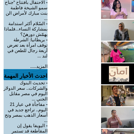
-
الاحتفال بافتتاح “جناح
سمو الشيخة فاطمة
بنت مبارك لأمراض الن
...
-
السّلام أكثر استدامة
بمشاركة النساء...فلماذا
يهمّش دورهنّ؟
-
بريطانيا: الشرطة
توقف امرأة بعد تعرض
أربعة رجال للطعن في
لند ...
المزيد.....
احدث الأخبار المهمة
-
تحديث البنوك
والشركات.. سعر الدولار
اليوم في مصر مقابل
الجني ...
-
مفاجأة في عيار 21
اليوم.. تراجع جديد في
أسعار الذهب بمصر وتح
...
-
اليويفا يقول إن
المقاطعة قد تستمر