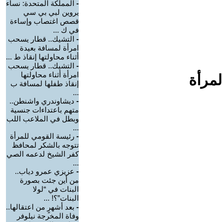
-
المملكة المتحدة: نساء
يروين لبي بي سي
قصص اغتصاب وإساءة
في ك ...
-
التشيك.. قطار يسحب
امرأة لمسافة بعيدة
أثناء محاولتها إنقاذ ط ...
-
التشيك.. قطار يسحب
امرأة أثناء محاولتها
لمرأة
إنقاذ طفلها لمسافة ب
...
-
ديشاوندري واشنطن..
متهم باعتداءات جنسية
وبطل في الملاعب اللب
...
-
رئيسة القومي للمرأة
تتوجه بالشكر لمحافظ
كفر الشيخ لدعمه الصي
...
-
عزيزي عمرو دياب..
من أين جئت بصورة
البنات في “لولا
البنات”؟! ...
-
بعد أشهرٍ من اعتقالها..
وفاة المخرجة نيلوفر