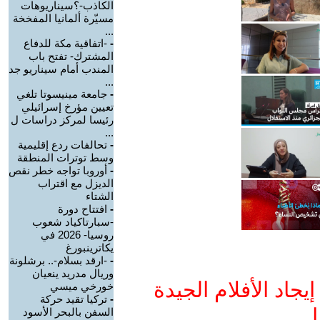
الكاذب-؟سيناريوهات
مسيّرة ألمانيا المفخخة
...
-
-اتفاقية مكة للدفاع
المشترك- تفتح باب
المندب أمام سيناريو جد
...
-
جامعة مينيسوتا تلغي
تعيين مؤرخ إسرائيلي
رئيسا لمركز دراسات ل
...
-
تحالفات ردع إقليمية
وسط توترات المنطقة
-
أوروبا تواجه خطر نقص
الديزل مع اقتراب
الشتاء
-
افتتاح دورة
-سبارتاكياد شعوب
روسيا- 2026 في
يكاترينبورغ
-
-ارقد بسلام-.. برشلونة
وريال مدريد ينعيان
جاد الأفلام الجيدة
خورخي ميسي
-
تركيا تقيد حركة
ا
السفن بالبحر الأسود