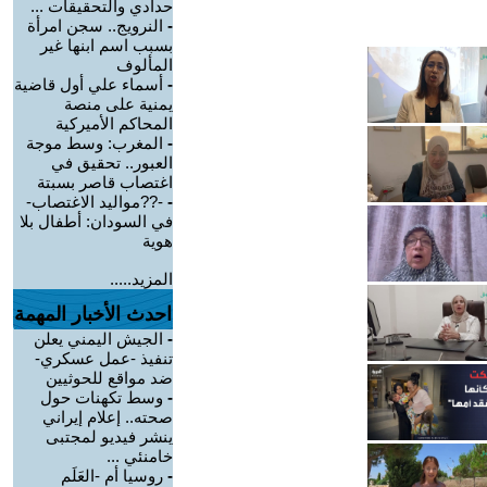
حدادي والتحقيقات ...
-
النرويج.. سجن امرأة
بسبب اسم ابنها غير
المألوف
-
أسماء علي أول قاضية
يمنية على منصة
المحاكم الأميركية
-
المغرب: وسط موجة
العبور.. تحقيق في
اغتصاب قاصر بسبتة
-
-??مواليد الاغتصاب-
في السودان: أطفال بلا
هوية
المزيد.....
احدث الأخبار المهمة
-
الجيش اليمني يعلن
تنفيذ -عمل عسكري-
ضد مواقع للحوثيين
-
وسط تكهنات حول
صحته.. إعلام إيراني
ينشر فيديو لمجتبى
خامنئي ...
-
روسيا أم -العَلَم