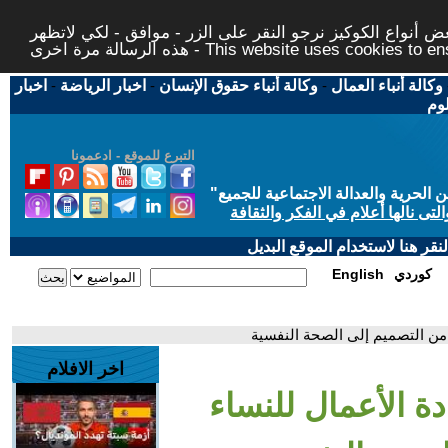
 أنواع الكوكيز نرجو النقر على الزر - موافق - لكي لاتظهر
This website uses cookies to ensure you ge
وكالة أنباء العمال
-
وكالة أنباء حقوق الإنسان
-
اخبار الرياضة
-
اخبار
لوم
التبرع للموقع - ادعمونا
حرية والعدالة الاجتماعية للجميع
"
تى نالها أعلام في الفكر والثقافة
قر هنا لاستخدام الموقع البديل
كوردي
English
 من التصميم إلى الصحة النفسية
اخر الافلام
ة الأعمال للنساء