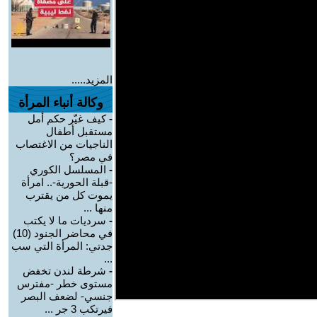
المزيد.....
وكالة أنباء المرأة
-
كيف غيّر حكم أمل
مستقبل أطفال
الناجيات من الاغتصاب
في مصر؟
-
المسلسل الكوري
-قبلة الحورية-.. امرأة
يموت كل من يقترب
منها ...
-
سرديات ما لا يكتب
في محاضر الجنود (10)
جدتي: المرأة التي سب
...
-
شرطة لندن تخفض
مستوى خطر -مفترس
جنسي- لضعف البصر
فيرتكب 3 جر ...