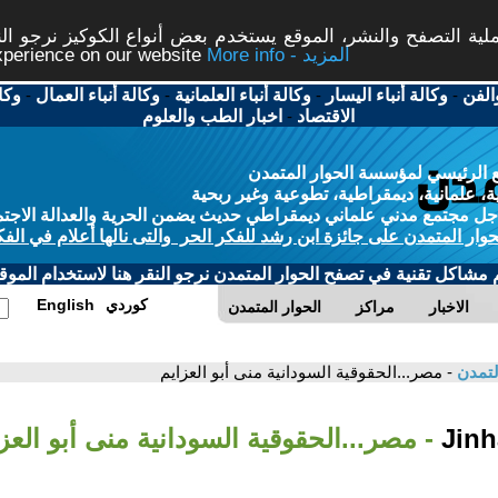
ة التصفح والنشر، الموقع يستخدم بعض أنواع الكوكيز نرجو النق
More info - المزيد
experience on our website
الفن
-
وكالة أنباء اليسار
-
وكالة أنباء العلمانية
-
وكالة أنباء العمال
-
وكا
الاقتصاد
-
اخبار الطب والعلوم
 الرئيسي لمؤسسة الحوار المتمدن
، علمانية، ديمقراطية، تطوعية وغير ربحية
ل مجتمع مدني علماني ديمقراطي حديث يضمن الحرية والعدالة الاجتم
حوار المتمدن على جائزة ابن رشد للفكر الحر والتى نالها أعلام في الفك
م مشاكل تقنية في تصفح الحوار المتمدن نرجو النقر هنا لاستخدام الموقع
كوردي
English
الاخبار
مراكز
الحوار المتمدن
لتمدن
- مصر...الحقوقية السودانية منى أبو العزايم
- مصر...الحقوقية السودانية منى أبو العز