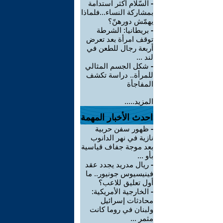
-
السّلام أكثر استدامة
بمشاركة النساء...فلماذا
يهمّش دورهنّ؟
-
بريطانيا: الشرطة
توقف امرأة بعد تعرض
أربعة رجال للطعن في
لند ...
-
شكل الجسم المثالي
للمرأة.. دراسة تكشف
المفاجأة
المزيد.....
احدث الأخبار المهمة
-
ظهور سفن حربية
نازية في نهر الدانوب
بعد موجة جفاف قياسية
بأو ...
-
ريال مدريد يجدد عقد
فينيسيوس جونيور.. ما
أول تعليق للاعب؟
-
الخارجية الأمريكية:
محادثات إسرائيل
ولبنان في روما كانت
مثمر ...