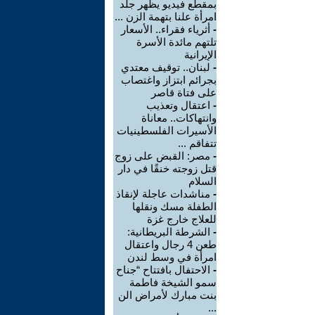
بمقطع فيديو يظهر جلد
امرأة علنا بتهمة الزن ...
-
أثرياء فقراء.. الأسعار
تلتهم مائدة الأسرة
الإيرانية
-
لبنان.. توقيف معتدي
بجرائم ابتزاز واغتصاب
على فتاة قاصر
-
اعتقال وتعذيب
وانتهاكات.. معاناة
الأسيرات الفلسطينيات
تتفاقم ...
-
مصر: القبض على زوج
قتل زوجته خنقًا في دار
السلام
-
مناشدات عاجلة لإنقاذ
الطفلة مسك ونقلها
للعلاج خارج غزة
-
الشرطة البريطانية:
طعن 4 رجال واعتقال
امرأة في وسط لندن
-
الاحتفال بافتتاح “جناح
سمو الشيخة فاطمة
بنت مبارك لأمراض الن
...