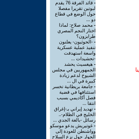
-
قائد الفرقة 76 يقدم
لبوتين تقريرا مفصلا
حول الوضع في قطاع
دو ...
-
محمد صلاح: لماذا
اختار النجم المصري
طرابزون؟
-
-الحوثيون- يعلنون
تنفيذ عملية عسكرية
واسعة استهدفت
-تحشيدات ...
-
هيغسيث يحشد
ا
الجمهوريين في مجلس
الشيوخ لدعم زيادة
كبيرة في ال ...
-
جامعة بريطانية تخسر
استئنافها في قضية
فصل أكاديمي بسبب
انتقا ...
-
تهديد إيراني بـ-إغراق
الخليج في الظلام-..
رسائل -بالغة الجدي ...
-
غوتيريش يدعو موسكو
وواشنطن للعودة إلى
الحوار حول نزع السلاح