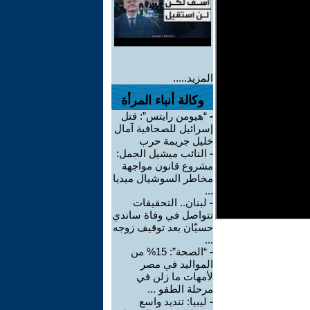
المزيد.....
وكالة أنباء المرأة
-
“هيومن رايتس”: قتل
إسرائيل للصحافية آمال
خليل جريمة حرب
-
النائب ميشيل الجمل:
مشروع قانون مواجهة
مخاطر السوشيال ميديا
...
-
لبنان.. التحقيقات
تتواصل في وفاة ساندي
حسيّان بعد توقيف زوجه
...
-
“الصحة”: 15% من
المواليد في مصر
لأمهات ما زلن في
مرحلة الطفو ...
-
ليبيا: تنديد واسع