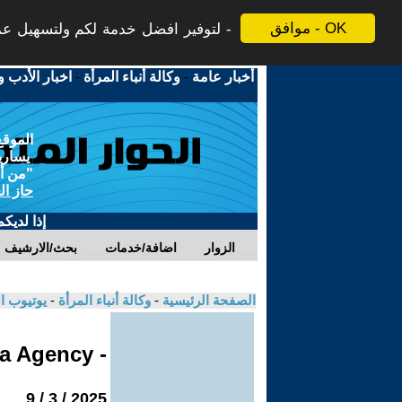
موافق - OK
لتوفير افضل خدمة لكم ولتسهيل عملي
أخبار عامة
-
وكالة أنباء المرأة
-
اخبار الأدب و
الموقع
يسارية
"من أج
حاز ال
إذا لديك
الزوار
اضافة/خدمات
بحث/الارشيف
الصفحة الرئيسية
-
وكالة أنباء المرأة
-
يوتيوب ا
- Jinha Agency
2025 / 3 / 9