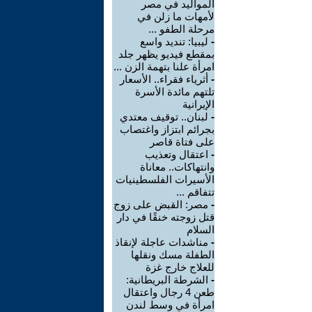
المواليد في مصر
لأمهات ما زلن في
مرحلة الطفو ...
-
ليبيا: تنديد واسع
بمقطع فيديو يظهر جلد
امرأة علنا بتهمة الزن ...
-
أثرياء فقراء.. الأسعار
تلتهم مائدة الأسرة
الإيرانية
-
لبنان.. توقيف معتدي
بجرائم ابتزاز واغتصاب
على فتاة قاصر
-
اعتقال وتعذيب
وانتهاكات.. معاناة
الأسيرات الفلسطينيات
تتفاقم ...
-
مصر: القبض على زوج
قتل زوجته خنقًا في دار
السلام
-
مناشدات عاجلة لإنقاذ
الطفلة مسك ونقلها
للعلاج خارج غزة
-
الشرطة البريطانية:
طعن 4 رجال واعتقال
امرأة في وسط لندن