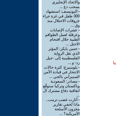
والاتحاد الإنجليزي
يسحب دع ...
-
اليونيسف: استشهاد
300 طفل في غزة جراء
خروقات الاحتلال منذ
وق ...
-
عشرات الإصابات
وعرقلة لعمل الطواقم
الطبية خلال اقتحام
الاحتل ...
-
حسن بايكر: المؤثر
الذي نقل الرواية
الفلسطينية إلى -جيل
ا
زد- و ...
-
بلومبيرغ: كثرة حالات
الانتحار في قيادة الأمن
السيبراني بالجي ...
-
مصادر: السعودية
وباكستان وتركيا ستوقّع
اتفاقية دفاع مشترك ال
...
-
أثارت غضب ترمب..
ماذا تُخفي تقارير
مخزون الأسلحة
الأمريكية؟ ...