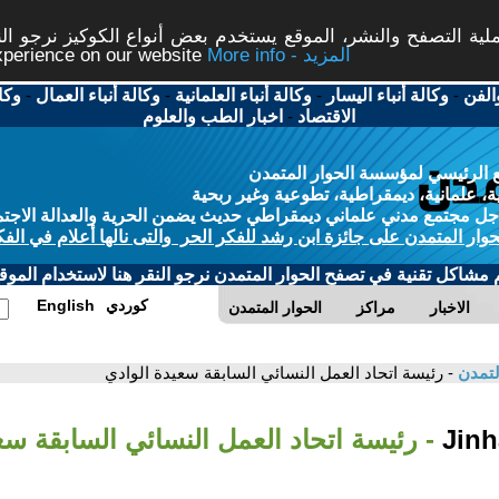
ة التصفح والنشر، الموقع يستخدم بعض أنواع الكوكيز نرجو النق
More info - المزيد
experience on our website
الفن
-
وكالة أنباء اليسار
-
وكالة أنباء العلمانية
-
وكالة أنباء العمال
-
وكا
الاقتصاد
-
اخبار الطب والعلوم
 الرئيسي لمؤسسة الحوار المتمدن
، علمانية، ديمقراطية، تطوعية وغير ربحية
ل مجتمع مدني علماني ديمقراطي حديث يضمن الحرية والعدالة الاجتم
حوار المتمدن على جائزة ابن رشد للفكر الحر والتى نالها أعلام في الفك
م مشاكل تقنية في تصفح الحوار المتمدن نرجو النقر هنا لاستخدام الموقع
كوردي
English
الاخبار
مراكز
الحوار المتمدن
لتمدن
- رئيسة اتحاد العمل النسائي السابقة سعيدة الوادي
- رئيسة اتحاد العمل النسائي السابقة سع