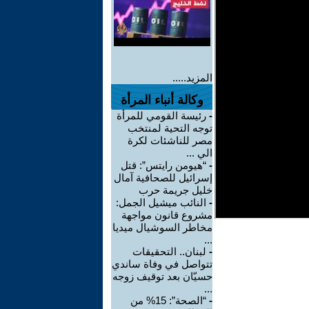
المزيد.....
وكالة أنباء المرأة
-
رئيسة القومي للمرأة
توجه التحية لمنتخب
مصر للناشئات لكرة
الي ...
-
“هيومن رايتس”: قتل
إسرائيل للصحافية آمال
خليل جريمة حرب
-
النائب ميشيل الجمل:
مشروع قانون مواجهة
مخاطر السوشيال ميديا
...
-
لبنان.. التحقيقات
تتواصل في وفاة ساندي
حسيّان بعد توقيف زوجه
...
-
“الصحة”: 15% من