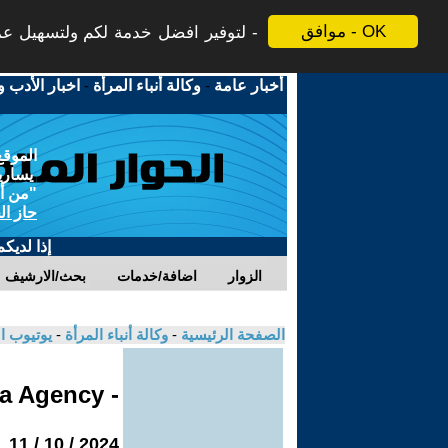
موافق - OK
لتوفير افضل خدمة لكم ولتسهيل عملي
أخبار عامة
-
وكالة أنباء المرأة
-
اخبار الأدب و
الموقع
يسارية
"من أج
حاز ال
إذا لديك
الزوار
اضافة/خدمات
بحث/الارشيف
الصفحة الرئيسية
-
وكالة أنباء المرأة
-
يوتيوب ا
- Jinha Agency
2024 / 10 / 11