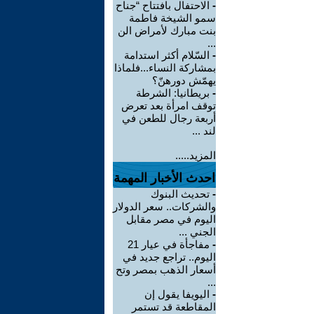
-
الاحتفال بافتتاح “جناح
سمو الشيخة فاطمة
بنت مبارك لأمراض الن
...
-
السّلام أكثر استدامة
بمشاركة النساء...فلماذا
يهمّش دورهنّ؟
-
بريطانيا: الشرطة
توقف امرأة بعد تعرض
أربعة رجال للطعن في
لند ...
المزيد.....
احدث الأخبار المهمة
-
تحديث البنوك
والشركات.. سعر الدولار
اليوم في مصر مقابل
الجني ...
-
مفاجأة في عيار 21
اليوم.. تراجع جديد في
أسعار الذهب بمصر وتح
...
-
اليويفا يقول إن
المقاطعة قد تستمر