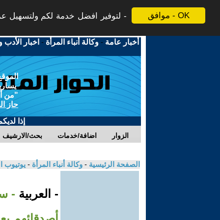
موافق - OK
لتوفير افضل خدمة لكم ولتسهيل عملي
أخبار عامة
-
وكالة أنباء المرأة
-
اخبار الأدب و
الموقع
يسارية
"من أج
حاز ال
إذا لديك
الزوار
اضافة/خدمات
بحث/الارشيف
الصفحة الرئيسية
-
وكالة أنباء المرأة
-
يوتيوب ا
- العربية
- س
أصدقائهم بعد