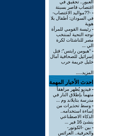
العبور.. تحقيق في
اغتصاب قاصر بسبتة
-
-??مواليد الاغتصاب-
في السودان: أطفال بلا
هوية
-
رئيسة القومي للمرأة
توجه التحية لمنتخب
مصر للناشئات لكرة
الي ...
-
“هيومن رايتس”: قتل
إسرائيل للصحافية آمال
خليل جريمة حرب
المزيد.....
احدث الأخبار المهمة
-
فيديو يُظهر مراهقاً
متهماً بإطلاق النار في
مدرسة بتايلاند وم ...
-
وسط تحذيرات من
إساءة استخدامه..
الذكاء الاصطناعي
ينشئ 16 فير ...
-
بين -الكوتور-
والحرفية.. العرائس