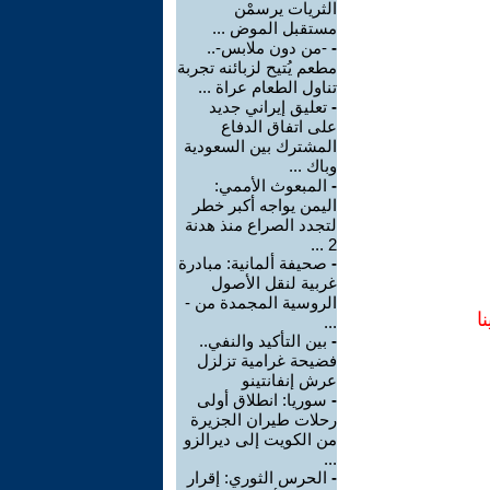
الثريات يرسمْن
مستقبل الموض ...
-
-من دون ملابس-..
مطعم يُتيح لزبائنه تجربة
تناول الطعام عراة ...
-
تعليق إيراني جديد
على اتفاق الدفاع
المشترك بين السعودية
وباك ...
-
المبعوث الأممي:
اليمن يواجه أكبر خطر
لتجدد الصراع منذ هدنة
2 ...
-
صحيفة ألمانية: مبادرة
غربية لنقل الأصول
الروسية المجمدة من -
ا
...
-
بين التأكيد والنفي..
فضيحة غرامية تزلزل
عرش إنفانتينو
-
سوريا: انطلاق أولى
رحلات طيران الجزيرة
من الكويت إلى ديرالزو
...
-
الحرس الثوري: إقرار