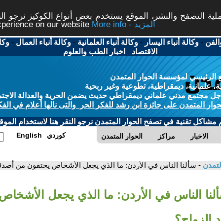
ة التصفح والنشر، الموقع يستخدم بعض أنواع الكوكيز نرجو النق
More info - المزيد
experience on our website
الفن
-
وكالة أنباء اليسار
-
وكالة أنباء العلمانية
-
وكالة أنباء العمال
-
وكا
الاقتصاد
-
اخبار الطب والعلوم
 الرئيسي لمؤسسة الحوار المتمدن
، علمانية، ديمقراطية، تطوعية وغير ربحية
ل مجتمع مدني علماني ديمقراطي حديث يضمن الحرية والعدالة الاجتم
حوار المتمدن على جائزة ابن رشد للفكر الحر والتى نالها أعلام في الفك
م مشاكل تقنية في تصفح الحوار المتمدن نرجو النقر هنا لاستخدام الموقع
كوردي
English
الاخبار
مراكز
الحوار المتمدن
لتمدن
- سألنا الناس في الأردن: ما الذي يجعل الأشخاص يختفون من أصدقا
ألنا الناس في الأردن: ما الذي يجعل الأشخا
 الزواج؟