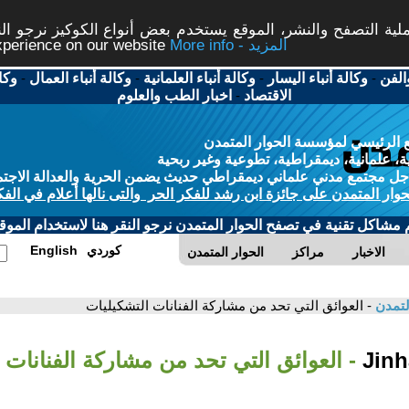
ة التصفح والنشر، الموقع يستخدم بعض أنواع الكوكيز نرجو النق
More info - المزيد
experience on our website
الفن
-
وكالة أنباء اليسار
-
وكالة أنباء العلمانية
-
وكالة أنباء العمال
-
وكا
الاقتصاد
-
اخبار الطب والعلوم
 الرئيسي لمؤسسة الحوار المتمدن
، علمانية، ديمقراطية، تطوعية وغير ربحية
ل مجتمع مدني علماني ديمقراطي حديث يضمن الحرية والعدالة الاجتم
حوار المتمدن على جائزة ابن رشد للفكر الحر والتى نالها أعلام في الفك
م مشاكل تقنية في تصفح الحوار المتمدن نرجو النقر هنا لاستخدام الموقع
كوردي
English
الاخبار
مراكز
الحوار المتمدن
لتمدن
- العوائق التي تحد من مشاركة الفنانات التشكيليات
- العوائق التي تحد من مشاركة الفنانات 