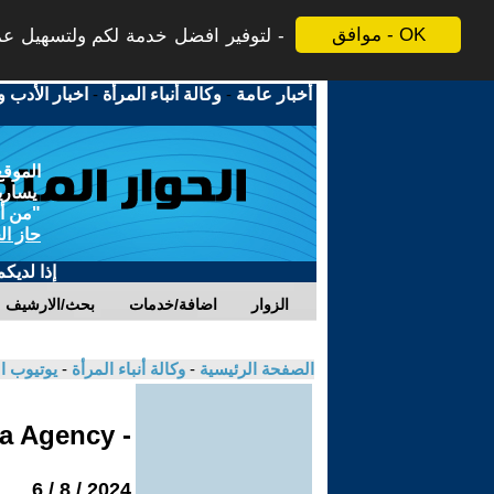
موافق - OK
لتوفير افضل خدمة لكم ولتسهيل عملي
أخبار عامة
-
وكالة أنباء المرأة
-
اخبار الأدب و
الموقع
يسارية
"من أج
حاز ال
إذا لديك
الزوار
اضافة/خدمات
بحث/الارشيف
الصفحة الرئيسية
-
وكالة أنباء المرأة
-
يوتيوب ا
- Jinha Agency
2024 / 8 / 6