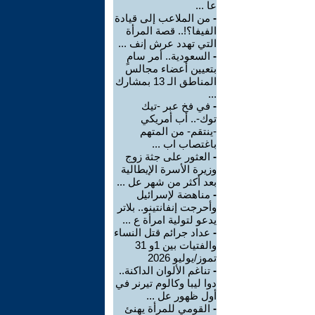
عا ...
-
من الملاعب إلى قيادة
الفيفا؟!.. قصة المرأة
التي تهدد عرش إنف ...
-
السعودية.. أمر سامٍ
بتعيين أعضاء مجالس
المناطق الـ 13 بمشارك
...
-
في فخ عبر -تيك
توك-.. أب أمريكي
-ينتقم- من المتهم
باغتصاب اب ...
-
العثور على جثة زوج
وزيرة الأسرة الإيطالية
بعد أكثر من شهر عل ...
-
مناهضة لإسرائيل
وأحرجت إنفانتينو.. بلاتر
يدعو لتولية امرأة ع ...
-
عداد جرائم قتل النساء
والفتيات بين 1و 31
تموز/يوليو 2026
-
تناغم الألوان الداكنة..
دوا ليبا وكالوم تيرنر في
أول ظهور عل ...
-
القومي للمرأة يهنئ