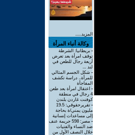
المزيد.....
وكالة أنباء المرأة
-
بريطانيا: الشرطة
توقف امرأة بعد تعرض
أربعة رجال للطعن في
لند ...
-
شكل الجسم المثالي
للمرأة.. دراسة تكشف
المفاجأة
-
اعتقال امرأة بعد طعن
4 رجال في منطقة
كوفنت غاردن بلندن
-
تقريرحقوقي: 19.5
مليون يمني/ة بحاجة
إلى مساعدات إنسانية
-
مصر: 598 جريمة عنف
ضد النساء والفتيات
خلال النصف الأول من