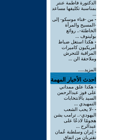
الدكتورة فاطمة عنتر
بمناسبة تكليفها مساعد
...
-
من -فناء موسكو- إلى
-المسيح والمرأة
الخاطئة-.. روائع
بولينوف ...
-
هكذا استغل ضباط
أمريكيون كاميرات
المراقبة للتحرش
وملاحقة الن ...
المزيد.....
احدث الأخبار المهمة
-
هكذا علق ممداني
على فوز عبدالرحمن
السيد بالانتخابات
التمهيدي ...
-
-لا يحب الشعب
اليهودي-.. ترامب يشن
هجومًا لاذعًا على
عبدالرح ...
-
إيران وسلطنة عُمان
تقتربان من اتفاق