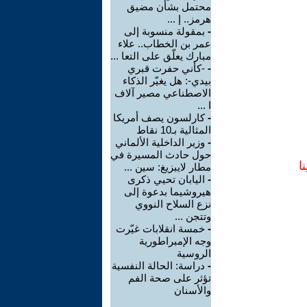
محتمل بشأن مضيق
هرمز.. إ ...
-
بمقولة منسوبة إلى
عمر بن الخطاب.. علاء
مبارك يعلّق على التعا ...
-
-كأني حفرت قبري
بيدي-: هل يغيّر الذكاء
الاصطناعي مصير آلاف
ا ...
-
كارلسون يصف أمريكا
المثالية بـ10 نقاط
-
وزير الداخلية الألماني
حول حادث المسيرة في
ا
مطار لايبزيغ: سين ...
-
اليابان تحيي ذكرى
هيروشيما بدعوة إلى
نزع السلاح النووي
وتتجن ...
-
خمسة انقلابات غيّرت
وجه الإمبراطورية
الروسية
-
دراسة: الحالة النفسية
تؤثر على صحة الفم
والأسنان