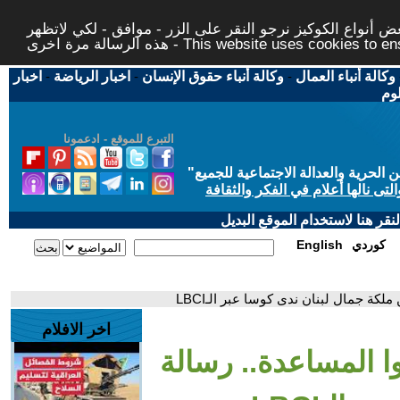
 أنواع الكوكيز نرجو النقر على الزر - موافق - لكي لاتظهر
This website uses cookies to ensure you ge
وكالة أنباء العمال
-
وكالة أنباء حقوق الإنسان
-
اخبار الرياضة
-
اخبار
لوم
التبرع للموقع - ادعمونا
حرية والعدالة الاجتماعية للجميع
"
تى نالها أعلام في الفكر والثقافة
قر هنا لاستخدام الموقع البديل
كوردي
English
اخر الافلام
4) -إطلبوا المساعدة.. رسالة