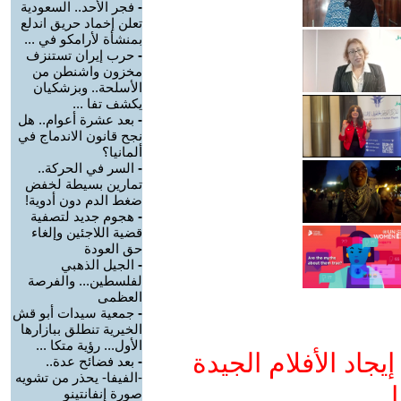
-
فجر الأحد.. السعودية
تعلن إخماد حريق اندلع
بمنشأة لأرامكو في ...
-
حرب إيران تستنزف
مخزون واشنطن من
الأسلحة.. وبزشكيان
يكشف تفا ...
-
بعد عشرة أعوام.. هل
نجح قانون الاندماج في
ألمانيا؟
-
السر في الحركة..
تمارين بسيطة لخفض
ضغط الدم دون أدوية!
-
هجوم جديد لتصفية
قضية اللاجئين وإلغاء
حق العودة
-
الجيل الذهبي
لفلسطين... والفرصة
العظمى
-
جمعية سيدات أبو قش
الخيرية تنطلق ببازارها
الأول... رؤية متكا ...
جاد الأفلام الجيدة
-
بعد فضائح عدة..
-الفيفا- يحذر من تشويه
ا
صورة إنفانتينو