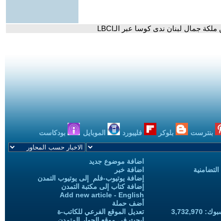
بنترست
بلوكر
فليبورد
الموبايل
بودكاست
اضافة موضوع جديد
التضامنية
اضافة خبر
إضافة يوتيوب-فلم إلى يوتيوب التمدن
إضافة كتاب إلى مكتبة التمدن
Add new article - English
أضف حملة
3,732,97
تعديل الموقع الفرعي للكاتب-ة
ابحث في موقع الحوار المتمدن