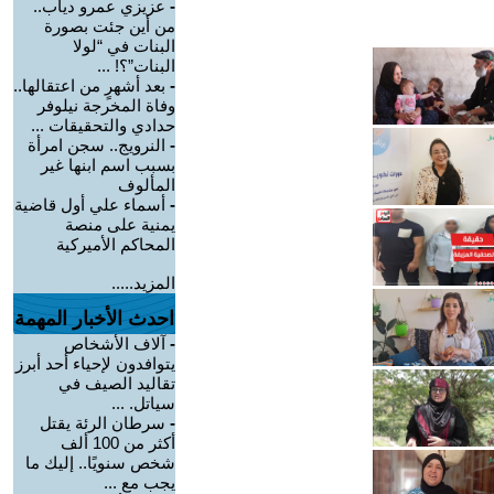
-
عزيزي عمرو دياب..
من أين جئت بصورة
البنات في “لولا
البنات”؟! ...
-
بعد أشهرٍ من اعتقالها..
وفاة المخرجة نيلوفر
حدادي والتحقيقات ...
-
النرويج.. سجن امرأة
بسبب اسم ابنها غير
المألوف
-
أسماء علي أول قاضية
يمنية على منصة
المحاكم الأميركية
المزيد.....
احدث الأخبار المهمة
-
آلاف الأشخاص
يتوافدون لإحياء أحد أبرز
تقاليد الصيف في
سياتل. ...
-
سرطان الرئة يقتل
أكثر من 100 ألف
شخص سنويًا.. إليك ما
يجب مع ...