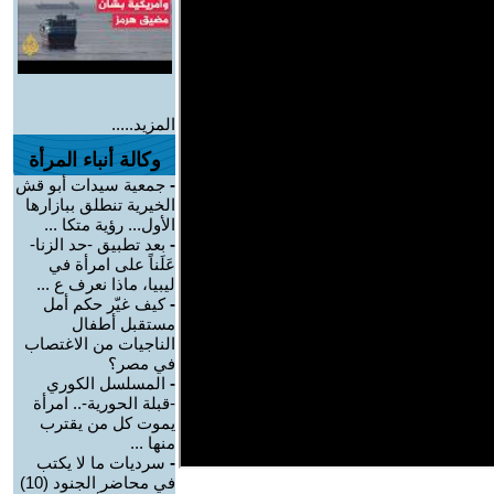
المزيد.....
وكالة أنباء المرأة
-
جمعية سيدات أبو قش
الخيرية تنطلق ببازارها
الأول... رؤية متكا ...
-
بعد تطبيق -حد الزنا-
عَلَناً على امرأة في
ليبيا، ماذا نعرف ع ...
-
كيف غيّر حكم أمل
مستقبل أطفال
الناجيات من الاغتصاب
في مصر؟
-
المسلسل الكوري
-قبلة الحورية-.. امرأة
يموت كل من يقترب
منها ...
-
سرديات ما لا يكتب
في محاضر الجنود (10)