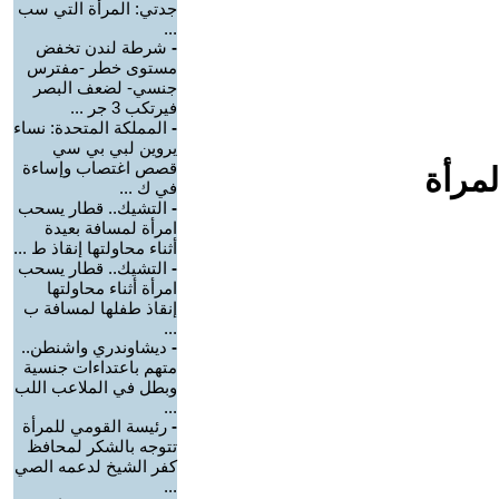
جدتي: المرأة التي سب
...
-
شرطة لندن تخفض
مستوى خطر -مفترس
جنسي- لضعف البصر
فيرتكب 3 جر ...
-
المملكة المتحدة: نساء
يروين لبي بي سي
قصص اغتصاب وإساءة
لمرأة
في ك ...
-
التشيك.. قطار يسحب
امرأة لمسافة بعيدة
أثناء محاولتها إنقاذ ط ...
-
التشيك.. قطار يسحب
امرأة أثناء محاولتها
إنقاذ طفلها لمسافة ب
...
-
ديشاوندري واشنطن..
متهم باعتداءات جنسية
وبطل في الملاعب اللب
...
-
رئيسة القومي للمرأة
تتوجه بالشكر لمحافظ
كفر الشيخ لدعمه الصي
...