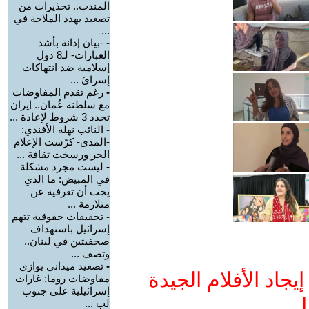
المندب.. تحذيرات من
تصعيد يهدد الملاحة في
...
-
-بيان إدانة بأشد
العبارات- لـ8 دول
إسلامية ضد انتهاكات
إسرائ ...
-
رغم تقدم المفاوضات
مع سلطنة عُمان.. إيران
تحدد 3 شروط لإعادة ...
-
النائب نهلة الأفندي:
-المدى- كرّست الإعلام
الحر ورسخت ثقافة ...
-
ليست مجرد مشكلة
في المبيض: ما الذي
يجب أن تعرفيه عن
متلازمة ...
-
تحقيقات حقوقية تتهم
إسرائيل باستهداف
صحفيتين في لبنان..
وتصف ...
-
تصعيد ميداني يوازي
جاد الأفلام الجيدة
مفاوضات روما: غارات
إسرائيلية على جنوب
ا
لب ...