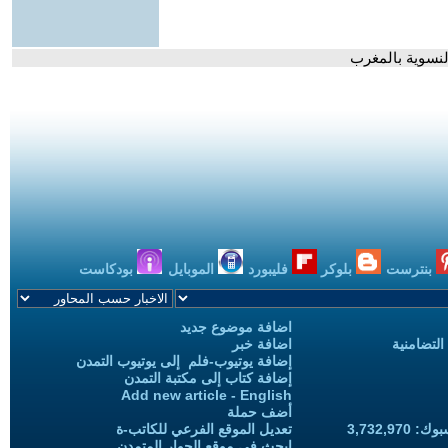
بنترست
بلوكر
فليبورد
الموبايل
بودكاست
اضافة موضوع جديد
التضامنية
اضافة خبر
إضافة يوتيوب-فلم إلى يوتيوب التمدن
إضافة كتاب إلى مكتبة التمدن
Add new article - English
أضف حملة
3,732,97
تعديل الموقع الفرعي للكاتب-ة
ابحث في موقع الحوار المتمدن