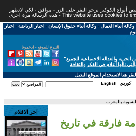
 أنواع الكوكيز نرجو النقر على الزر - موافق - لكي لاتظهر
This website uses cookies to ensure you ge
وكالة أنباء العمال
-
وكالة أنباء حقوق الإنسان
-
اخبار الرياضة
-
اخبار
لوم
التبرع للموقع - ادعمونا
حرية والعدالة الاجتماعية للجميع
"
تى نالها أعلام في الفكر والثقافة
قر هنا لاستخدام الموقع البديل
كوردي
English
اخر الافلام
امة فارقة في تاريخ