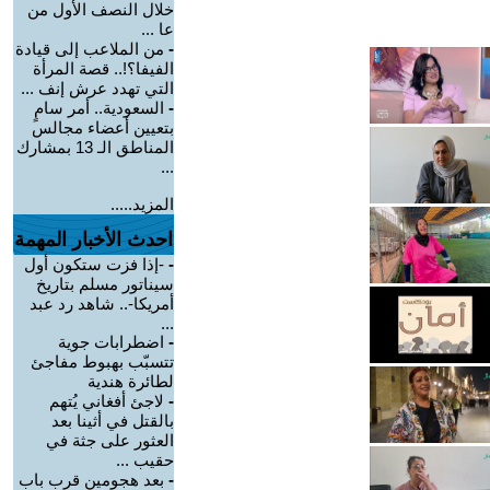
خلال النصف الأول من
عا ...
-
من الملاعب إلى قيادة
الفيفا؟!.. قصة المرأة
التي تهدد عرش إنف ...
-
السعودية.. أمر سامٍ
بتعيين أعضاء مجالس
المناطق الـ 13 بمشارك
...
المزيد.....
احدث الأخبار المهمة
-
-إذا فزت ستكون أول
سيناتور مسلم بتاريخ
أمريكا-.. شاهد رد عبد
...
-
اضطرابات جوية
تتسبّب بهبوط مفاجئ
لطائرة هندية
-
لاجئ أفغاني يُتهم
بالقتل في أثينا بعد
العثور على جثة في
حقيب ...
-
بعد هجومين قرب باب