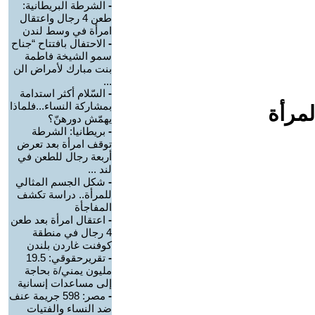
-
الشرطة البريطانية:
طعن 4 رجال واعتقال
امرأة في وسط لندن
-
الاحتفال بافتتاح “جناح
سمو الشيخة فاطمة
بنت مبارك لأمراض الن
...
-
السّلام أكثر استدامة
بمشاركة النساء...فلماذا
لمرأة
يهمّش دورهنّ؟
-
بريطانيا: الشرطة
توقف امرأة بعد تعرض
أربعة رجال للطعن في
لند ...
-
شكل الجسم المثالي
للمرأة.. دراسة تكشف
المفاجأة
-
اعتقال امرأة بعد طعن
4 رجال في منطقة
كوفنت غاردن بلندن
-
تقريرحقوقي: 19.5
مليون يمني/ة بحاجة
إلى مساعدات إنسانية
-
مصر: 598 جريمة عنف
ضد النساء والفتيات