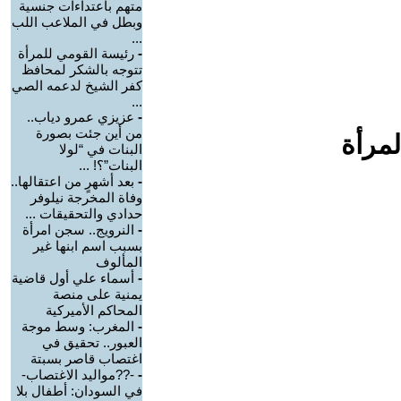
متهم باعتداءات جنسية
وبطل في الملاعب اللب
...
-
رئيسة القومي للمرأة
تتوجه بالشكر لمحافظ
كفر الشيخ لدعمه الصي
...
-
عزيزي عمرو دياب..
من أين جئت بصورة
لمرأة
البنات في “لولا
البنات”؟! ...
-
بعد أشهرٍ من اعتقالها..
وفاة المخرجة نيلوفر
حدادي والتحقيقات ...
-
النرويج.. سجن امرأة
بسبب اسم ابنها غير
المألوف
-
أسماء علي أول قاضية
يمنية على منصة
المحاكم الأميركية
-
المغرب: وسط موجة
العبور.. تحقيق في
اغتصاب قاصر بسبتة
-
-??مواليد الاغتصاب-
في السودان: أطفال بلا