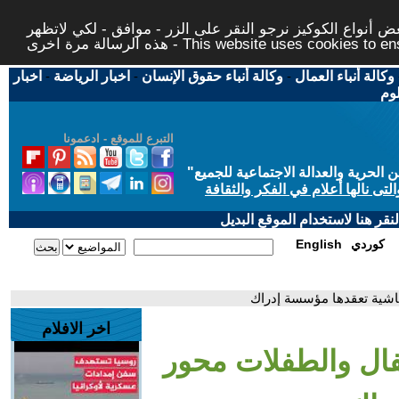
 أنواع الكوكيز نرجو النقر على الزر - موافق - لكي لاتظهر
This website uses cookies to ensure you ge
وكالة أنباء العمال
-
وكالة أنباء حقوق الإنسان
-
اخبار الرياضة
-
اخبار
لوم
التبرع للموقع - ادعمونا
حرية والعدالة الاجتماعية للجميع
"
تى نالها أعلام في الفكر والثقافة
قر هنا لاستخدام الموقع البديل
كوردي
English
اشية تعقدها مؤسسة إدراك
اخر الافلام
فال والطفلات محور