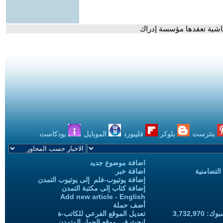
اشية تعقدها مؤسسة إدراك
بنترست
بلوكر
فليبورد
الموبايل
بودكاست
اضافة موضوع جديد
التضامنية
اضافة خبر
إضافة يوتيوب-فلم إلى يوتيوب التمدن
إضافة كتاب إلى مكتبة التمدن
Add new article - English
أضف حملة
3,732,97
تعديل الموقع الفرعي للكاتب-ة
ابحث في موقع الحوار المتمدن