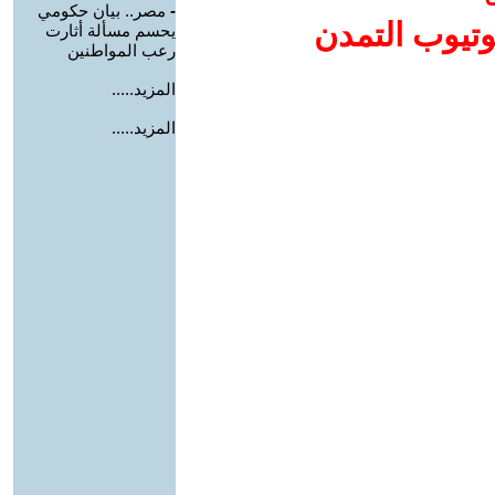
-
مصر.. بيان حكومي
وتيوب التمدن
يحسم مسألة أثارت
رعب المواطنين
المزيد.....
المزيد.....