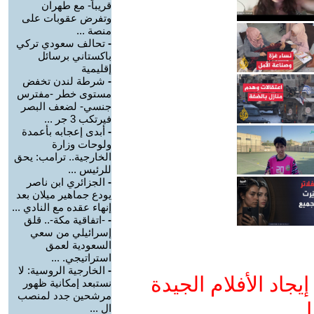
قريباً- مع طهران
وتفرض عقوبات على
منصة ...
-
تحالف سعودي تركي
باكستاني برسائل
إقليمية
-
شرطة لندن تخفض
مستوى خطر -مفترس
جنسي- لضعف البصر
فيرتكب 3 جر ...
-
أبدى إعجابه بأعمدة
ولوحات وزارة
الخارجية.. ترامب: يحق
للرئيس ...
-
الجزائري ابن ناصر
يودع جماهير ميلان بعد
إنهاء عقده مع النادي ...
-
-اتفاقية مكة-.. قلق
إسرائيلي من سعي
السعودية لعمق
استراتيجي. ...
-
الخارجية الروسية: لا
جاد الأفلام الجيدة
نستبعد إمكانية ظهور
مرشحين جدد لمنصب
ا
ال ...