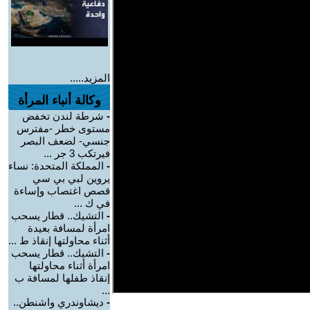
المزيد.....
وكالة أنباء المرأة
-
شرطة لندن تخفض
مستوى خطر -مفترس
جنسي- لضعف البصر
فيرتكب 3 جر ...
-
المملكة المتحدة: نساء
يروين لبي بي سي
قصص اغتصاب وإساءة
في ك ...
-
التشيك.. قطار يسحب
امرأة لمسافة بعيدة
أثناء محاولتها إنقاذ ط ...
-
التشيك.. قطار يسحب
امرأة أثناء محاولتها
إنقاذ طفلها لمسافة ب
...
-
ديشاوندري واشنطن..