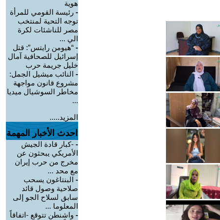
هوية
-
رئيسة القومي للمرأة
توجه التحية لمنتخب
مصر للناشئات لكرة
الي ...
-
“هيومن رايتس”: قتل
إسرائيل للصحافية آمال
خليل جريمة حرب
-
النائب ميشيل الجمل:
مشروع قانون مواجهة
مخاطر السوشيال ميديا
...
المزيد.....
احدث الأخبار المهمة
-
-كبار قادة الجيش
الأمريكي يبحثون عن
مخرج من حرب إيران
مع محد ...
-
البنتاغون يسحب
صلاحية وصول قائد
سابق لسلاح الجو إلى
المعلوما ...
-
واشنطن تتوقع -اتفاقاً