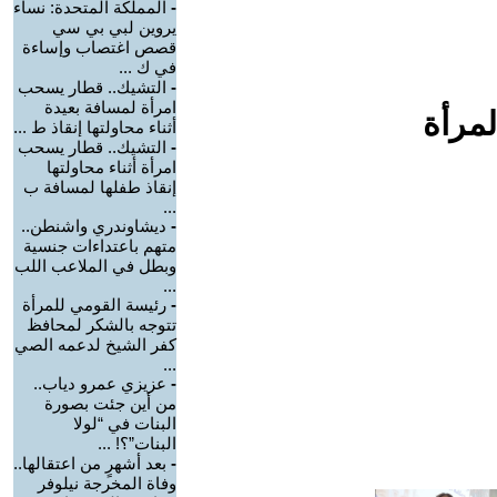
-
المملكة المتحدة: نساء
يروين لبي بي سي
قصص اغتصاب وإساءة
في ك ...
-
التشيك.. قطار يسحب
امرأة لمسافة بعيدة
لمرأة
أثناء محاولتها إنقاذ ط ...
-
التشيك.. قطار يسحب
امرأة أثناء محاولتها
إنقاذ طفلها لمسافة ب
...
-
ديشاوندري واشنطن..
متهم باعتداءات جنسية
وبطل في الملاعب اللب
...
-
رئيسة القومي للمرأة
تتوجه بالشكر لمحافظ
كفر الشيخ لدعمه الصي
...
-
عزيزي عمرو دياب..
من أين جئت بصورة
البنات في “لولا
البنات”؟! ...
-
بعد أشهرٍ من اعتقالها..
وفاة المخرجة نيلوفر