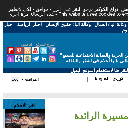
 أنواع الكوكيز نرجو النقر على الزر - موافق - لكي لاتظهر
This website uses cookies to ensure you ge
وكالة أنباء العمال
-
وكالة أنباء حقوق الإنسان
-
اخبار الرياضة
-
اخبار
لوم
التبرع للموقع - ادعمونا
حرية والعدالة الاجتماعية للجميع
"
تى نالها أعلام في الفكر والثقافة
قر هنا لاستخدام الموقع البديل
كوردي
English
اخر الافلام
لمسيرة الرائدة