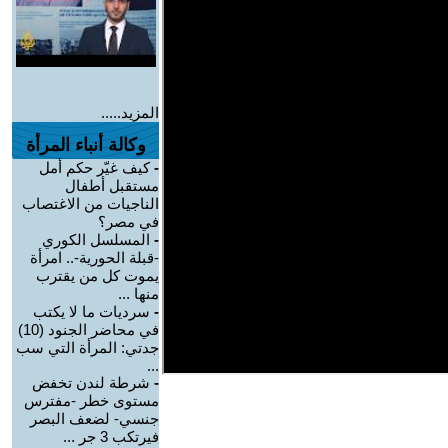
المزيد.....
وكالة أنباء المرأة
-
كيف غيّر حكم أمل
مستقبل أطفال
الناجيات من الاغتصاب
في مصر؟
-
المسلسل الكوري
-قبلة الحورية-.. امرأة
يموت كل من يقترب
منها ...
-
سرديات ما لا يكتب
في محاضر الجنود (10)
جدتي: المرأة التي سب
...
-
شرطة لندن تخفض
مستوى خطر -مفترس
جنسي- لضعف البصر
فيرتكب 3 جر ...