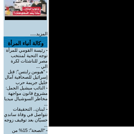
المزيد.....
وكالة أنباء المرأة
-
رئيسة القومي للمرأة
توجه التحية لمنتخب
مصر للناشئات لكرة
الي ...
-
“هيومن رايتس”: قتل
إسرائيل للصحافية آمال
خليل جريمة حرب
-
النائب ميشيل الجمل:
مشروع قانون مواجهة
مخاطر السوشيال ميديا
...
-
لبنان.. التحقيقات
تتواصل في وفاة ساندي
حسيّان بعد توقيف زوجه
...
-
“الصحة”: 15% من