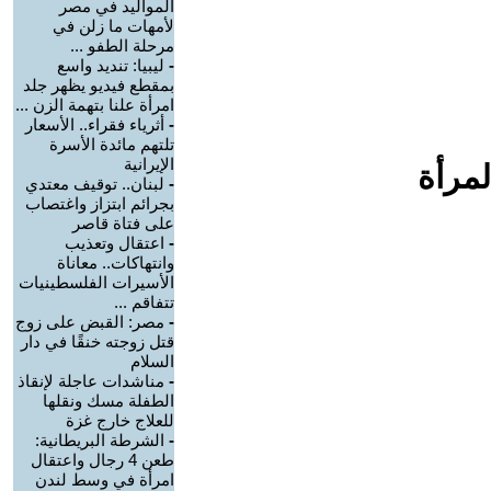
المواليد في مصر
لأمهات ما زلن في
مرحلة الطفو ...
-
ليبيا: تنديد واسع
بمقطع فيديو يظهر جلد
امرأة علنا بتهمة الزن ...
-
أثرياء فقراء.. الأسعار
تلتهم مائدة الأسرة
الإيرانية
لمرأة
-
لبنان.. توقيف معتدي
بجرائم ابتزاز واغتصاب
على فتاة قاصر
-
اعتقال وتعذيب
وانتهاكات.. معاناة
الأسيرات الفلسطينيات
تتفاقم ...
-
مصر: القبض على زوج
قتل زوجته خنقًا في دار
السلام
-
مناشدات عاجلة لإنقاذ
الطفلة مسك ونقلها
للعلاج خارج غزة
-
الشرطة البريطانية:
طعن 4 رجال واعتقال
امرأة في وسط لندن