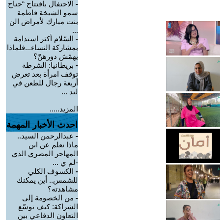
-
الاحتفال بافتتاح “جناح
سمو الشيخة فاطمة
بنت مبارك لأمراض الن
...
-
السّلام أكثر استدامة
بمشاركة النساء...فلماذا
يهمّش دورهنّ؟
-
بريطانيا: الشرطة
توقف امرأة بعد تعرض
أربعة رجال للطعن في
لند ...
المزيد.....
احدث الأخبار المهمة
-
عبدالرحمن السيد..
ماذا نعلم عن ابن
المهاجر المصري الذي
-لم ي ...
-
الكسوف الكلي
للشمس.. أين يمكنك
مشاهدته؟
-
من الخصومة إلى
الشراكة: كيف توسّع
التعاون الدفاعي بين