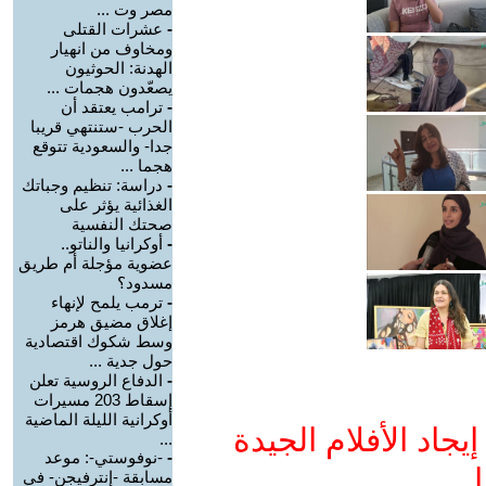
مصر وت ...
-
عشرات القتلى
ومخاوف من انهيار
الهدنة: الحوثيون
يصعّدون هجمات ...
-
ترامب يعتقد أن
الحرب -ستنتهي قريبا
جدا- والسعودية تتوقع
هجما ...
-
دراسة: تنظيم وجباتك
الغذائية يؤثر على
صحتك النفسية
-
أوكرانيا والناتو..
عضوية مؤجلة أم طريق
مسدود؟
-
ترمب يلمح لإنهاء
إغلاق مضيق هرمز
وسط شكوك اقتصادية
حول جدية ...
-
الدفاع الروسية تعلن
إسقاط 203 مسيرات
أوكرانية الليلة الماضية
جاد الأفلام الجيدة
...
-
-نوفوستي-: موعد
ا
مسابقة -إنترفيجن- في