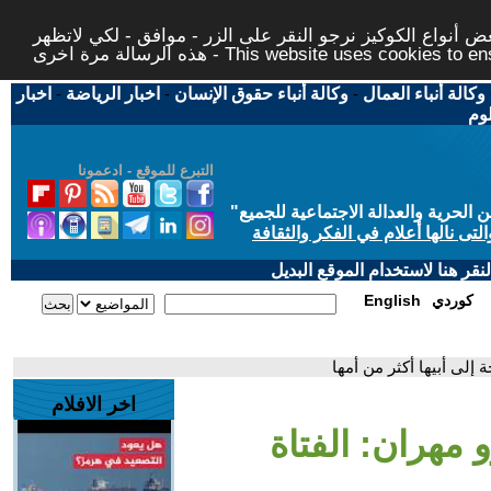
 أنواع الكوكيز نرجو النقر على الزر - موافق - لكي لاتظهر
This website uses cookies to ensure you ge
وكالة أنباء العمال
-
وكالة أنباء حقوق الإنسان
-
اخبار الرياضة
-
اخبار
لوم
التبرع للموقع - ادعمونا
حرية والعدالة الاجتماعية للجميع
"
تى نالها أعلام في الفكر والثقافة
قر هنا لاستخدام الموقع البديل
كوردي
English
 إلى أبيها أكثر من أمها
اخر الافلام
 مهران: الفتاة