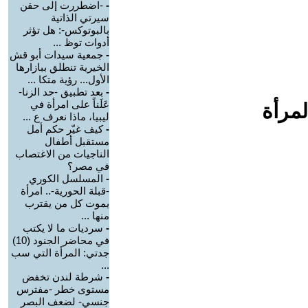
-
-اضطررت إلى حقن
سيرتي الذاتية
بالبوتوكس-: هل تؤثر
أدوات توظ ...
-
جمعية سيدات أبو قش
الخيرية تنطلق ببازارها
الأول... رؤية متكا ...
-
بعد تطبيق -حد الزنا-
عَلَناً على امرأة في
لمرأة
ليبيا، ماذا نعرف ع ...
-
كيف غيّر حكم أمل
مستقبل أطفال
الناجيات من الاغتصاب
في مصر؟
-
المسلسل الكوري
-قبلة الحورية-.. امرأة
يموت كل من يقترب
منها ...
-
سرديات ما لا يكتب
في محاضر الجنود (10)
جدتي: المرأة التي سب
...
-
شرطة لندن تخفض
مستوى خطر -مفترس
جنسي- لضعف البصر