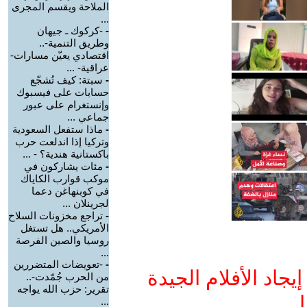
الملاحة ويقسم المجرى
...
-
-كركوك ـ جيهان
وطريق التنمية-..
اقتصادي يعيّن مسارات-
عراقية- ...
-
سبتة: كيف تُشجّع
حسابات على فيسبوك
وإنستغرام على عبور
جماعي ...
-
ماذا ستفعل السعودية
وتركيا إذا اندلعت حرب
باكستانية هندية؟ - ...
-
مئات يشاركون في
موكب قوارب الكاياك
في كوبنهاغن دعما
لجرينلان ...
-
تراجع مخزونات السلاح
الأمريكي.. هل تستغل
روسيا والصين الفرصة
...
-
-تعويضات المتضررين
جاد الأفلام الجيدة
من الحرب جُمّدت-..
تقرير: حزب الله يواجه
ا
...