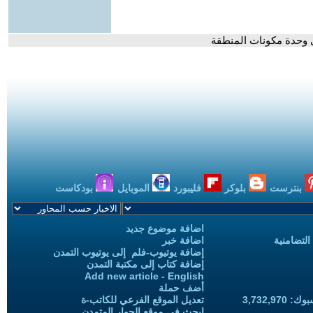
ى وحدة مكونات المنطقة
بنترست
بلوكر
فليبورد
الموبايل
بودكاست
اضافة موضوع جديد
التضامنية
اضافة خبر
إضافة يوتيوب-فلم إلى يوتيوب التمدن
إضافة كتاب إلى مكتبة التمدن
Add new article - English
أضف حملة
3,732,97
تعديل الموقع الفرعي للكاتب-ة
ابحث في موقع الحوار المتمدن