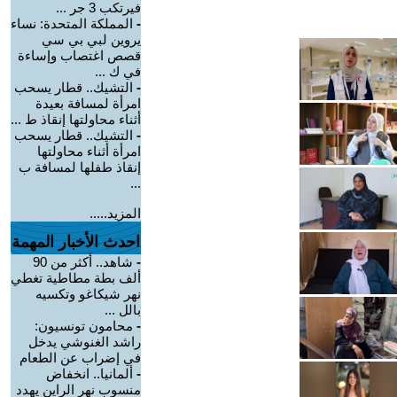
فيرتكب 3 جر ...
-
المملكة المتحدة: نساء
يروين لبي بي سي
قصص اغتصاب وإساءة
في ك ...
-
التشيك.. قطار يسحب
امرأة لمسافة بعيدة
أثناء محاولتها إنقاذ ط ...
-
التشيك.. قطار يسحب
امرأة أثناء محاولتها
إنقاذ طفلها لمسافة ب
...
المزيد.....
احدث الأخبار المهمة
-
شاهد.. أكثر من 90
ألف بطة مطاطية تغطي
نهر شيكاغو وتكسيه
بالل ...
-
محامون تونسيون:
راشد الغنوشي يدخل
في إضراب عن الطعام
-
ألمانيا.. انخفاض
منسوب نهر الراين يهدد