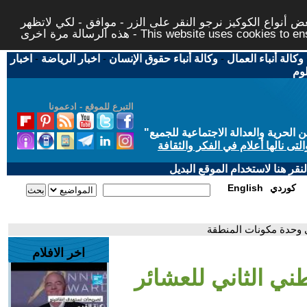
 أنواع الكوكيز نرجو النقر على الزر - موافق - لكي لاتظهر
This website uses cookies to ensure you ge
وكالة أنباء العمال
-
وكالة أنباء حقوق الإنسان
-
اخبار الرياضة
-
اخبار
لوم
التبرع للموقع - ادعمونا
حرية والعدالة الاجتماعية للجميع
"
تى نالها أعلام في الفكر والثقافة
قر هنا لاستخدام الموقع البديل
كوردي
English
ى وحدة مكونات المنطقة
اخر الافلام
طني الثاني للعشائر