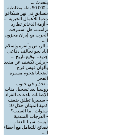
يتحدث ...
-
90.000 بطة مطاطية
تتسابق في نهر شيكاغو
دعما للأعمال الخيرية ...
-
أزمة الذخائر تطارد
ترامب.. هل استنزفت
الحرب مع إيران مخزون
ا ...
-
الرياض وأنقرة وإسلام
آباد نحو تحالف دفاعي
جديد.. توقيع تاريخ ...
-
برلين تكشف عن مقعد
بألوان قوس قزح
لضحايا هجوم مسيرة
الفخر
-
تحذير في جنوب
روسيا بعد تسجيل مئات
الإصابات بلدغات القراد
-
سيبيريا تطلق ضعف
كمية الميثان خلال 10
سنوات.. ما السبب؟
-
الدرجات المتدنية
ليست سببا للعقاب..
نصائح للتعامل مع أخطاء
ا ...