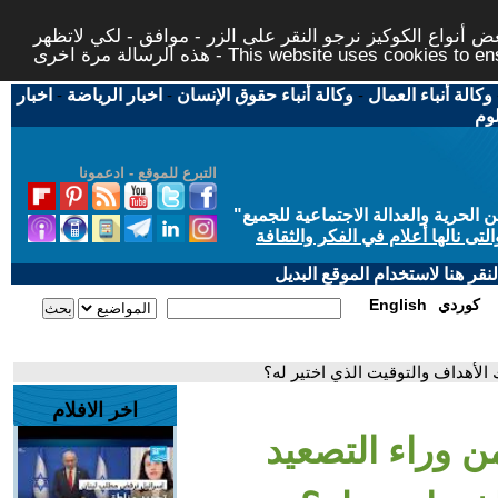
 أنواع الكوكيز نرجو النقر على الزر - موافق - لكي لاتظهر
This website uses cookies to ensure you ge
وكالة أنباء العمال
-
وكالة أنباء حقوق الإنسان
-
اخبار الرياضة
-
اخبار
لوم
التبرع للموقع - ادعمونا
حرية والعدالة الاجتماعية للجميع
"
تى نالها أعلام في الفكر والثقافة
قر هنا لاستخدام الموقع البديل
كوردي
English
الأهداف والتوقيت الذي اختير له؟
اخر الافلام
 وراء التصعيد