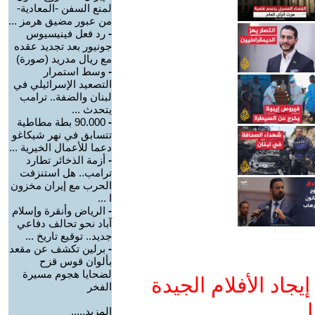
لمنع السفن -المعادية-
من عبور مضيق هرمز ...
-
رد فعل فينيسيوس
جونيور بعد تجديد عقده
مع ريال مدريد (صورة)
-
وسط استمرار
التصعيد الإسرائيلي في
لبنان والضفة.. ترامب
يتحدث ...
-
90.000 بطة مطاطية
تتسابق في نهر شيكاغو
دعما للأعمال الخيرية ...
-
أزمة الذخائر تطارد
ترامب.. هل استنزفت
الحرب مع إيران مخزون
ا ...
-
الرياض وأنقرة وإسلام
آباد نحو تحالف دفاعي
جديد.. توقيع تاريخ ...
-
برلين تكشف عن مقعد
بألوان قوس قزح
لضحايا هجوم مسيرة
جاد الأفلام الجيدة
الفخر
ا
المزيد.....