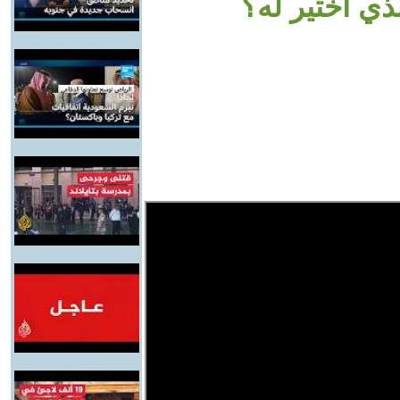
ذي اختير له؟