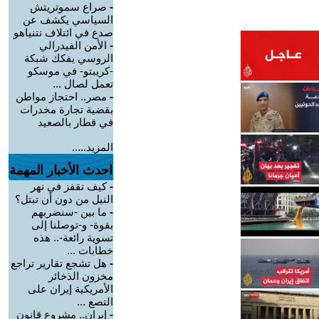
-
صراع سموتريتش
السياسي يكشف عن
صدع في ائتلاف نتنياهو
-
الأمن الفيدرالي
الروسي يفكك شبكة
-كريبتو- في موسكو
تعمل لصال ...
-
مصر.. احتجاز مواطن
بقضية تجارة مخدرات
في قطار بالصعيد
المزيد.....
احدث الأخبار المهمة
-
كيف تقفز في نهر
النيل من دون أن تبتل؟
-
ما بين -سنضربهم
بقوة- و-توصلنا إلى
تسوية رائعة-.. هذه
خطابات ...
-
هل تشجع تقارير تراجع
مخزون الذخائر
الأمريكية إيران على
التصع ...
-
إيران.. مشروع قانون