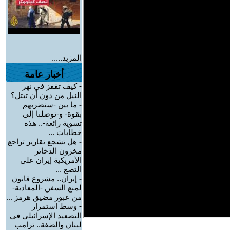
المزيد.....
أخبار عامة
-
كيف تقفز في نهر
النيل من دون أن تبتل؟
-
ما بين -سنضربهم
بقوة- و-توصلنا إلى
تسوية رائعة-.. هذه
خطابات ...
-
هل تشجع تقارير تراجع
مخزون الذخائر
الأمريكية إيران على
التصع ...
-
إيران.. مشروع قانون
لمنع السفن -المعادية-
من عبور مضيق هرمز ...
-
وسط استمرار
التصعيد الإسرائيلي في
لبنان والضفة.. ترامب