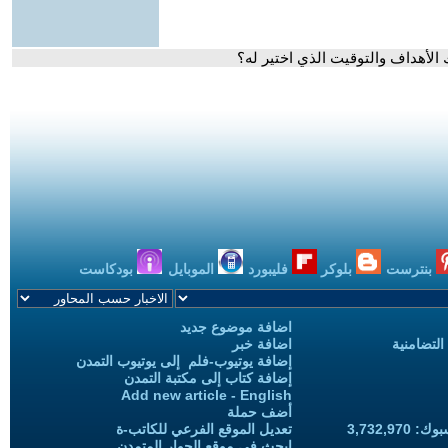
الأهداف والتوقيت الذي اختير له؟
بنترست
بلوكر
فليبورد
الموبايل
بودكاست
اضافة موضوع جديد
التضامنية
اضافة خبر
إضافة يوتيوب-فلم إلى يوتيوب التمدن
إضافة كتاب إلى مكتبة التمدن
Add new article - English
أضف حملة
3,732,97
تعديل الموقع الفرعي للكاتب-ة
ابحث في موقع الحوار المتمدن