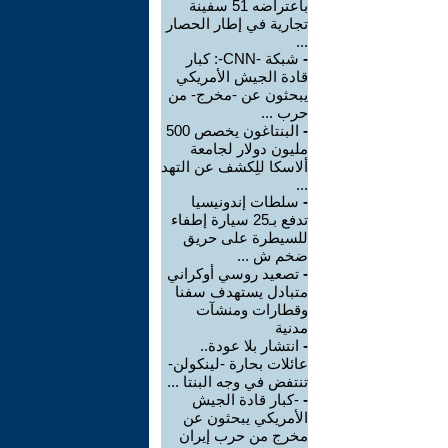
باعتراضه 51 سفينة
تجارية في إطار الحصار
...
-
شبكة -CNN-: كبار
قادة الجيش الأمريكي
يبحثون عن -مخرج- من
حرب ...
-
البنتاغون يخصص 500
مليون دولار لجامعة
ألاسكا للِكشف عن التهد
...
-
سلطات إندونيسيا
تدفع بـ25 سيارة إطفاء
للسيطرة على حريق
ضخم ش ...
-
تصعيد روسي أوكراني
متبادل يستهدف سفنا
وقطارات ومنشآت
مدنية
-
انتشار بلا عودة..
عائلات بحارة -لينكولن-
تنتفض في وجه البنتا ...
-
-كبار قادة الجيش
الأمريكي يبحثون عن
مخرج من حرب إيران