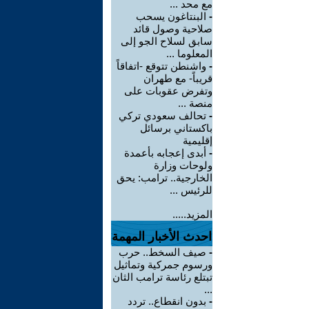
مع محد ...
-
البنتاغون يسحب
صلاحية وصول قائد
سابق لسلاح الجو إلى
المعلوما ...
-
واشنطن تتوقع -اتفاقاً
قريباً- مع طهران
وتفرض عقوبات على
منصة ...
-
تحالف سعودي تركي
باكستاني برسائل
إقليمية
-
أبدى إعجابه بأعمدة
ولوحات وزارة
الخارجية.. ترامب: يحق
للرئيس ...
المزيد.....
احدث الأخبار المهمة
-
صيف السخط.. حرب
ورسوم جمركية وتماثيل
تبتلع رئاسة ترامب الثان
...
-
بدون انقطاع.. تردد