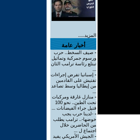
المزيد.....
أخبار عامة
-
صيف السخط.. حرب
ورسوم جمركية وتماثيل
تبتلع رئاسة ترامب الثان
...
-
إسبانيا تفرض إجراءات
تفتيش على القادمين
من إيطاليا وسط تصاعد
...
-
منازل غارقة ومركبات
تحت الطين.. نحو 100
قتيل جراء الفيضانات ...
-
-لدينا حرب يجب
خوضها-.. ترامب يطلب
من الحاضرين خلال
اجتماع ل ...
-
الجيش الأمريكي يفيد