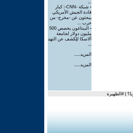
...
-
شبكة -CNN-: كبار
قادة الجيش الأمريكي
يبحثون عن -مخرج- من
حرب ...
-
البنتاغون يخصص 500
مليون دولار لجامعة
ألاسكا للِكشف عن التهد
...
المزيد.....
المزيد.....
ا؟ | #الظهيرة