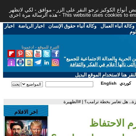
 أنواع الكوكيز نرجو النقر على الزر - موافق - لكي لاتظهر
This website uses cookies to ensure you ge
وكالة أنباء العمال
-
وكالة أنباء حقوق الإنسان
-
اخبار الرياضة
-
اخبار
لوم
التبرع للموقع - ادعمونا
حرية والعدالة الاجتماعية للجميع
"
تى نالها أعلام في الفكر والثقافة
قر هنا لاستخدام الموقع البديل
كوردي
English
ة.. هل تغامر بخطة ترامب؟ | #الظهيرة
اخر الافلام
م الاحتفاظ