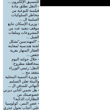
للتنسيق الإلكترون ...
-
النقل تطلق مادة
فيلمية للتوعية من
مخاطر السلوكيات
السلبية ال ...
-
وزيرة الإسكان تتابع
موقف تنفيذ عدد من
المشروعات وملفات
العمل ...
-
“المهندسين”تشكل
لجنة هندسية لمعاينة
العقار المنهار بقرية
جفص ...
-
خلال جولته اليوم
بمحافظة مطروح:
النقل: رئيس الوزراء
يتفقد مح ...
-
وزيرة التنمية المحلية
والبيئة تعلن التسليم
النهائي للمدفن ال ...
-
هل تحمي أغاني ديزني
خصوصيتك من
النظارات الذكية؟
-
عصر النمر.. كولومبيا
على أعتاب تحول جذري