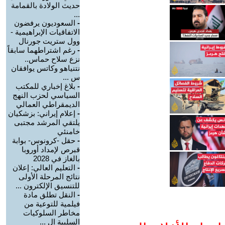
حديث الولادة بالقمامة
...
-
السعوديون يرفضون
الاتفاقيات الإبراهيمية -
وول ستريت جورنال
-
رغم اشتراطهما سابقاً
نزع سلاح حماس..
نتنياهو وكاتس يوافقان
س ...
-
بلاغ إخباري للمكتب
السياسي لحزب النهج
الديمقراطي العمالي
-
إعلام إيراني: بزشكيان
يلتقي المرشد مجتبى
خامنئي
-
حقل -كرونوس- بوابة
قبرص لإمداد أوروبا
بالغاز في 2028
-
التعليم العالي: إعلان
نتائج المرحلة الأولى
للتنسيق الإلكترون ...
-
النقل تطلق مادة
فيلمية للتوعية من
مخاطر السلوكيات
السلبية ال ...