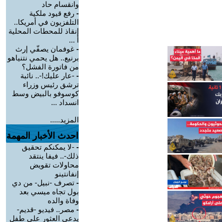
وانقسام حاد
-
رفع قيود ملكية
التلفزيون في أمريكا..
إنقاذ للمحطات المحلية
أ ...
-
غوفمان يصفّي إرث
برنيع.. هل يحمي نتنياهو
من فاتورة الفشل؟
-
-عار عليك!-.. نائبة
ترشق رئيس وزراء
كوسوفو بالبيض وسط
انسداد ...
المزيد.....
احدث الأخبار المهمة
-
-لا يمكنكم تحقيق
ذلك-.. فيفا ينتقد
محاولات تقويض
إنفانتينو
-
تصرف -نبيل- من دي
بول تجاه ميسي بعد
وفاة والده
-
مصر.. فيديو -قديم-
يدعي العثور على طفل