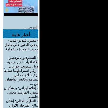
المزيد.....
أخبار عامة
-
مصر.. فيديو -قديم-
يدعي العثور على طفل
حديث الولادة بالقمامة
...
-
السعوديون يرفضون
الاتفاقيات الإبراهيمية -
وول ستريت جورنال
-
رغم اشتراطهما سابقاً
نزع سلاح حماس..
نتنياهو وكاتس يوافقان
س ...
-
إعلام إيراني: بزشكيان
يلتقي المرشد مجتبى
خامنئي
-
التعليم العالي: إعلان
نتائج المرحلة الأولى