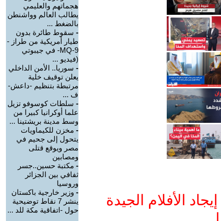
هجماتهم والعليمي
يطالب العالم وواشنطن
بالضغط ...
-
سقوط طائرة بدون
طيار أمريكية من طراز -
MQ-9- في جيبوتي
(فيديو ...
-
سوريا.. الأمن الداخلي
يعلن توقيف خلية
مرتبطة بتنظيم -داعش-
ف ...
-
سلطات كوسوفو تزيل
علما أوكرانيا كبيرا من
وسط مدينة بريشتينا ...
-
مخزن للكيماويات
يتحول إلى جحيم في
مصر ويوقع قتلى
ومصابين
-
مكتبة حسين..جسر
ثفافي بين الجزائر
وروسيا
-
وزير خارجية باكستان
جاد الأفلام الجيدة
ينشر 7 نقاط توضيحية
حول -اتفاقية مكة للد ...
ا