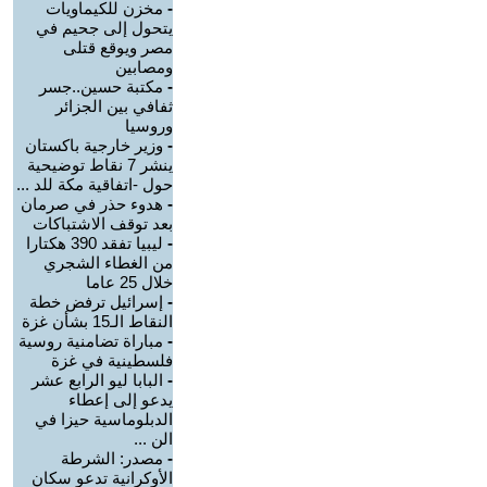
-
مخزن للكيماويات
يتحول إلى جحيم في
مصر ويوقع قتلى
ومصابين
-
مكتبة حسين..جسر
ثفافي بين الجزائر
وروسيا
-
وزير خارجية باكستان
ينشر 7 نقاط توضيحية
حول -اتفاقية مكة للد ...
-
هدوء حذر في صرمان
بعد توقف الاشتباكات
-
ليبيا تفقد 390 هكتارا
من الغطاء الشجري
خلال 25 عاما
-
إسرائيل ترفض خطة
النقاط الـ15 بشأن غزة
-
مباراة تضامنية روسية
فلسطينية في غزة
-
البابا ليو الرابع عشر
يدعو إلى إعطاء
الدبلوماسية حيزا في
الن ...
-
مصدر: الشرطة
الأوكرانية تدعو سكان