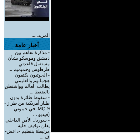
المزيد.....
أخبار عامة
-
مذكرة تفاهم بين
دمشق وموسكو بشأن
مستقبل قاعدتي
طرطوس وحميميم ...
-
الحوثيون يكثفون
هجماتهم والعليمي
يطالب العالم وواشنطن
بالضغط ...
-
سقوط طائرة بدون
طيار أمريكية من طراز -
MQ-9- في جيبوتي
(فيديو ...
-
سوريا.. الأمن الداخلي
يعلن توقيف خلية
مرتبطة بتنظيم -داعش-
ف ...