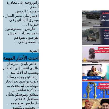
زابوروجيه إلى مغادرة
المدي ...
-
مصدر: الجيش
الإسرائيلي يدمر المنازل
ويحرق البساتين في
جنوب ل ...
-
-هآرتس-: مستوطنون
ضمن وحدات الجيش
يفرضون نفوذهم
بالضفة والقي ...
المزيد.....
احدث الأخبار المهمة
-
هانتر بايدن: سرطان
والدي انتشر إلى العظام
ويسبب له آلامًا شد ...
-
إنفانتينو يوجه رسالة
لأيوب بوعدي بعد إنجاز
مونديالي لم يحدث ...
-
مذكرة تفاهم بين
دمشق وموسكو بشأن
مستقبل قاعدتي
طرطوس وحميميم ...
-
الحوثيون يكثفون