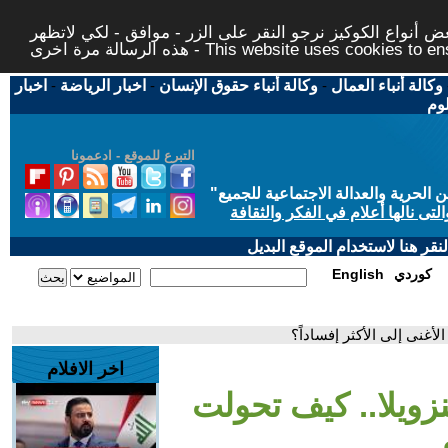
 أنواع الكوكيز نرجو النقر على الزر - موافق - لكي لاتظهر
This website uses cookies to ensure you ge
وكالة أنباء العمال
-
وكالة أنباء حقوق الإنسان
-
اخبار الرياضة
-
اخبار
لوم
التبرع للموقع - ادعمونا
حرية والعدالة الاجتماعية للجميع
"
تى نالها أعلام في الفكر والثقافة
قر هنا لاستخدام الموقع البديل
كوردي
English
أغنى إلى الأكثر إفساداً؟
اخر الافلام
زويلا.. كيف تحولت