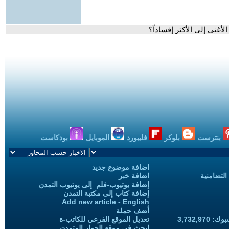
أغنى إلى الأكثر إفساداً؟
بنترست
بلوكر
فليبورد
الموبايل
بودكاست
اضافة موضوع جديد
التضامنية
اضافة خبر
إضافة يوتيوب-فلم إلى يوتيوب التمدن
إضافة كتاب إلى مكتبة التمدن
Add new article - English
أضف حملة
3,732,97
تعديل الموقع الفرعي للكاتب-ة
ابحث في موقع الحوار المتمدن