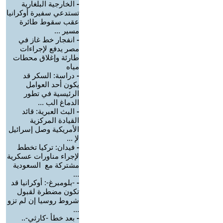
-
الخارجية البلغارية
تستدعي سفيرة أوكرانيا
عقب سقوط طائرة
مسير ...
-
انفجار خط غاز في
مصر يدفع لإجراءات
طارئة وإغلاق محطات
مياه
-
دراسة: السكر قد
يكون أحد العوامل
الرئيسية في تطور
الدماغ الب ...
-
البث العبرية: قائد
القيادة المركزية
الأمريكية وصل إسرائيل
لإ ...
-
فيدان: تركيا تخطط
لإجراء مناورات عسكرية
مشتركة مع السعودية
...
-
-بلومبرغ-: أوكرانيا قد
تكون مضطرة لقبول
شروط روسيا إن لم تزو
...
-
بعد خطأ -كارثي-..