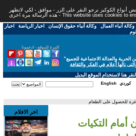
 أنواع الكوكيز نرجو النقر على الزر - موافق - لكي لاتظهر
This website uses cookies to ensure you ge
وكالة أنباء العمال
-
وكالة أنباء حقوق الإنسان
-
اخبار الرياضة
-
اخبار
لوم
التبرع للموقع - ادعمونا
حرية والعدالة الاجتماعية للجميع
"
تى نالها أعلام في الفكر والثقافة
قر هنا لاستخدام الموقع البديل
كوردي
English
 غزة للحصول على الطعام
اخر الافلام
أمام التكيات