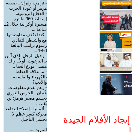
-
ترامب وإيران.. صفقة
هرمز أو عودة الحرب
-
الدفاع الروسية:
إسقاط 360 طائرة
مسيرة أوكرانية خلال 12
ساعة ...
-
كندا تكثف مفاوضاتها
مع واشنطن لتفادي
رسوم ترامب البالغة
50% ...
-
رحيل الرجل الذي آمن
بـ-البرغوث- أولاً.. والد
ميسي يودع الحيا ...
-
ما علاقة القطط
بالكهرباء والفلسفة
والأدب؟
-
رغم تقدم مفاوضات
عُمان.. الحرس الثوري
يحسم مصير هرمز: لن
يُف ...
-
ألمانيا ـ إصلاح التقاعد
معركة كسر عظم لا
جاد الأفلام الجيدة
تحتمل التأجيل
ا
المزيد.....