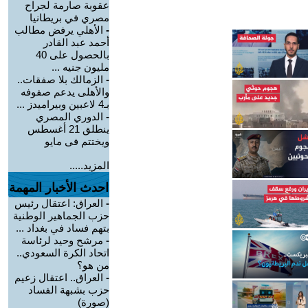
عقوبة صارمة لجراح
مصري في بريطانيا
-
الأهلي يرفض مطالب
أحمد عبد القادر
بالحصول على 40
مليون جنيه ...
-
الزمالك بلا صفقات..
والأهلى يدعم صفوفه
بـ4 لاعبين وبيراميدز ...
-
الدوري المصري
ينطلق 21 أغسطس
ويختتم فى مايو
المزيد.....
احدث الأخبار المهمة
-
العراق: اعتقال رئيس
حزب الجماهير الوطنية
بتهم فساد في بغداد ...
-
مرشح وحيد لرئاسة
اتحاد الكرة السعودي..
من هو؟
-
العراق.. اعتقال زعيم
حزب بشبهة الفساد
(صورة)