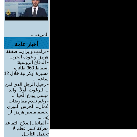
المزيد.....
أخبار عامة
-
ترامب وإيران.. صفقة
هرمز أو عودة الحرب
-
الدفاع الروسية:
إسقاط 360 طائرة
مسيرة أوكرانية خلال 12
ساعة ...
-
رحيل الرجل الذي آمن
بـ-البرغوث- أولاً.. والد
ميسي يودع الحيا ...
-
رغم تقدم مفاوضات
عُمان.. الحرس الثوري
يحسم مصير هرمز: لن
يُف ...
-
ألمانيا ـ إصلاح التقاعد
معركة كسر عظم لا
تحتمل التأجيل