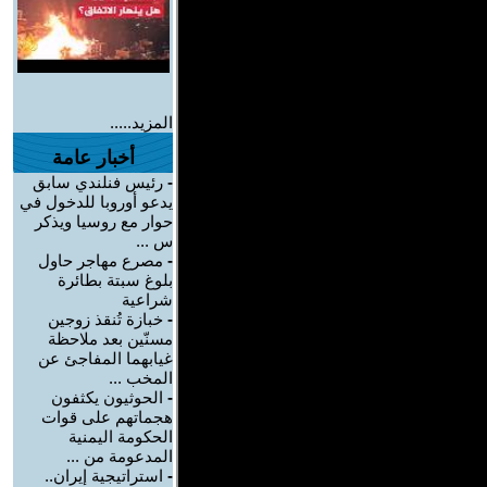
المزيد.....
أخبار عامة
-
رئيس فنلندي سابق
يدعو أوروبا للدخول في
حوار مع روسيا ويذكر
س ...
-
مصرع مهاجر حاول
بلوغ سبتة بطائرة
شراعية
-
خبازة تُنقذ زوجين
مسنّين بعد ملاحظة
غيابهما المفاجئ عن
المخب ...
-
الحوثيون يكثفون
هجماتهم على قوات
الحكومة اليمنية
المدعومة من ...
-
استراتيجية إيران..