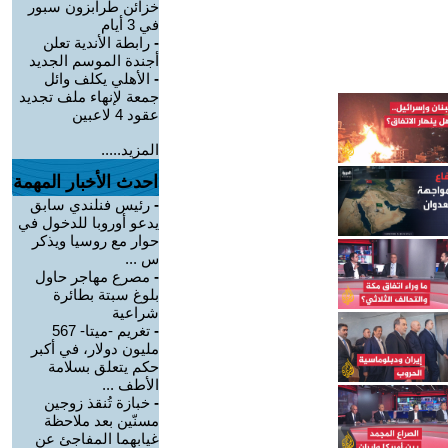
خزائن طرابزون سبور
في 3 أيام
-
رابطة الأندية تعلن
أجندة الموسم الجديد
-
الأهلي يكلف وائل
جمعة لإنهاء ملف تجديد
عقود 4 لاعبين
المزيد.....
احدث الأخبار المهمة
-
رئيس فنلندي سابق
يدعو أوروبا للدخول في
حوار مع روسيا ويذكر
س ...
-
مصرع مهاجر حاول
بلوغ سبتة بطائرة
شراعية
-
تغريم -ميتا- 567
مليون دولار، في أكبر
حكم يتعلق بسلامة
الأطف ...
-
خبازة تُنقذ زوجين
مسنّين بعد ملاحظة
غيابهما المفاجئ عن