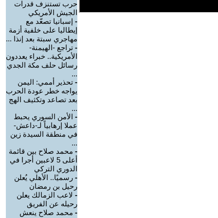
حرب تستنزف قدرات
الجيش الأمريكي
-
إسبانيا تصعّد مع
إيطاليا على خلفية أزمة
مهاجري سبتة بعد إنذا ...
-
تراجع -الهيمنة-
الأمريكية.. خبراء يعددون
رسائل حلف مكة الجدي
...
-
تحذير أممي: اليمن
يواجه خطر عودة الحرب
بعد تصاعد وتكثيف الهج
...
-
الأمن السوري يحبط
عملا إرهابياً لـ-داعش-
في منطقة السيدة زين
...
-
محمد صلاح بين قائمة
أعلى 5 لاعبين أجرا في
الدوري التركي
-
رسميًا.. الأهلي يُعلن
رحيل بن رمضان
-
لاعب الزمالك يعلن
رحيله عن الفريق
-
محمد صلاح ينعش