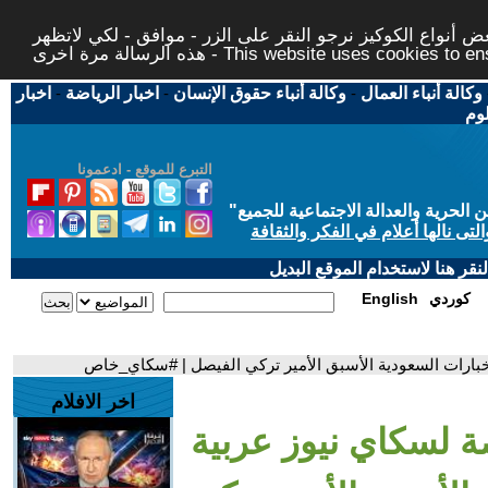
 أنواع الكوكيز نرجو النقر على الزر - موافق - لكي لاتظهر
This website uses cookies to ensure you ge
وكالة أنباء العمال
-
وكالة أنباء حقوق الإنسان
-
اخبار الرياضة
-
اخبار
لوم
التبرع للموقع - ادعمونا
حرية والعدالة الاجتماعية للجميع
"
تى نالها أعلام في الفكر والثقافة
قر هنا لاستخدام الموقع البديل
كوردي
English
خبارات السعودية الأسبق الأمير تركي الفيصل | #سكاي_خاص
اخر الافلام
ة لسكاي نيوز عربية