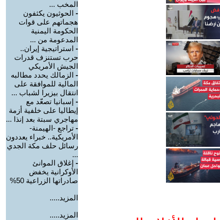
المخب ...
-
الحوثيون يكثفون
هجماتهم على قوات
الحكومة اليمنية
المدعومة من ...
-
استراتيجية إيران..
حرب تستنزف قدرات
الجيش الأمريكي
-
الزمالك يحدد مطالبه
المالية للموافقة على
انتقال بيزيرا لشباب ...
-
إسبانيا تصعّد مع
إيطاليا على خلفية أزمة
مهاجري سبتة بعد إنذا ...
-
تراجع -الهيمنة-
الأمريكية.. خبراء يعددون
رسائل حلف مكة الجدي
...
-
إغلاق الموانئ
الأوكرانية يخفض
صادراتها الزراعية 50%
المزيد.....
المزيد.....