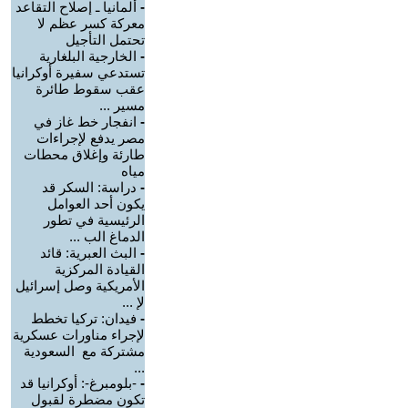
-
ألمانيا ـ إصلاح التقاعد
معركة كسر عظم لا
تحتمل التأجيل
-
الخارجية البلغارية
تستدعي سفيرة أوكرانيا
عقب سقوط طائرة
مسير ...
-
انفجار خط غاز في
مصر يدفع لإجراءات
طارئة وإغلاق محطات
مياه
-
دراسة: السكر قد
يكون أحد العوامل
الرئيسية في تطور
الدماغ الب ...
-
البث العبرية: قائد
القيادة المركزية
الأمريكية وصل إسرائيل
لإ ...
-
فيدان: تركيا تخطط
لإجراء مناورات عسكرية
مشتركة مع السعودية
...
-
-بلومبرغ-: أوكرانيا قد
تكون مضطرة لقبول