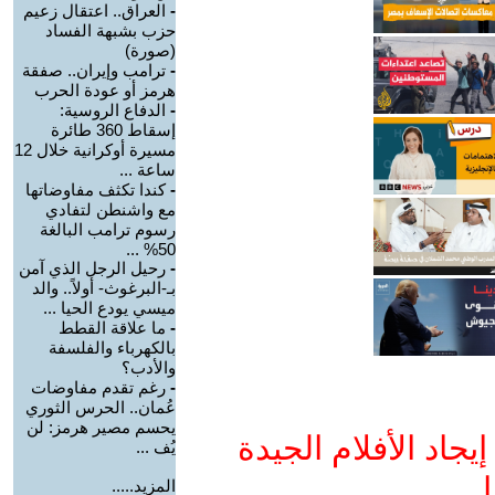
-
العراق.. اعتقال زعيم
حزب بشبهة الفساد
(صورة)
-
ترامب وإيران.. صفقة
هرمز أو عودة الحرب
-
الدفاع الروسية:
إسقاط 360 طائرة
مسيرة أوكرانية خلال 12
ساعة ...
-
كندا تكثف مفاوضاتها
مع واشنطن لتفادي
رسوم ترامب البالغة
50% ...
-
رحيل الرجل الذي آمن
بـ-البرغوث- أولاً.. والد
ميسي يودع الحيا ...
-
ما علاقة القطط
بالكهرباء والفلسفة
والأدب؟
-
رغم تقدم مفاوضات
عُمان.. الحرس الثوري
يحسم مصير هرمز: لن
جاد الأفلام الجيدة
يُف ...
ا
المزيد.....