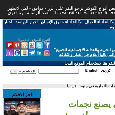
 أنواع الكوكيز نرجو النقر على الزر - موافق - لكي لاتظهر
This website uses cookies to ensure you ge
وكالة أنباء العمال
-
وكالة أنباء حقوق الإنسان
-
اخبار الرياضة
-
اخبار
لوم
التبرع للموقع - ادعمونا
حرية والعدالة الاجتماعية للجميع
"
تى نالها أعلام في الفكر والثقافة
قر هنا لاستخدام الموقع البديل
كوردي
English
ات التجارية في جنوب أفريقيا
اخر الافلام
ي يصنع نجمات