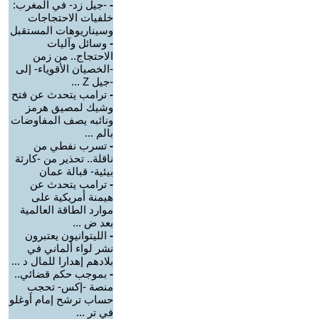
-
-جيل زد- في المغرب:
خلفيات الاحتجاجات
وسيناريوهات المستقبل
-
وسائل وآليات
الاحتجاج.. من زمن
-الخصيان الأقوياء- إلى
-جيل Z ...
-
ترامب يتحدث عن فتح
وشيك لمصيق هرمز
ونائبه يصف المفاوضات
بالم ...
-
تسرب نفطي من
ناقلة.. تحذير من -كارثة
بيئية- قبالة عمان
-
ترامب يتحدث عن
هيمنة أمريكية على
موارد الطاقة العالمية
بعد ض ...
-
الليتوانيون يعتبرون
نشر لواء ألماني في
بلادهم إهدارا للمال د ...
-
بموجب حكم قضائي..
منصة -إكس- تحجب
حساب ترشح إمام أوغلو
في تر ...