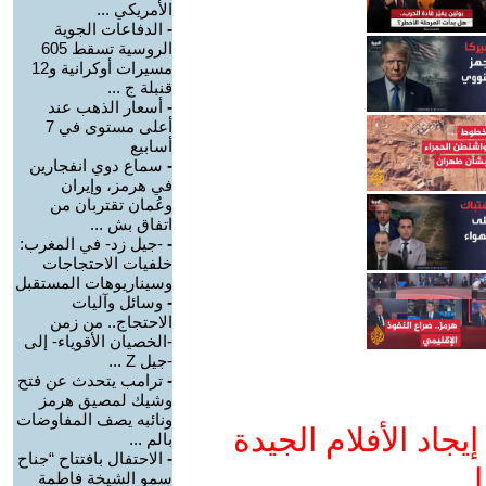
الأمريكي ...
-
الدفاعات الجوية
الروسية تسقط 605
مسيرات أوكرانية و12
قنبلة ج ...
-
أسعار الذهب عند
أعلى مستوى في 7
أسابيع
-
سماع دوي انفجارين
في هرمز، وإيران
وعُمان تقتربان من
اتفاق بش ...
-
-جيل زد- في المغرب:
خلفيات الاحتجاجات
وسيناريوهات المستقبل
-
وسائل وآليات
الاحتجاج.. من زمن
-الخصيان الأقوياء- إلى
-جيل Z ...
-
ترامب يتحدث عن فتح
وشيك لمصيق هرمز
ونائبه يصف المفاوضات
جاد الأفلام الجيدة
بالم ...
-
الاحتفال بافتتاح “جناح
ا
سمو الشيخة فاطمة