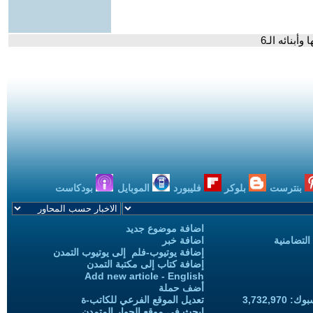
أبنائه الـ6
بنترست
بلوكر
فليبورد
الموبايل
بودكاست
اضافة موضوع جديد
التضامنية
اضافة خبر
إضافة يوتيوب-فلم إلى يوتيوب التمدن
إضافة كتاب إلى مكتبة التمدن
Add new article - English
أضف حملة
3,732,97
تعديل الموقع الفرعي للكاتب-ة
ابحث في موقع الحوار المتمدن