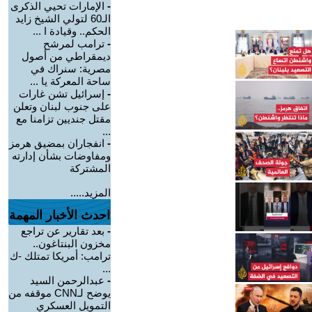
-
الإمارات تحيي الذكرى
الـ60 لتولي الشيخ زايد
الحكم.. وقيادة ا ...
-
ترامب لمرشح
ديمقراطي من أصول
مصرية: سنراك في
ساحة المعركة يا ...
-
إسرائيل تشن غارات
على جنوب لبنان وتعلن
مقتل جنديين تزامنا مع
...
-
انفجاران بمضيق هرمز
ومفاوضات بشأن إدارته
المشتركة
المزيد.....
احدث الأخبار المهمة
-
بعد تقارير عن تراجع
مخزون البنتاغون..
ترامب: أمريكا تمتلك -ك
...
-
عبدالرحمن السيد
يوضح لـCNN موقفه من
التمويل العسكري