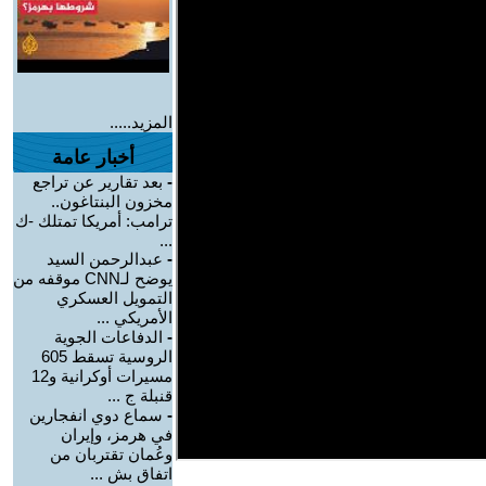
المزيد.....
أخبار عامة
-
بعد تقارير عن تراجع
مخزون البنتاغون..
ترامب: أمريكا تمتلك -ك
...
-
عبدالرحمن السيد
يوضح لـCNN موقفه من
التمويل العسكري
الأمريكي ...
-
الدفاعات الجوية
الروسية تسقط 605
مسيرات أوكرانية و12
قنبلة ج ...
-
سماع دوي انفجارين
في هرمز، وإيران
وعُمان تقتربان من
اتفاق بش ...