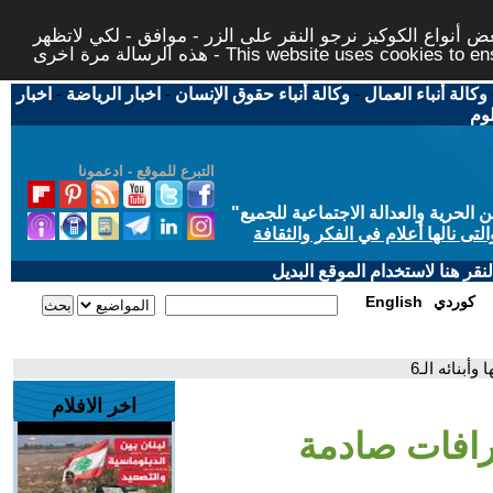
 أنواع الكوكيز نرجو النقر على الزر - موافق - لكي لاتظهر
This website uses cookies to ensure you ge
وكالة أنباء العمال
-
وكالة أنباء حقوق الإنسان
-
اخبار الرياضة
-
اخبار
لوم
التبرع للموقع - ادعمونا
حرية والعدالة الاجتماعية للجميع
"
تى نالها أعلام في الفكر والثقافة
قر هنا لاستخدام الموقع البديل
كوردي
English
أبنائه الـ6
اخر الافلام
ترافات صادمة