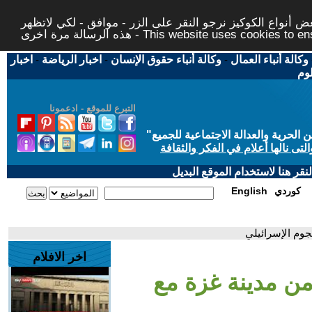
 أنواع الكوكيز نرجو النقر على الزر - موافق - لكي لاتظهر
This website uses cookies to ensure you ge
وكالة أنباء العمال
-
وكالة أنباء حقوق الإنسان
-
اخبار الرياضة
-
اخبار
لوم
التبرع للموقع - ادعمونا
حرية والعدالة الاجتماعية للجميع
"
تى نالها أعلام في الفكر والثقافة
قر هنا لاستخدام الموقع البديل
كوردي
English
جوم الإسرائيلي
اخر الافلام
من مدينة غزة مع