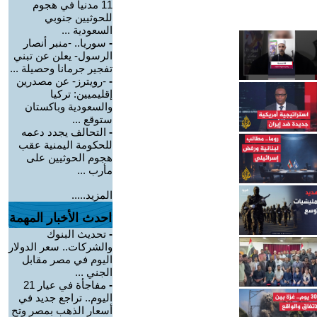
11 مدنياً في هجوم
للحوثيين جنوبي
السعودية ...
-
سوريا.. -منبر أنصار
الرسول- يعلن عن تبني
تفجير جرمانا وحصيلة ...
-
-رويترز- عن مصدرين
إقليميين: تركيا
والسعودية وباكستان
ستوقع ...
-
التحالف يجدد دعمه
للحكومة اليمنية عقب
هجوم الحوثيين على
مأرب ...
المزيد.....
احدث الأخبار المهمة
-
تحديث البنوك
والشركات.. سعر الدولار
اليوم في مصر مقابل
الجني ...
-
مفاجأة في عيار 21
اليوم.. تراجع جديد في
أسعار الذهب بمصر وتح