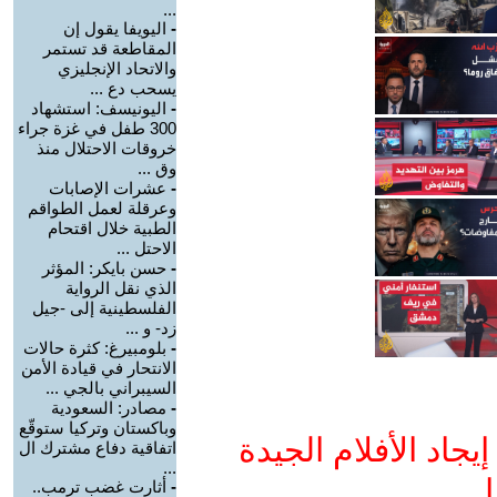
...
-
اليويفا يقول إن
المقاطعة قد تستمر
والاتحاد الإنجليزي
يسحب دع ...
-
اليونيسف: استشهاد
300 طفل في غزة جراء
خروقات الاحتلال منذ
وق ...
-
عشرات الإصابات
وعرقلة لعمل الطواقم
الطبية خلال اقتحام
الاحتل ...
-
حسن بايكر: المؤثر
الذي نقل الرواية
الفلسطينية إلى -جيل
زد- و ...
-
بلومبيرغ: كثرة حالات
الانتحار في قيادة الأمن
السيبراني بالجي ...
-
مصادر: السعودية
وباكستان وتركيا ستوقّع
جاد الأفلام الجيدة
اتفاقية دفاع مشترك ال
...
ا
-
أثارت غضب ترمب..