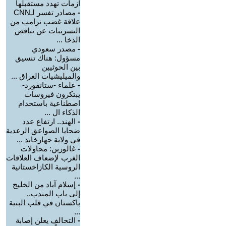
أزمات تهدد مستقبلها
-
مصادر تفسر لـCNN
علاقة غضب ترامب من
التسريبات عن تناقص
الذخا ...
-
مصدر سعودي
مسؤول: هناك تنسيق
بين الحوثيين
والميليشيات العراق ...
-
علماء -ستانفورد-
يبتكرون فيروسات
اصطناعية باستخدام
الذكاء ال ...
-
الهند.. ارتفاع عدد
ضحايا الصواعق الرعدية
في ولاية جهارخاند ...
-
غالوزين: محاولات
الغرب لإضعاف العلاقات
الروسية الكازاخستانية
...
-
إسلام آباد من الخليج
إلى باب المندب..
باكستان في قلب البنية
...
-
التحالف يعلن إصابة