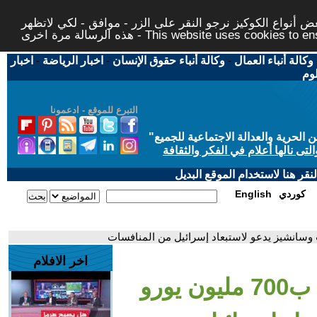
 أنواع الكوكيز نرجو النقر على الزر - موافق - لكي لاتظهر
This website uses cookies to ensure you ge
وكالة أنباء العمال
-
وكالة أنباء حقوق الإنسان
-
اخبار الرياضة
-
اخبار
لوم
التبرع للموقع - ادعمونا
حرية والعدالة الاجتماعية للجميع
"
تى نالها أعلام في الفكر والثقافة
قر هنا لاستخدام الموقع البديل
كوردي
English
اخر الافلام
- إسبانيا: إلغاء عقد ب700 مليون يورو