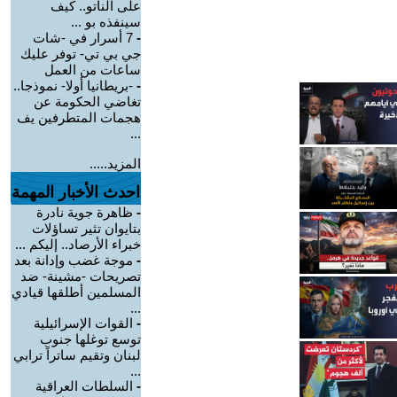
على الناتو.. كيف
سينفذه بو ...
-
7 أسرار في -شات
جي بي تي- توفر عليك
ساعات من العمل
-
-بريطانيا أولا- نموذجا..
تغاضي الحكومة عن
هجمات المتطرفين يف
...
المزيد.....
احدث الأخبار المهمة
-
ظاهرة جوية نادرة
بتايوان تثير تساؤلات
خبراء الأرصاد.. إليكم ...
-
موجة غضب وإدانة بعد
تصريحات -مشينة- ضد
المسلمين أطلقها قيادي
...
-
القوات الإسرائيلية
توسع توغلها جنوب
لبنان وتقيم ساتراً ترابي
...
-
السلطات العراقية