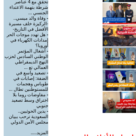
تحقق مع 4 عناصر
شرطة بتهمة الاعتداء
الجنسي ...
-
وفاة والد ميسي..
-الركيزة خلف مسيرة
الأفضل في التاريخ-
-
هل تهدد موجات الحر
إمدادات الكهرباء في
أوروبا؟
-
أشغال المؤتمر
الوطني السادس لحزب
النهج الديمقراطي
العمالي تع ...
-
تصعيد واسع في
الضفة: إصابات في
طوباس وهجمات
للمستوطنين تطال ...
-
مفاوضات روما بلا
اختراق وسط تصعيد
جنوبي
-
يدين الحوثيين..
السعودية ترحب ببيان
مجلس الأمن الدولي
المزيد.....