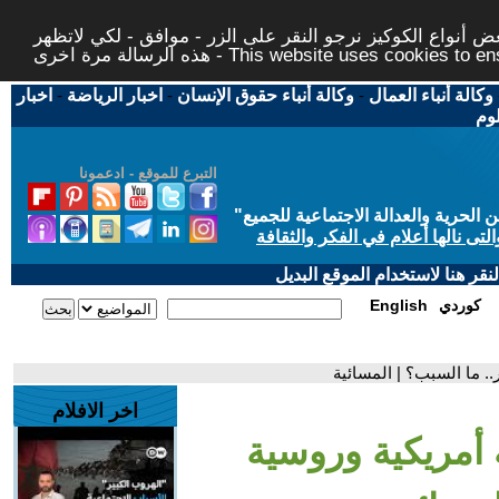
 أنواع الكوكيز نرجو النقر على الزر - موافق - لكي لاتظهر
This website uses cookies to ensure you ge
وكالة أنباء العمال
-
وكالة أنباء حقوق الإنسان
-
اخبار الرياضة
-
اخبار
لوم
التبرع للموقع - ادعمونا
حرية والعدالة الاجتماعية للجميع
"
تى نالها أعلام في الفكر والثقافة
قر هنا لاستخدام الموقع البديل
كوردي
English
.. ما السبب؟ | المسائية
اخر الافلام
 أمريكية وروسية