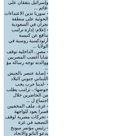
وإسرائيل يتفقان على
-قائم ...
-
سوريا تدين الاعتداءات
الحوثية على منطقة
نجران في السعودية
-
إعلام: إدارة ترامب
تدافع عن كنيسة
أرثوذكسية روسية في
الولايا ...
-
مصر.. الداخلية توقف
شابا أغضب المصريين
ووالدته توجه رسالة مؤ
...
-
إصابة عنصر بالجيش
اللبناني جنوبي البلاد
-
-لدينا حرب يجب
خوضها-.. ترامب يطلب
من الحاضرين خلال
اجتماع ل ...
-
غزة.. ملف المخفيين
قسرا يعود للواجهة
-
تحركات مصرية لوقف
التصعيد في غزة
-
رئيس مؤتمر ميونخ
يدعو الناتو والاتحاد