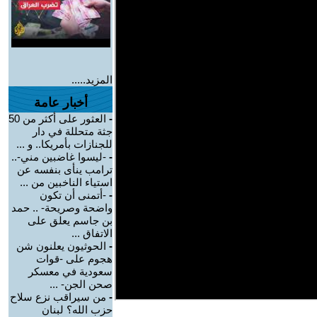
المزيد.....
أخبار عامة
-
العثور على أكثر من 50
جثة متحللة في دار
للجنازات بأمريكا.. و ...
-
-ليسوا غاضبين مني-..
ترامب ينأى بنفسه عن
استياء الناخبين من ...
-
-أتمنى أن تكون
واضحة وصريحة- .. حمد
بن جاسم يعلق على
الاتفاق ...
-
الحوثيون يعلنون شن
هجوم على -قوات
سعودية في معسكر
صحن الجن- ...
-
من سيراقب نزع سلاح
حزب الله؟ لبنان