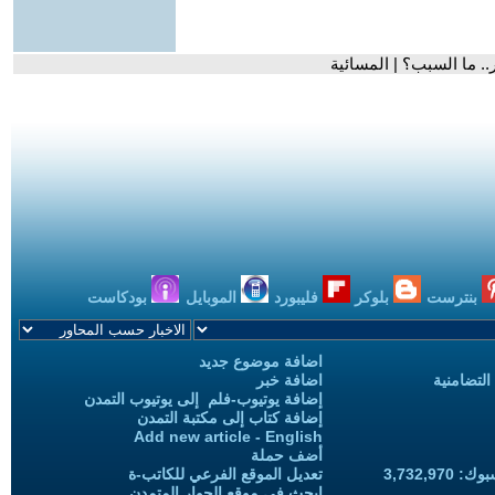
.. ما السبب؟ | المسائية
بنترست
بلوكر
فليبورد
الموبايل
بودكاست
اضافة موضوع جديد
التضامنية
اضافة خبر
إضافة يوتيوب-فلم إلى يوتيوب التمدن
إضافة كتاب إلى مكتبة التمدن
Add new article - English
أضف حملة
3,732,97
تعديل الموقع الفرعي للكاتب-ة
ابحث في موقع الحوار المتمدن