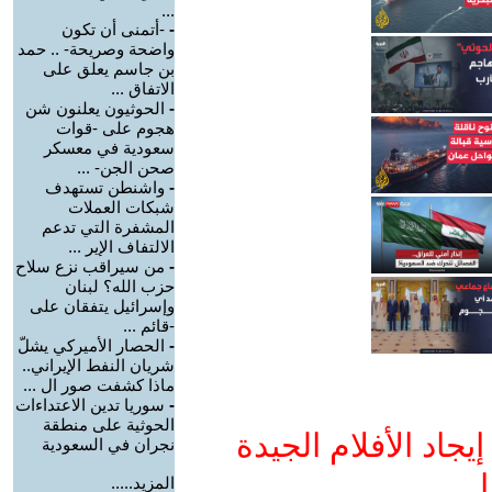
...
-
-أتمنى أن تكون
واضحة وصريحة- .. حمد
بن جاسم يعلق على
الاتفاق ...
-
الحوثيون يعلنون شن
هجوم على -قوات
سعودية في معسكر
صحن الجن- ...
-
واشنطن تستهدف
شبكات العملات
المشفرة التي تدعم
الالتفاف الإير ...
-
من سيراقب نزع سلاح
حزب الله؟ لبنان
وإسرائيل يتفقان على
-قائم ...
-
الحصار الأميركي يشلّ
شريان النفط الإيراني..
ماذا كشفت صور ال ...
-
سوريا تدين الاعتداءات
الحوثية على منطقة
جاد الأفلام الجيدة
نجران في السعودية
ا
المزيد.....