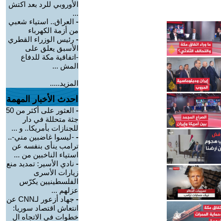
الأوروبي للرد بعد اكتش
...
-
العراق.. استياء شعبي
من أزمة الكهرباء
-
رئيس الوزراء القطري
الأسبق يعلق على
-اتفاقية مكة للدفاع
المش ...
المزيد.....
احدث الأخبار المهمة
-
العثور على أكثر من 50
جثة متحللة في دار
للجنازات بأمريكا.. و ...
-
-ليسوا غاضبين مني-..
ترامب ينأى بنفسه عن
استياء الناخبين من ...
-
نادي الأسير: تمديد منع
زيارات الأسرى
الفلسطينيين يكرّس
عزلهم ...
-
جهاد أزعور لـCNN عن
انتعاش اقتصاد سوريا:
خطوات في الاتجاه ال