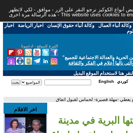
 أنواع الكوكيز نرجو النقر على الزر - موافق - لكي لاتظهر
This website uses cookies to ensure you ge
وكالة أنباء العمال
-
وكالة أنباء حقوق الإنسان
-
اخبار الرياضة
-
اخبار
لوم
التبرع للموقع - ادعمونا
حرية والعدالة الاجتماعية للجميع
"
تى نالها أعلام في الفكر والثقافة
قر هنا لاستخدام الموقع البديل
كوردي
English
بيو يعطي -مهلة قصيرة- لحماس لقبول اتفاق
اخر الافلام
تها البرية في مدينة