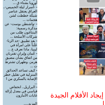
أوروبا بشتاء ق ...
-
-أسرار ليلة الخميس-..
العراق يعتقل عناصر
شبكة خططت لشن
هجمات ...
-
-واشنطن بوست- عن
مذكرة رسمية:
البنتاغون طلب من
شركات الأسلحة ...
-
بعد تطبيق -حد الزنا-
عَلَناً على امرأة في
ليبيا، ماذا نعرف ع ...
-
عُمان وإيران تقتربان
من اتفاق بشأن مضيق
هرمز، وطهران تشترط
ت ...
-
كيف تساعد الحدائق
المنزلية في تقليل خطر
الإصابة بالسكري من ا
...
-
البرازيل.. انخفاض
قياسي في معدل إزالة
جاد الأفلام الجيدة
غابات الأمازون
ا
المزيد.....