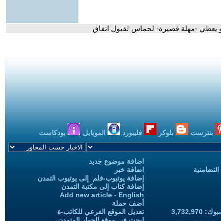
بيو يعطي -مهلة قصيرة- لحماس لقبول اتفاق
بنترست
بلوكر
فليبورد
الموبايل
بودكاست
اضافة موضوع جديد
التضامنية
اضافة خبر
إضافة يوتيوب-فلم إلى يوتيوب التمدن
إضافة كتاب إلى مكتبة التمدن
Add new article - English
أضف حملة
3,732,97
تعديل الموقع الفرعي للكاتب-ة
ابحث في موقع الحوار المتمدن