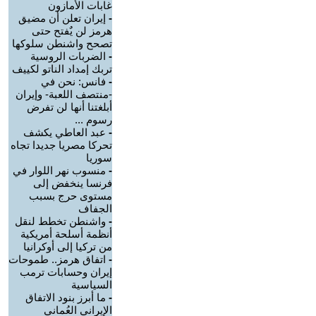
غابات الأمازون
-
إيران تعلن أن مضيق
هرمز لن يٌفتح حتى
تصحح واشنطن سلوكها
-
الضربات الروسية
تربك إمداد الناتو لكييف
-
فانس: نحن في
-منتصف اللعبة- وإيران
أبلغتنا أنها لن تفرض
رسوم ...
-
عبد العاطي يكشف
تحركا مصريا جديدا تجاه
سوريا
-
منسوب نهر اللوار في
فرنسا ينخفض إلى
مستوى حرج بسبب
الجفاف
-
واشنطن تخطط لنقل
أنظمة أسلحة أمريكية
من تركيا إلى أوكرانيا
-
اتفاق هرمز.. طموحات
إيران وحسابات ترمب
السياسية
-
ما أبرز بنود الاتفاق
الإيراني العُماني