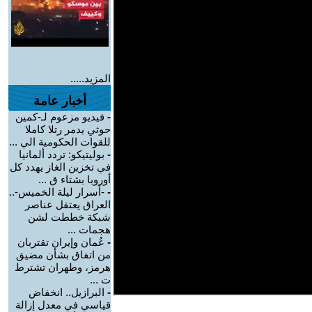
المزيد.....
أخبار عامة
-
فيديو مزعوم لـ-كمين
حوثي يدمر رتلا كاملا
للقوات الحكومية الي ...
-
بوليتيكو: تردد ألمانيا
في تخزين الغاز يهدد كل
أوروبا بشتاء ق ...
-
-أسرار ليلة الخميس-..
العراق يعتقل عناصر
شبكة خططت لشن
هجمات ...
-
عُمان وإيران تقتربان
من اتفاق بشأن مضيق
هرمز، وطهران تشترط
ت ...
-
البرازيل.. انخفاض
قياسي في معدل إزالة