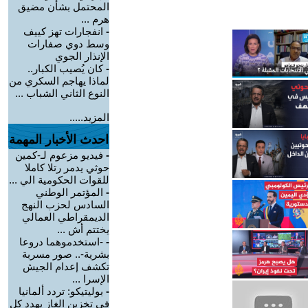
المحتمل بشأن مضيق
هرم ...
-
انفجارات تهز كييف
وسط دوي صفارات
الإنذار الجوي
-
كان يُصيب الكبار..
لماذا يهاجم السكري من
النوع الثاني الشباب ...
المزيد.....
احدث الأخبار المهمة
-
فيديو مزعوم لـ-كمين
حوثي يدمر رتلا كاملا
للقوات الحكومية الي ...
-
المؤتمر الوطني
السادس لحزب النهج
الديمقراطي العمالي
يختتم أش ...
-
-استخدموهما دروعا
بشرية-.. صور مسربة
تكشف إعدام الجيش
الإسرا ...
-
بوليتيكو: تردد ألمانيا
في تخزين الغاز يهدد كل