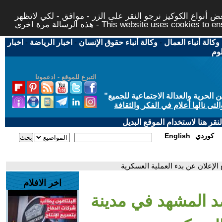
 أنواع الكوكيز نرجو النقر على الزر - موافق - لكي لاتظهر
This website uses cookies to ensure you ge
وكالة أنباء العمال
-
وكالة أنباء حقوق الإنسان
-
اخبار الرياضة
-
اخبار
لوم
التبرع للموقع - ادعمونا
حرية والعدالة الاجتماعية للجميع
"
تى نالها أعلام في الفكر والثقافة
قر هنا لاستخدام الموقع البديل
كوردي
English
لإعلان عن بدء العملية العسكرية
اخر الافلام
د المشهد في مدينة