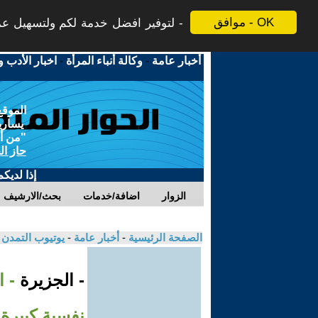
موافق - OK
لتوفير افضل خدمة لكم ولتسهيل عملي
أخبار عامة
-
وكالة أنباء المرأة
-
اخبار الأدب و
الموقع
يسارية
"من أج
حاز ال
إذا لديك
الزوار
اضافة/خدمات
بحث/الارشيف
الصفحة الرئيسية
-
أخبار عامة
-
يوتيوب التمدن
- الجزيرة
- ا
نفسية كبيرة