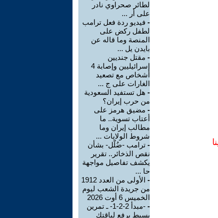
لطائر صحراوي نادر
على أر ...
-
فيديو ردة فعل ترامب
لطفل ركض على
المنصة وما قاله عن
بايدن يل ...
-
مقتل جنديين
إسرائيليين وإصابة 4
أشخاص مع تصعيد
الغارات على ج ...
-
هل تستفيد السعودية
من حرب إيران؟
-
مضيق هرمز على
أعتاب تسوية.. ما
مطالب إيران وما
شروط الولايات ...
ا
-
ترامب -ضُلّل- بشأن
نقص الذخائر.. تقرير
يكشف تفاصيل مواجهة
حا ...
-
الأولى من العدد 1912
من جريدة الشعب ليوم
الخميس 6 أوت 2026
-
-مبدأ 2-2-1- ـ تمرين
بسيط يرفع لياقتك