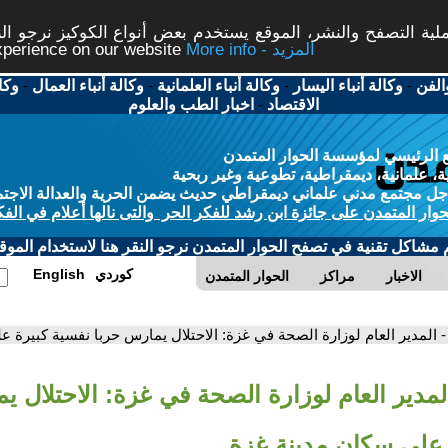
ة التصفح والنشر، الموقع يستخدم بعض أنواع الكوكيز نرجو النق
More info - المزيد
experience on our website
الفن
-
وكالة أنباء اليسار
-
وكالة أنباء العلمانية
-
وكالة أنباء العمال
-
وكا
الاقتصاد
-
اخبار الطب والعلوم
 الرئيسي لمؤسسة الحوار المتمدن
، علمانية، ديمقراطية، تطوعية وغير ربحية
ل مجتمع مدني علماني ديمقراطي حديث يضمن الحرية والعدالة الاجتم
حوار المتمدن على جائزة ابن رشد للفكر الحر والتى نالها أعلام في الفك
م مشاكل تقنية في تصفح الحوار المتمدن نرجو النقر هنا لاستخدام الموقع
كوردي
English
الاخبار
مراكز
الحوار المتمدن
- المدير العام لوزارة الصحة في غزة: الاحتلال يمارس حربا نفسية كبيرة 
لمدير العام لوزارة الصحة في غزة: الاحتلال ي
 على سكان مدينة غزة