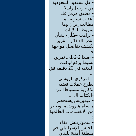
-
هل تستفيد السعودية
من حرب إيران؟
-
مضيق هرمز على
أعتاب تسوية.. ما
مطالب إيران وما
شروط الولايات ...
-
ترامب -ضُلّل- بشأن
نقص الذخائر.. تقرير
يكشف تفاصيل مواجهة
حا ...
-
-مبدأ 2-2-1- ـ تمرين
بسيط يرفع لياقتك
البدنية في 20 دقيقة فق
...
-
المركزي الروسي
يطرح عملات فضية
تذكارية مستوحاة من
-الكتاب ال ...
-
غوتيريش يستحضر
مأساة هيروشيما ويحذر
من الانقسامات العالمية
د ...
-
سموتريتش: بقاء
الجيش الإسرائيلي في
منطقة أمنية بلبنان