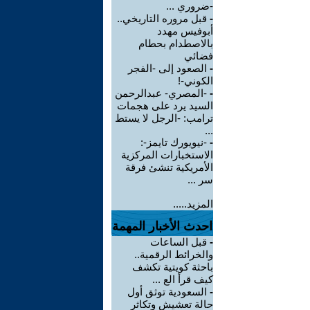
-ضروري ...
-
قبل مروره التاريخي..
أبوفيس مهدد
بالاصطدام بحطام
فضائي
-
الصعود إلى -الفجر
الكوني-!
-
-المصري- عبدالرحمن
السيد يرد على هجمات
ترامب: -الرجل لا يستط
...
-
-نيويورك تايمز-:
الاستخبارات المركزية
الأمريكية تنشئ فرقة
سر ...
المزيد.....
احدث الأخبار المهمة
-
قبل الساعات
والخرائط الرقمية..
باحثة كويتية تكشف
كيف قرأ الع ...
-
السعودية توثق أول
حالة تعشيش وتكاثر