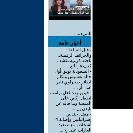
المزيد.....
أخبار عامة
-
قبل الساعات
والخرائط الرقمية..
باحثة كويتية تكشف
كيف قرأ الع ...
-
السعودية توثق أول
حالة تعشيش وتكاثر
لطائر صحراوي نادر
على أر ...
-
فيديو ردة فعل ترامب
لطفل ركض على
المنصة وما قاله عن
بايدن يل ...
-
مقتل جنديين
إسرائيليين وإصابة 4
أشخاص مع تصعيد
الغارات على ج ...