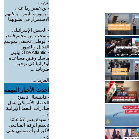
عن ...
-
بن غفير ردا على
-نيويورك تايمز-: يمكنهم
الاستمرار في تشويهنا
...
-
الجيش الإسرائيلي
ينسحب من مخيم قلنديا
-
أبوظبي تحتفي بموسم
النخيل والتمور
-
The Atlantic: إيلون
ماسك رفض مساعدة
أوكرانيا في توجيه
ضربات ...
المزيد.....
احدث الأخبار المهمة
-
فايننشال تايمز:
الحصار الأمريكي يشل
صادرات النفط الإيرانية
م ...
-
سيدة بعمر 97 عامًا
تحطم الرقم القياسي
لأكبر امرأة تمشي على
ج ...