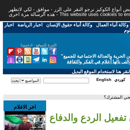
 أنواع الكوكيز نرجو النقر على الزر - موافق - لكي لاتظهر
This website uses cookies to ensure you ge
وكالة أنباء العمال
-
وكالة أنباء حقوق الإنسان
-
اخبار الرياضة
-
اخبار
لوم
التبرع للموقع - ادعمونا
حرية والعدالة الاجتماعية للجميع
"
تى نالها أعلام في الفكر والثقافة
قر هنا لاستخدام الموقع البديل
كوردي
English
ليجي المشترك؟
اخر الافلام
تفعيل الردع والدفاع