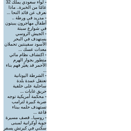
-
لواء سعودي يملك 32
عامًا من الخبرة.. ماذا
نعرف عن قائد التحا ...
-
مدريد في ورطة ..
أطفال مهاجرون يبيتون
في شوارع سبتة
-
الجيش الروسي
يستهدف في البحر
الأسود سفينتين تحملان
معدات عسك ...
-
اكتشاف نظام مائي
متطور بجوار الهرم
الأحمر قد يغيّر فهم بناء
...
-
الشرطة اليونانية
تعتقل عمدة بلدة
ساحلية على خلفية
حريق غابات ...
-
محكمة أمريكية توجه
ضربة كبيرة لترامب
تستهدف حلمه ببناء
قاعة ...
-
روسيا.. قصف مسيرة
جوية أوكرانية لمبنى
سكني في كيرتش يسفر