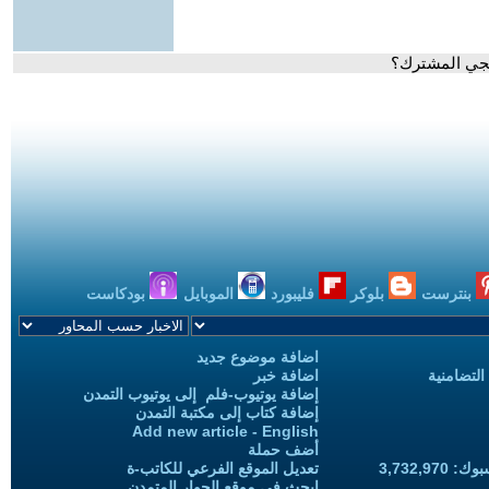
ليجي المشترك؟
بنترست
بلوكر
فليبورد
الموبايل
بودكاست
اضافة موضوع جديد
التضامنية
اضافة خبر
إضافة يوتيوب-فلم إلى يوتيوب التمدن
إضافة كتاب إلى مكتبة التمدن
Add new article - English
أضف حملة
3,732,97
تعديل الموقع الفرعي للكاتب-ة
ابحث في موقع الحوار المتمدن