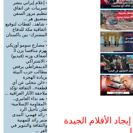
-
إعلام إيراني ينشر
تسريبات عن اتفاق
تنظيم مرور السفن
بمضيق هر ...
-
شاهد.. لقطات لتوقيع
-اتفاقية مكة للدفاع
المشترك- بين باكستان
...
-
مصارع سومو أوزبكي
يهزم منافسا يزن 3
أضعاف وزنه (فيديو)
-
الاشتراكي
الديمقراطي يرفض
مطالب حزب البيئة
بزيادة الهجرة
-
«لن نتخلى عن أي
قطعة».. الثقافة تؤكد
ملاحقة الآثار العراقية ...
-
بعد نداء العامري..
-المقاومة الإسلامية-
تعلن تأجيل الرد
-
رائد فهمي: المدى
جاد الأفلام الجيدة
منبر رائد للمهنية
والثقافة والتنوير في
ا
العر ...