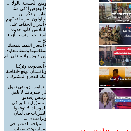
ومنح الجنسية بالولا ...
-
البعوض أذكى ممّا
تظن.. يتذكّر من
يحاولون ضربه لتجنّبهم
-
أسرار الحفاظ على
الملابس كأنها جديدة
لسنوات.. منسقة أزياء
تج ...
-
أسعار النفط تتمسك
بمكاسبها وسط مخاوف
من قيود إيرانية على الم
...
-
السعودية وتركيا
وباكستان توقع -اتفاقية
مكة للدفاع المشترك-..
...
-
ترامب: زوجتي تقول
لي تصرفاتك لا تليق
برئيس (فيديو)
-
مسؤول سابق في
الموساد: لا توقفوا
الضربات في لبنان..
وترامب ي ...
-
-سياحة القنص- في
سراييفو: تحقيقات