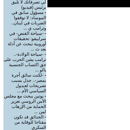
لي تصرفاتك لا تليق
برئيس (فيديو)
-
مسؤول سابق في
الموساد: لا توقفوا
الضربات في لبنان..
وترامب ي ...
-
-سياحة القنص- في
سراييفو: تحقيقات
أوروبية تبحث عن أدلة
بعد ث ...
-
-سياحة الولادة-..
ترامب يشن الحرب على
حق اكتساب الجنسية
بالو ...
-
-لكنت سائق أجرة
بمصر-.. جدل بسبب
تصريحات لعبدول
السياسي الأم ...
-
بوتين يبحث مع مجلس
الأمن الروسي تعزيز
الحماية من الإرهاب
لمن ...
-
الحدائق قد تكون
مفتاحا للوقاية من
السكري