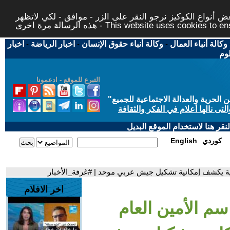
 أنواع الكوكيز نرجو النقر على الزر - موافق - لكي لاتظهر
This website uses cookies to ensure you ge
وكالة أنباء العمال
-
وكالة أنباء حقوق الإنسان
-
اخبار الرياضة
-
اخبار
لوم
التبرع للموقع - ادعمونا
حرية والعدالة الاجتماعية للجميع
"
تى نالها أعلام في الفكر والثقافة
قر هنا لاستخدام الموقع البديل
كوردي
English
بية يكشف إمكانية تشكيل جيش عربي موحد | #غرفة_الأخبار
اخر الافلام
سم الأمين العام