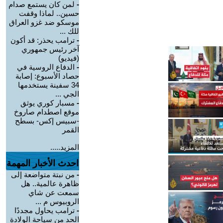
-
لمن كان يستمع صدام
حسين.. لماذا وقفت
موسكو ضد غزو العراق
للك ...
-
ترامب يحذر: قد أكون
آخر رئيس جمهوري
(فيديو)
-
الدفاع الروسية في
حصاد الأسبوع: إصابة
34 سفينة يستخدمها
الجي ...
-
مسبار كوري يوثق
موقع اصطدام صاروخ
-سبيس إكس- بسطح
القمر
المزيد.....
احدث الأخبار المهمة
-
من نبتة متواضعة إلى
ظاهرة عالمية.. هل
سمعت عن شاي
الروبيوس م ...
-
ترامب يحاول مجددًا
الحد من سياحة الولادة