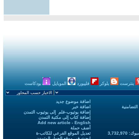
بنترست
بلوكر
فليبورد
الموبايل
بودكاست
اضافة موضوع جديد
التضامنية
اضافة خبر
إضافة يوتيوب-فلم إلى يوتيوب التمدن
إضافة كتاب إلى مكتبة التمدن
Add new article - English
أضف حملة
3,732,97
تعديل الموقع الفرعي للكاتب-ة
ابحث في موقع الحوار المتمدن