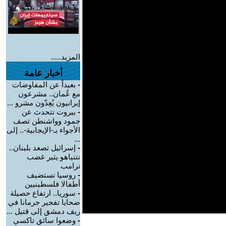
المزيد.....
أخبار عامة
-
بعيداً عن المفاوضات
مع عُمان.. مشرعون
إيرانيون يُعِدّون مشرو ...
-
بيروت تتحدث عن
جمود وواشنطن تصف
الأجواء بـ-الإيجابية-.. إلى
...
-
إسرائيل تصعد بلبنان..
نتنياهو يثير غضب
ترامب
-
روسيا تستضيف
أطفالا فلسطينيين
-
سوريا.. ارتفاع حصيلة
ضحايا تفجير جرمانا في
ريف دمشق إلى قتيل ...
-
وضعوا سائق تاكسي