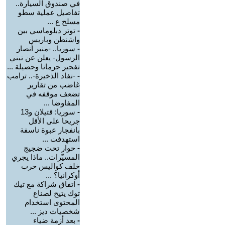
في صندوق السيارة..
تفاصيل عملية سطو
مسلح ع ...
-
توتر دبلوماسي بين
واشنطن وباريس
-
سوريا.. -منبر أنصار
الرسول- يعلن عن تبني
تفجير جرمانا وحصيلة ...
-
-نفاد الذخيرة-.. ترامب
غاضب من تقارير
تضعف موقفه في
المفاوضا ...
-
سوريا: قتيلان و13
جريحا على الأقل
بانفجار عبوة ناسفة
استهدفت ...
-
حوار تحت ضجيج
المسيّرات.. ماذا يجري
خلف كواليس حرب
أوكرانيا؟ ...
-
اتفاق شراكة مع تيك
توك يتيح لصناع
المحتوى استخدام
شخصيات ديز ...
-
بعد أزمة ضياء