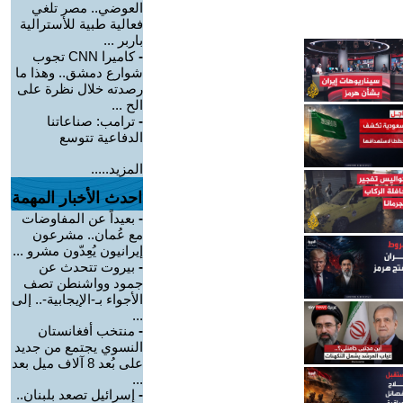
العوضي.. مصر تلغي
فعالية طبية للأسترالية
باربر ...
-
كاميرا CNN تجوب
شوارع دمشق.. وهذا ما
رصدته خلال نظرة على
الح ...
-
ترامب: صناعاتنا
الدفاعية تتوسع
المزيد.....
احدث الأخبار المهمة
-
بعيداً عن المفاوضات
مع عُمان.. مشرعون
إيرانيون يُعِدّون مشرو ...
-
بيروت تتحدث عن
جمود وواشنطن تصف
الأجواء بـ-الإيجابية-.. إلى
...
-
منتخب أفغانستان
النسوي يجتمع من جديد
على بُعد 8 آلاف ميل بعد
...
-
إسرائيل تصعد بلبنان..