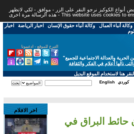
 أنواع الكوكيز نرجو النقر على الزر - موافق - لكي لاتظهر
This website uses cookies to ensure you ge
وكالة أنباء العمال
-
وكالة أنباء حقوق الإنسان
-
اخبار الرياضة
-
اخبار
لوم
التبرع للموقع - ادعمونا
حرية والعدالة الاجتماعية للجميع
"
تى نالها أعلام في الفكر والثقافة
قر هنا لاستخدام الموقع البديل
كوردي
English
اخر الافلام
ان حائط البراق في