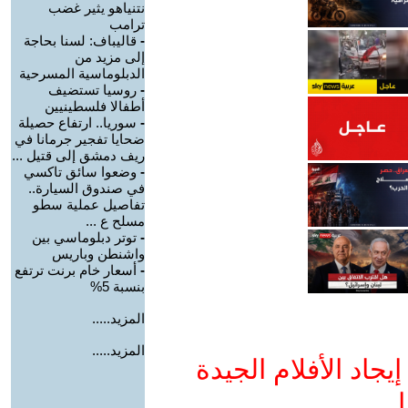
نتنياهو يثير غضب
ترامب
-
قاليباف: لسنا بحاجة
إلى مزيد من
الدبلوماسية المسرحية
-
روسيا تستضيف
أطفالا فلسطينيين
-
سوريا.. ارتفاع حصيلة
ضحايا تفجير جرمانا في
ريف دمشق إلى قتيل ...
-
وضعوا سائق تاكسي
في صندوق السيارة..
تفاصيل عملية سطو
مسلح ع ...
-
توتر دبلوماسي بين
واشنطن وباريس
-
أسعار خام برنت ترتفع
بنسبة 5%
المزيد.....
المزيد.....
جاد الأفلام الجيدة
ا