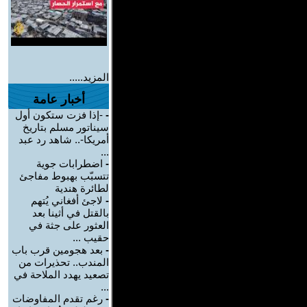
المزيد.....
أخبار عامة
-
-إذا فزت ستكون أول
سيناتور مسلم بتاريخ
أمريكا-.. شاهد رد عبد
...
-
اضطرابات جوية
تتسبّب بهبوط مفاجئ
لطائرة هندية
-
لاجئ أفغاني يُتهم
بالقتل في أثينا بعد
العثور على جثة في
حقيب ...
-
بعد هجومين قرب باب
المندب.. تحذيرات من
تصعيد يهدد الملاحة في
...
-
رغم تقدم المفاوضات