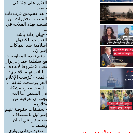
العثور على جثة في
حقيب ...
-
بعد هجومين قرب باب
المندب.. تحذيرات من
تصعيد يهدد الملاحة في
...
-
-بيان إدانة بأشد
العبارات- لـ8 دول
إسلامية ضد انتهاكات
إسرائ ...
-
رغم تقدم المفاوضات
مع سلطنة عُمان.. إيران
تحدد 3 شروط لإعادة ...
-
النائب نهلة الأفندي:
-المدى- كرّست الإعلام
الحر ورسخت ثقافة ...
-
ليست مجرد مشكلة
في المبيض: ما الذي
يجب أن تعرفيه عن
متلازمة ...
-
تحقيقات حقوقية تتهم
إسرائيل باستهداف
صحفيتين في لبنان..
وتصف ...
-
تصعيد ميداني يوازي