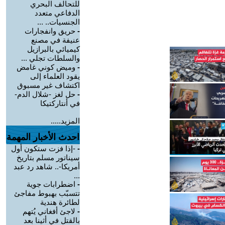
للتحالف البحري
الدفاعي متعدد
الجنسيات.. ...
-
حريق وانفجارات
عنيفة في مصنع
كيميائي بالبرازيل
والسلطات تجلي ...
-
وميض كوني غامض
يقود العلماء إلى
اكتشاف غير مسبوق
-
حل لغز -شلال الدم-
في أنتاركتيكا
المزيد.....
احدث الأخبار المهمة
-
-إذا فزت ستكون أول
سيناتور مسلم بتاريخ
أمريكا-.. شاهد رد عبد
...
-
اضطرابات جوية
تتسبّب بهبوط مفاجئ
لطائرة هندية
-
لاجئ أفغاني يُتهم
بالقتل في أثينا بعد