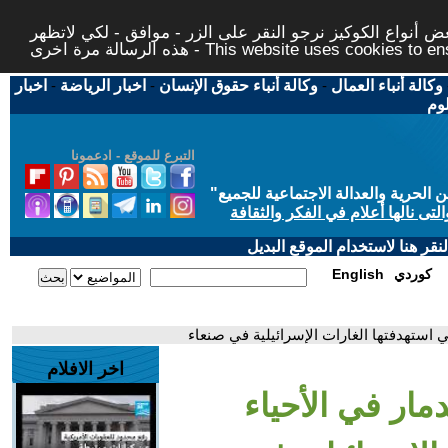
 أنواع الكوكيز نرجو النقر على الزر - موافق - لكي لاتظهر
This website uses cookies to ensure you ge
وكالة أنباء العمال
-
وكالة أنباء حقوق الإنسان
-
اخبار الرياضة
-
اخبار
لوم
التبرع للموقع - ادعمونا
حرية والعدالة الاجتماعية للجميع
"
تى نالها أعلام في الفكر والثقافة
قر هنا لاستخدام الموقع البديل
كوردي
English
تي استهدفتها الغارات الإسرائيلية في صنعاء
اخر الافلام
دمار في الأحياء