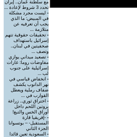
مع سلطنة عُمان.. إيران
تحدد 3 شروط لإعادة ...
-
ليست مجرد مشكلة
في المبيض: ما الذي
يجب أن تعرفيه عن
متلازمة ...
-
تحقيقات حقوقية تتهم
إسرائيل باستهداف
صحفيتين في لبنان..
وتصف ...
-
تصعيد ميداني يوازي
مفاوضات روما: غارات
إسرائيلية على جنوب
لب ...
-
انخفاض قياسي في
نهر الدانوب يكشف
ضفاف رملية ويعطل
القوارب في ...
-
اختراق ثوري.. زراعة
بروتين اللحم داخل
أوراق الخس والتبغ!
-
-إفريقيا قارة
المستقبل- – بوتسوانا
الجزء الثاني
-
السعودية تعين قائدا